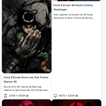
Fond d'écran 4K Itachi Uchiha
Sharingan
Une superbe illustration en 4K haute
résolution d'Itachi Uchiha de Naruto,
mettant en vedette ses emblématiques
yeux rouges du Mangekyou Sharingan, la
bague d'Akatsuki, le chapeau de paille et
le masque sombre dans un style artistique
dramatique en gros plan.
Fond d'Écran Rock Lee Huit Portes
Naruto 4K
Œuvre d'art 4K intense de Rock Lee
libérant la technique des Huit Portes dans
Naruto. Présente une énergie sombre
2048
×
4428
4676
×
3306
dynamique, une combinaison verte usée
Ouvrir
Ouvrir
par les combats et une posture de combat
taijutsu avec des détails haute résolution