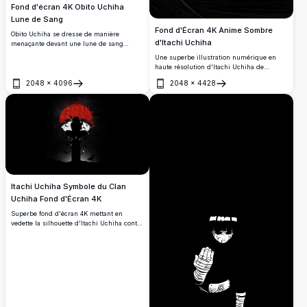
Fond d'écran 4K Obito Uchiha
Lune de Sang
Fond d'Écran 4K Anime Sombre
Obito Uchiha se dresse de manière
d'Itachi Uchiha
menaçante devant une lune de sang
lumineuse, portant l'emblématique cape
Une superbe illustration numérique en
de l'Akatsuki avec un seul œil Sharingan
haute résolution d'Itachi Uchiha de
visible. Un fond d'écran d'art numérique
Naruto, avec des tons sombres
4K sombre et atmosphérique, parfait pour
2048
×
4096
2048
×
4428
dramatiques, un travail de lignes détaillé
Ouvrir
Ouvrir
les fans de Naruto.
et un fond rouge cramoisi saisissant.
Parfait pour les fans à la recherche d'un
fond d'écran 4K artistique et envoûtant.
Itachi Uchiha Symbole du Clan
Uchiha Fond d'Écran 4K
Superbe fond d'écran 4K mettant en
vedette la silhouette d'Itachi Uchiha contre
l'emblématique symbole du clan Uchiha.
Art atmosphérique sombre avec des tons
rouges et noirs, des corbeaux volant en
dessous, parfait pour les fans d'anime et
les arrière-plans de bureau.