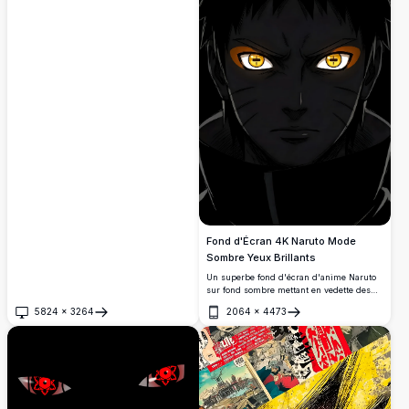
effets d'énergie dynamiques, mettant en
vedette son emblématique bandeau de
Konoha et ses cheveux argentés hérissés
sur un fond sombre.
Fond d'Écran 4K Naruto Mode
Sombre Yeux Brillants
Un superbe fond d'écran d'anime Naruto
sur fond sombre mettant en vedette des
yeux dorés brillants et intenses émergeant
5824
×
3264
2064
×
4473
des ombres. Parfait pour les écrans
Ouvrir
Ouvrir
AMOLED, cette œuvre d'art en haute
résolution capture une présence ninja
puissante et mystérieuse.