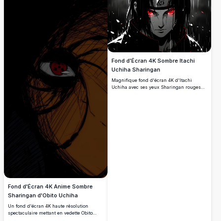
Parfait pour les fans d'anime à la
des oiseaux volant en arrière-plan. Parfait
recherche d'un fond d'écran de bureau en
pour les fans de Naruto.
haute résolution.
Fond d'Écran 4K Sombre Itachi
Uchiha Sharingan
Magnifique fond d'écran 4K d'Itachi
Uchiha avec ses yeux Sharingan rouges
lumineux, portant le bandeau de Konoha
et le manteau de l'Akatsuki, sur un fond
sombre et pluvieux avec des pétales
tombants.
Fond d'Écran 4K Anime Sombre
Sharingan d'Obito Uchiha
Un fond d'écran 4K haute résolution
spectaculaire mettant en vedette Obito
Uchiha de Naruto Shippuden, avec son