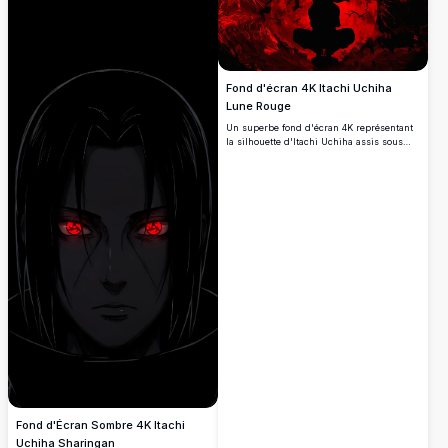
Fond d'écran 4K Itachi Uchiha
Lune Rouge
Un superbe fond d'écran 4K représentant
la silhouette d'Itachi Uchiha assis sous
une lune rouge sang, entouré de corbeaux
et de fragments de cristal brisé. Parfait
pour les amateurs d'esthétique anime
sombre et les fans de Naruto.
Fond d'Écran Sombre 4K Itachi
Uchiha Sharingan