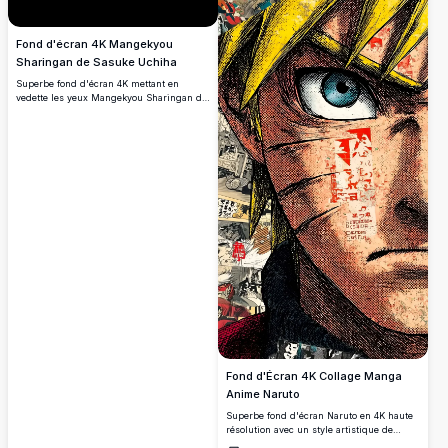
Fond d'écran 4K Mangekyou
Sharingan de Sasuke Uchiha
Superbe fond d'écran 4K mettant en
vedette les yeux Mangekyou Sharingan de
Sasuke Uchiha brillant d'un rouge
cramoisi sur un fond noir sombre. Parfait
pour les fans d'anime à la recherche d'un
fond d'écran de bureau ou mobile en
haute résolution et ultra-détaillé.
Fond d'Écran 4K Collage Manga
Anime Naruto
Superbe fond d'écran Naruto en 4K haute
résolution avec un style artistique de
collage manga en gros plan, des yeux