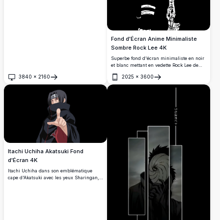
Fond d'Écran Anime Minimaliste
Sombre Rock Lee 4K
Superbe fond d'écran minimaliste en noir
et blanc mettant en vedette Rock Lee de
Naruto, avec sa coupe de cheveux
3840
×
2160
2025
×
3600
iconique en bol, ses bras bandés et son
Ouvrir
Ouvrir
bandeau de Konoha. Une illustration haute
résolution parfaite pour les fans d'anime.
Itachi Uchiha Akatsuki Fond
d'Écran 4K
Itachi Uchiha dans son emblématique
cape d'Akatsuki avec les yeux Sharingan,
effectuant son geste signature des doigts
sur un fond sombre. Fond d'écran anime
haute résolution 4K, parfait pour les
écrans de bureau et mobiles.