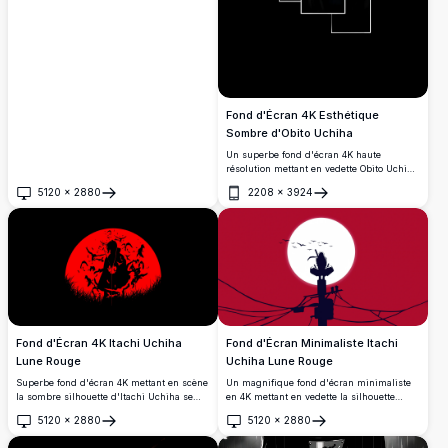
Fond d'Écran 4K Esthétique
Sombre d'Obito Uchiha
Un superbe fond d'écran 4K haute
résolution mettant en vedette Obito Uchiha
de Naruto Shippuden. La composition
5120
×
2880
2208
×
3924
sombre et mélancolique met en valeur son
Ouvrir
Ouvrir
masque en spirale emblématique sur un
ciel dramatiquement nuageux, encadré
dans une élégante mise en page de
panneaux géométriques.
Fond d'Écran 4K Itachi Uchiha
Fond d'Écran Minimaliste Itachi
Lune Rouge
Uchiha Lune Rouge
Superbe fond d'écran 4K mettant en scène
Un magnifique fond d'écran minimaliste
la sombre silhouette d'Itachi Uchiha se
en 4K mettant en vedette la silhouette
détachant sur une lune rouge éclatante,
d'Itachi Uchiha perchée au sommet d'un
5120
×
2880
5120
×
2880
entourée de corbeaux dans un style
poteau électrique, avec une lune blanche
Ouvrir
Ouvrir
artistique minimaliste et dramatique.
lumineuse et un ciel rouge cramoisi, et