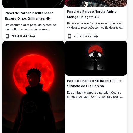
Papel de Parede Naruto Anime
Papel de Parede Naruto Modo
Manga Colagem 4K
Escuro Olhos Brilhantes 4K
Papel de parede Naruto deslumbrante em
Um deslumbrante papel de parede do
4K de alta resolução com estilo de arte de
anime Naruto com tema escuro,
colagem manga em close-up, com olhos
apresentando intensos olhos dourados
azuis marcantes, cabelo loiro espetado e
2064
×
4473
2064
×
4420
brilhantes emergindo das sombras.
Abrir
Abrir
vibrantes painéis de quadrinhos
Perfeito para telas AMOLED, esta arte em
japoneses em camadas no fundo.
alta resolução captura uma presença ninja
poderosa e misteriosa.
Papel de Parede 4K Itachi Uchiha
Símbolo do Clã Uchiha
Deslumbrante papel de parede 4K com a
silhueta de Itachi Uchiha contra o icônico
símbolo do Clã Uchiha. Arte atmosférica
sombria com tons vermelhos e pretos,
corvos voando abaixo, perfeito para fãs de
anime e planos de fundo de desktop.