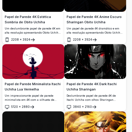
Papel de Parede 4K Estética
Papel de Parede 4K Anime Escuro
Sombria de Obito Uchiha
Sharingan Obito Uchiha
Um deslumbrante papel de parede 4K em
Um papel de parede 4K dramático e em
alta resolução apresentando Obito Uchiha
alta resolução apresentando Obito Uchiha
de Naruto Shippuden. A composição
de Naruto Shippuden, exibindo seu
2208
×
3924
2208
×
3924
sombria e melancólica exibe sua icônica
intenso olho Sharingan em um estilo
Abrir
Abrir
máscara espiral contra um dramático céu
artístico sombrio e esboçado com sombras
nublado, emoldurado em um elegante
profundas e tons quentes.
layout de painéis geométricos.
Papel de Parede Minimalista Itachi
Papel de Parede 4K Dark Itachi
Uchiha Lua Vermelha
Uchiha Sharingan
Um impressionante papel de parede
Deslumbrante papel de parede 4K de
minimalista em 4K com a silhueta de
Itachi Uchiha com olhos Sharingan
Itachi Uchiha empoleirada no topo de um
vermelhos brilhantes, vestindo a bandana
5120
×
2880
3840
×
2160
poste de eletricidade contra uma lua
de Konoha e o manto da Akatsuki, com um
Abrir
Abrir
branca brilhante e um céu vermelho
dramático fundo escuro e chuvoso com
carmesim, com pássaros voando ao fundo.
pétalas caindo.
Perfeito para fãs de Naruto.