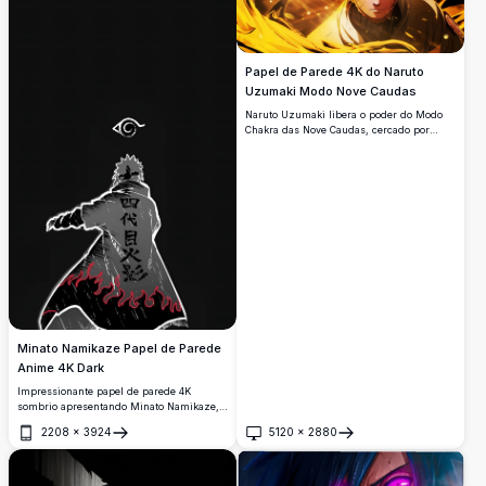
Papel de Parede 4K do Naruto
Uzumaki Modo Nove Caudas
Naruto Uzumaki libera o poder do Modo
Chakra das Nove Caudas, cercado por
chamas de energia dourada
redemoinhantes. Seus olhos amarelos
brilhantes e a icônica faixa de cabeça
irradiam uma intensa determinação nesta
incrível arte em alta resolução.
Minato Namikaze Papel de Parede
Anime 4K Dark
Impressionante papel de parede 4K
sombrio apresentando Minato Namikaze, o
Quarto Hokage, visto por trás com seu
2208
×
3924
5120
×
2880
icônico manto com bordas de chamas e
Abrir
Abrir
inscrição em Kanji, com fundo preto
profundo e o símbolo da Aldeia da Folha.