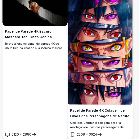
Papel de Parede 4K Escuro
Máscara Tobi Obito Uchiha
Impressionante papel de parede 4K de
Obito Uchiha usando sua icônica máscara
espiral Tobi com um brilhante olho
Sharingan vermelho, dramaticamente
revelado através de um fundo escuro
rachado em estilo de arte anime em alta
resolução.
Papel de Parede 4K Colagem de
Olhos dos Personagens de Naruto
Uma deslumbrante colagem em alta
resolução de icônicos personagens de
Naruto apresentando poderosas técnicas
5120
×
2880
2208
×
3924
oculares, incluindo Sharingan, Rinnegan e
Abrir
Abrir