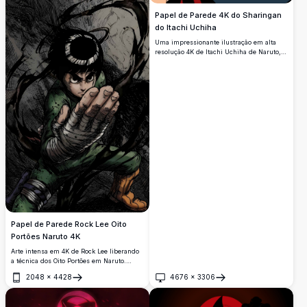
Papel de Parede 4K do Sharingan
do Itachi Uchiha
Uma impressionante ilustração em alta
resolução 4K de Itachi Uchiha de Naruto,
com seus icônicos olhos vermelhos do
Mangekyou Sharingan, anel da Akatsuki,
chapéu de palha e máscara escura em um
estilo artístico dramático de close-up.
Papel de Parede Rock Lee Oito
Portões Naruto 4K
Arte intensa em 4K de Rock Lee liberando
a técnica dos Oito Portões em Naruto.
Apresenta energia escura dinâmica,
2048
×
4428
4676
×
3306
macacão verde surrado de batalhas e
Abrir
Abrir
postura de combate taijutsu com detalhes
impressionantes em alta resolução.