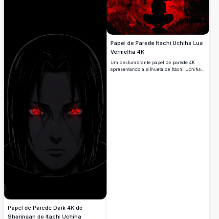
Papel de Parede Itachi Uchiha Lua
Vermelha 4K
Um deslumbrante papel de parede 4K
apresentando a silhueta de Itachi Uchiha
sentado sob uma lua vermelha sangue,
rodeado por corvos e fragmentos de cristal
estilhaçados. Perfeito para amantes da
estética anime sombria e fãs de Naruto.
Papel de Parede Dark 4K do
Sharingan do Itachi Uchiha