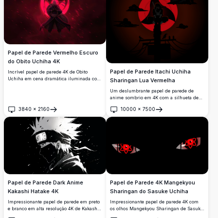
Papel de Parede Vermelho Escuro
do Obito Uchiha 4K
Papel de Parede Itachi Uchiha
Incrível papel de parede 4K de Obito
Uchiha em cena dramática iluminada com
Sharingan Lua Vermelha
luz vermelha, empunhando sua icônica
Um deslumbrante papel de parede de
foice com o símbolo do Sharingan
anime sombrio em 4K com a silhueta de
brilhando atrás dele, perfeito para fãs de
Itachi Uchiha contra uma lua Sharingan
anime e entusiastas de Naruto.
3840
×
2160
10000
×
7500
vermelha brilhante. Corvos pousam nas
Abrir
Abrir
proximidades enquanto nuvens escuras
envolvem esta arte digital atmosférica e de
alta resolução inspirada em Naruto.
Papel de Parede Dark Anime
Papel de Parede 4K Mangekyou
Kakashi Hatake 4K
Sharingan do Sasuke Uchiha
Impressionante papel de parede em preto
Impressionante papel de parede 4K com
e branco em alta resolução 4K de Kakashi
os olhos Mangekyou Sharingan de Sasuke
Hatake de Naruto. Perfil lateral dramático
Uchiha brilhando em vermelho carmesim