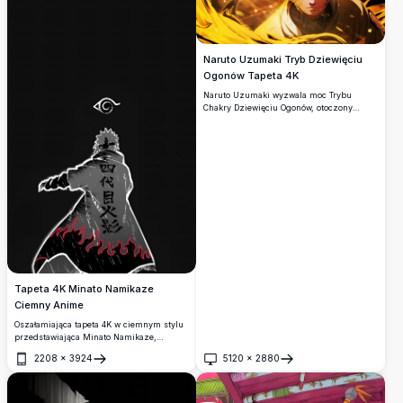
Naruto Uzumaki Tryb Dziewięciu
Ogonów Tapeta 4K
Naruto Uzumaki wyzwala moc Trybu
Chakry Dziewięciu Ogonów, otoczony
wirującymi złotymi płomieniami energii.
Jego świecące żółte oczy i kultowa opaska
na głowę emanują intensywną
determinacją w tej niesamowitej grafice w
wysokiej rozdzielczości.
Tapeta 4K Minato Namikaze
Ciemny Anime
Oszałamiająca tapeta 4K w ciemnym stylu
przedstawiająca Minato Namikaze,
Czwartego Hokage, widzianego od tyłu w
2208
×
3924
5120
×
2880
jego kultowym płaszczu z ognistą
Otwórz
Otwórz
lamówką i inskrypcją Kanji, na tle
głębokiej czerni z symbolem Wioski
Ukrytego Liścia.