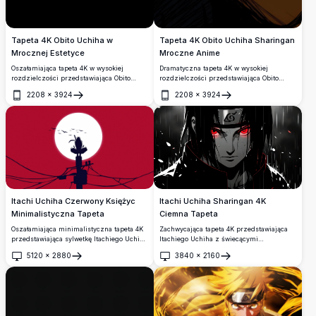
Tapeta 4K Obito Uchiha w
Tapeta 4K Obito Uchiha Sharingan
Mrocznej Estetyce
Mroczne Anime
Oszałamiająca tapeta 4K w wysokiej
Dramatyczna tapeta 4K w wysokiej
rozdzielczości przedstawiająca Obito
rozdzielczości przedstawiająca Obito
Uchiha z Naruto Shippuden. Mroczna,
Uchihę z Naruto Shippuden, ukazująca
2208
×
3924
2208
×
3924
nastrojowa kompozycja ukazuje jego
jego intensywne oko Sharingan w
Otwórz
Otwórz
ikoniczną spiralną maskę na tle
ciemnym, szkicowym stylu artystycznym
dramatycznego zachmurzonego nieba,
z głębokimi cieniami i ciepłymi tonami.
oprawioną w elegancki geometryczny
układ paneli.
Itachi Uchiha Czerwony Księżyc
Itachi Uchiha Sharingan 4K
Minimalistyczna Tapeta
Ciemna Tapeta
Oszałamiająca minimalistyczna tapeta 4K
Zachwycająca tapeta 4K przedstawiająca
przedstawiająca sylwetkę Itachiego Uchihy
Itachiego Uchiha z świecącymi
siedzącego na szczycie słupa
czerwonymi oczami Sharingan, ubranego
5120
×
2880
3840
×
2160
energetycznego na tle świecącego białego
w opaskę Konoha i płaszcz Akatsuki, na tle
Otwórz
Otwórz
księżyca i szkarłatnego nieba, z ptakami
dramatycznego, ciemnego, deszczowego
lecącymi w tle. Idealna dla fanów Naruto.
tła z opadającymi płatkami kwiatów.