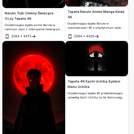
Tapeta Naruto Anime Manga Kolaż
Naruto Tryb Ciemny Świecące
4K
Oczy Tapeta 4K
Oszałamiająca tapeta Naruto w
Oszałamiająca tapeta anime Naruto w
rozdzielczości 4K z artystycznym stylem
ciemnym stylu z intensywnie świecącymi
kolażu manga z bliska, z wyrazistymi
złotymi oczami wyłaniającymi się z cienia.
niebieskimi oczami, nastroszonymi blond
2064
×
4473
2064
×
4420
Idealna dla ekranów AMOLED, ta grafika w
Otwórz
Otwórz
włosami i żywymi japońskimi panelami
wysokiej rozdzielczości oddaje potężną i
komiksowymi warstwowo ułożonymi w tle.
tajemniczą obecność ninja.
Tapeta 4K Itachi Uchiha Symbol
Klanu Uchiha
Oszałamiająca tapeta 4K przedstawiająca
sylwetkę Itachi Uchihy na tle ikonicznego
symbolu klanu Uchiha. Mroczna
atmosferyczna grafika w czerwono-
czarnych odcieniach, z latającymi
krukami poniżej, idealna dla fanów anime
i jako tapeta na pulpit.