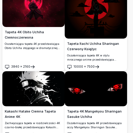
wysokiej rozdzielczości.
Tapeta 4K Obito Uchiha
Ciemnoczerwona
Tapeta Itachi Uchiha Sharingan
Oszałamiająca tapeta 4K przedstawiająca
Obito Uchiha stojącego w dramatycznej
Czerwony Księżyc
scenie oświetlonej czerwonym światłem,
Oszałamiająca tapeta 4K w stylu
dzierżącego swoją kultową kosę z
mrocznego anime przedstawiająca
symbolem Sharingan świecącym za nim,
sylwetkę Itachiego Uchihy na tle
idealna dla fanów anime i miłośników
3840
×
2160
10000
×
7500
świecącego czerwonego księżyca
Otwórz
Otwórz
Naruto.
Sharingan. W pobliżu siedzą wrony, a
ciemne chmury otaczają tę klimatyczną,
wysokiej rozdzielczości cyfrową grafikę
inspirowaną Naruto.
Kakashi Hatake Ciemna Tapeta
Tapeta 4K Mangekyou Sharingan
Anime 4K
Sasuke Uchiha
Zachwycająca tapeta w rozdzielczości 4K
Oszałamiająca tapeta 4K przedstawiająca
czarno-białej przedstawiająca Kakashi
oczy Mangekyou Sharingan Sasuke
Hatake z Naruto. Dramatyczny profil z
Uchihy świecące szkarłatną czerwienią na