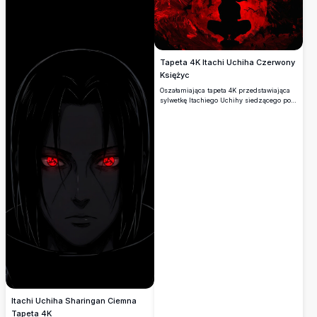
Tapeta 4K Itachi Uchiha Czerwony
Księżyc
Oszałamiająca tapeta 4K przedstawiająca
sylwetkę Itachiego Uchihy siedzącego pod
krwistoczerwonym księżycem, otoczonego
krukami i rozbitymi fragmentami
kryształu. Idealna dla miłośników
mrocznej estetyki anime i fanów Naruto.
Itachi Uchiha Sharingan Ciemna
Tapeta 4K