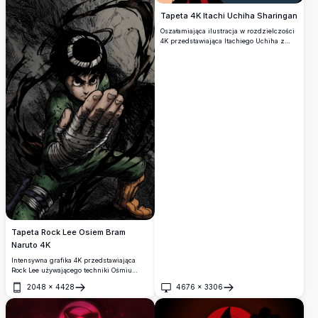
Tapeta 4K Itachi Uchiha Sharingan
Oszałamiająca ilustracja w rozdzielczości
4K przedstawiająca Itachiego Uchiha z
Naruto, z jego ikonicznymi czerwonymi
oczami Mangekyou Sharingan,
pierścieniem Akatsuki, słomkowym
kapeluszem i ciemną maską w
dramatycznym stylu zbliżenia.
Tapeta Rock Lee Osiem Bram
Naruto 4K
Intensywna grafika 4K przedstawiająca
Rock Lee używającego techniki Ośmiu
Bram w Naruto. Zawiera dynamiczną
2048
×
4428
4676
×
3306
mroczną energię, zniszczony bitwą
Otwórz
Otwórz
zielony kombinezon oraz pozycję bojową
taijutsu z oszałamiającymi detalami w