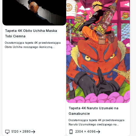
Tapeta 4K Obito Uchiha Maska
Tobi Ciemna
Oszałamiająca tapeta 4K przedstawiająca
Obito Uchiha noszącego ikoniczną
spiralną maskę Tobi z świecącym
czerwonym okiem Sharingan,
dramatycznie ukazaną na tle ciemnego
popękanego tła w wysokiej rozdzielczości
w stylu anime.
Tapeta 4K Naruto Uzumaki na
Gamabuncie
Oszałamiająca tapeta 4K przedstawiająca
Naruto Uzumakiego siedzącego na
olbrzymiej ropusze Gamabuncie na tle
5120
×
2880
2304
×
4096
tętniącej życiem, kolorowej japońskiej
Otwórz
Otwórz