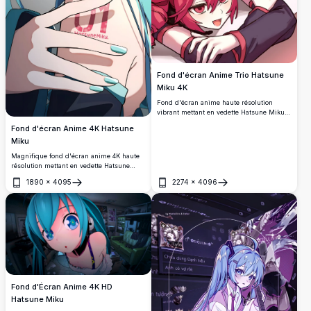
Fond d'écran Anime Trio Hatsune
Miku 4K
Fond d'écran anime haute résolution
vibrant mettant en vedette Hatsune Miku,
Kasane Teto et Akita Neru dans une pose
Fond d'écran Anime 4K Hatsune
de groupe joyeuse. L'œuvre colorée
Miku
présente les personnages emblématiques
Vocaloid avec leurs cheveux bleus, blonds
Magnifique fond d'écran anime 4K haute
et roses caractéristiques, parfait pour les
résolution mettant en vedette Hatsune
passionnés d'anime et les fans de
Miku avec de beaux cheveux turquoise et
chanteuses virtuelles japonaises.
1890
×
4095
2274
×
4096
des yeux bleu-vert captivants. Art
Ouvrir
Ouvrir
numérique parfait présentant le
personnage emblématique Vocaloid dans
un style anime détaillé avec des couleurs
vibrantes et une illustration de qualité
premium.
Fond d'Écran Anime 4K HD
Hatsune Miku