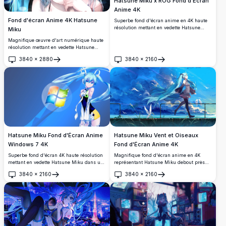
Hatsune Miku x ROG Fond d'Écran
Anime 4K
Fond d'écran Anime 4K Hatsune
Superbe fond d'écran anime en 4K haute
résolution mettant en vedette Hatsune
Miku
Miku dans une collaboration exclusive
Magnifique œuvre d'art numérique haute
ASUS ROG. Miku est vêtue d'une tenue
résolution mettant en vedette Hatsune
technologique futuriste avec des accents
Miku avec des cheveux turquoise vibrants
cyan lumineux, illustrant un mélange
3840
×
2880
3840
×
2160
et des yeux bleus captivants. Ce fond
Ouvrir
Ouvrir
parfait entre la culture musicale et la
d'écran anime premium présente de
culture gaming.
beaux effets d'éclairage, un design de
personnage détaillé et une qualité 4K
cristalline parfaite pour tout écran.
Hatsune Miku Fond d'Écran Anime
Hatsune Miku Vent et Oiseaux
Windows 7 4K
Fond d'Écran Anime 4K
Superbe fond d'écran 4K haute résolution
Magnifique fond d'écran anime en 4K
mettant en vedette Hatsune Miku dans une
représentant Hatsune Miku debout près
tenue futuriste aux côtés du célèbre logo
d'une rambarde en bord de mer, ses
3840
×
2160
3840
×
2160
Windows 7. Parfait pour les fans d'anime
célèbres couettes bleu sarcelle flottant
Ouvrir
Ouvrir
et les passionnés de technologie à la
dans le vent, entourée d'oiseaux blancs
recherche d'un arrière-plan de bureau
planant dans un ciel bleu spectaculaire.
vibrant et accrocheur.