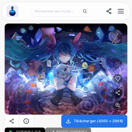
Wallpaper Alchemy
Télécharger
(
4000
×
2968
)
DISPONIBLE SUR
BIENTÔT DISPONIBLE