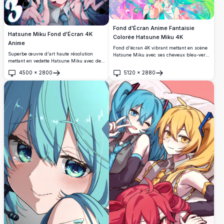
Fond d'Écran Anime Fantaisie
Hatsune Miku Fond d'Écran 4K
Colorée Hatsune Miku 4K
Anime
Fond d'écran 4K vibrant mettant en scène
Superbe œuvre d'art haute résolution
Hatsune Miku avec ses cheveux bleu-vert
mettant en vedette Hatsune Miku avec des
ondulants ornés de fleurs, d'étoiles et
cheveux bleu-vert flottants et des yeux
d'accessoires colorés. Une superbe œuvre
4500
×
2800
5120
×
2880
turquoise expressifs. Composition
d'art anime en haute résolution débordant
Ouvrir
Ouvrir
dynamique avec des éléments cosmiques,
de couleurs pastel, de scintillements et de
des effets d'éclairage vibrants et un style
détails féeriques, parfaite pour les arrière-
anime détaillé parfait pour tout arrière-
plans de bureau.
plan d'écran.