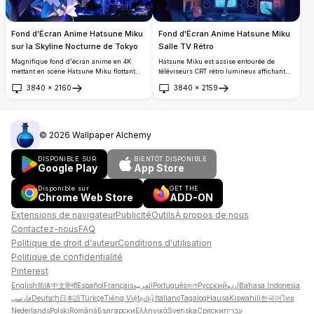
Fond d'Écran Anime Hatsune Miku
Fond d'Écran Anime Hatsune Miku
sur la Skyline Nocturne de Tokyo
Salle TV Rétro
Magnifique fond d'écran anime en 4K
Hatsune Miku est assise entourée de
mettant en scène Hatsune Miku flottant
téléviseurs CRT rétro lumineux affichant
au-dessus de la vibrante skyline nocturne
son image emblématique. Une superbe
3840
×
2160
3840
×
2159
de Tokyo, avec des lumières néon
œuvre d'art anime d'inspiration
Ouvrir
Ouvrir
éblouissantes et l'emblématique Tour de
cyberpunk avec des twin-tails sarcelle,
Tokyo illuminée en arrière-plan.
une atmosphère sombre et un éclairage
bleu néon vibrant en résolution 4K.
©
2026
Wallpaper Alchemy
DISPONIBLE SUR
BIENTÔT DISPONIBLE
Google Play
App Store
Disponible sur
GET THE
Chrome Web Store
ADD-ON
Extensions de navigateur
Publicité
Outils
À propos de nous
Contactez-nous
FAQ
Politique de droit d'auteur
Conditions d'utilisation
Politique de confidentialité
Pinterest
English
简体中文
हिन्दी
Español
Français
العربية
Português
বাংলা
Русский
اردو
Bahasa Indonesia
فارسی
Deutsch
日本語
Türkçe
Tiếng Việt
தமிழ்
Italiano
Tagalog
Hausa
Kiswahili
한국어
ไทย
Nederlands
Polski
Română
Български
Ελληνικά
Svenska
Српски
עברית