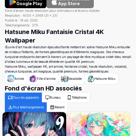
Google Play
App Store
Fond d'écran haute résolution pour ordinateurs et écrans mobiles
Résolution :
4000
×
2968
(
31
×
23
)
Publié le :
18 oct. 2025
Téléchargements :
279
Hatsune Miku Fantaisie Cristal 4K
Wallpaper
Œuvre d'art haute résolution époustouflante mettant en scène Hatsune Miku entourée
de cristaux flottants, de formes géométriques et d'éléments magiques. Ses cheveux
turquoise ondoyants dansent à travers un paysage de rêve mystique violet-bleu rempli
d'orbes lumineux et de beauté éthérée en qualité 4K premium.
Hatsune Miku, wallpaper 4K, art anime, fantaisie cristal, haute résolution, vocaloid,
cheveux turquoise, art magique, qualité premium, formes géométriques
Anime
Fille d'anime
Vocaloïde
Hatsune Miku
Fond d'écran HD associés
Tous les appareils
Bureau
Téléphone
Plus téléchargements
Récent