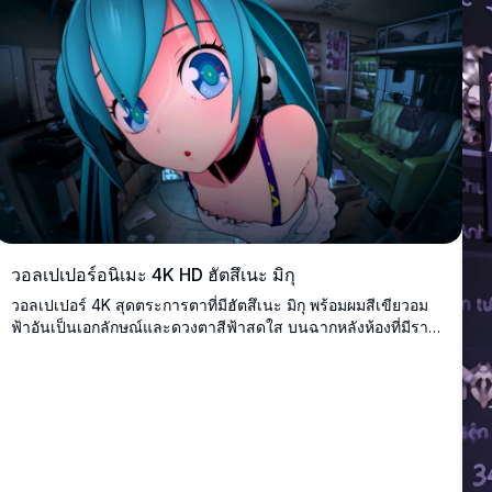
วอลเปเปอร์อนิเมะ 4K HD ฮัตสึเนะ มิกุ
วอลเปเปอร์ 4K สุดตระการตาที่มีฮัตสึเนะ มิกุ พร้อมผมสีเขียวอม
ฟ้าอันเป็นเอกลักษณ์และดวงตาสีฟ้าสดใส บนฉากหลังห้องที่มีราย
ละเอียดสมจริง งานศิลปะอนิเมะความละเอียดสูงพร้อมความลึกที่
น่าดึงดูดและสีสันสดใส