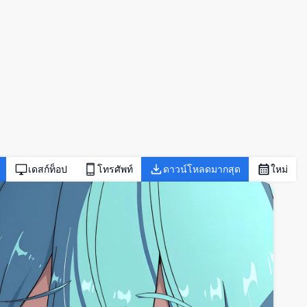
เดสก์ท็อป
โทรศัพท์
ดาวน์โหลดมากสุด
ใหม่