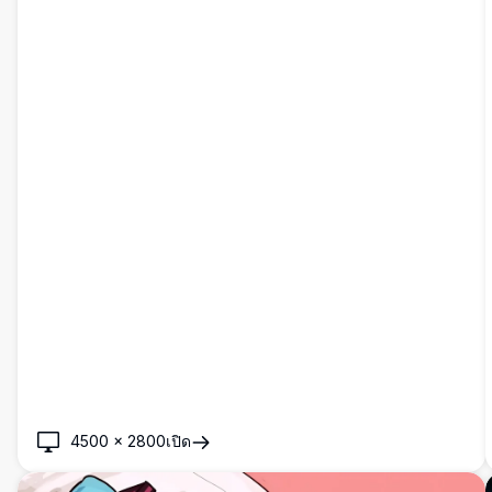
4500
×
2800
เปิด