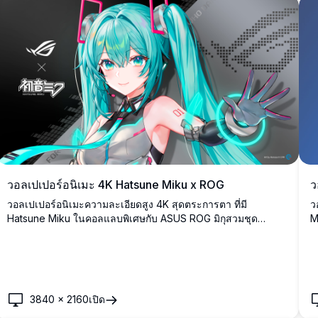
วอลเปเปอร์อนิเมะ 4K Hatsune Miku x ROG
ว
วอลเปเปอร์อนิเมะความละเอียดสูง 4K สุดตระการตา ที่มี
ว
Hatsune Miku ในคอลแลบพิเศษกับ ASUS ROG มิกุสวมชุด
M
เทคโนโลยีแห่งอนาคตพร้อมไฟเน้นสีฟ้าเรืองแสง ผสมผสาน
ส
วัฒนธรรมดนตรีและเกมมิ่งได้อย่างลงตัว
ส
3840
×
2160
เปิด