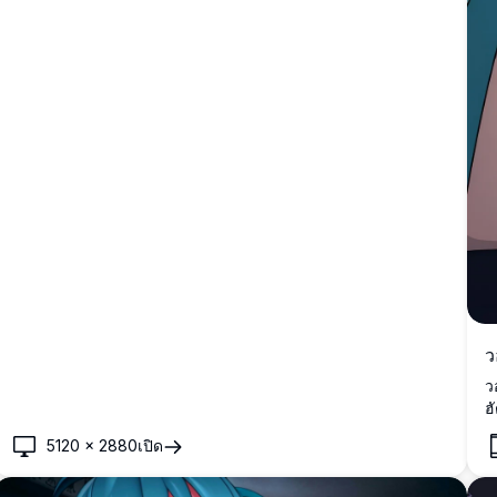
ว
ว
ฮ
ฟ
5120
×
2880
เปิด
V
ส