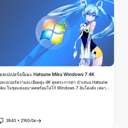
อลเปเปอร์อนิเมะ Hatsune Miku Windows 7 4K
อลเปเปอร์ความละเอียดสูง 4K สุดตระการตา นำเสนอ Hatsune
iku ในชุดแห่งอนาคตพร้อมโลโก้ Windows 7 อันโด่งดัง เหมาะ
ำหรับแฟนอนิเมะและผู้ที่ชื่นชอบเทคโนโลยีที่ต้องการพื้นหลังเด
ก์ท็อปที่สดใสและโดดเด่น
3840
×
2160
เปิด