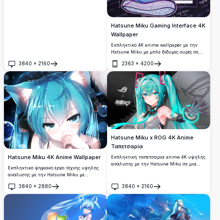
Hatsune Miku Gaming Interface 4K
Wallpaper
Εκπληκτικό 4K anime wallpaper με την
Hatsune Miku με μπλε δίδυμες ουρές σε
casual gaming ντύσιμο, καθισμένη με μια
3840
×
2160
2363
×
4200
κιθάρα ενάντια σε ένα φουτουριστικό
Άνοιγμα
Άνοιγμα
ψηφιακό περιβάλlon διεπαφής. Τέλειο
υψηλής ανάλυσης desktop wallpaper με
ζωντανή μωβ και μπλε cyberpunk
αισθητική για τους λάτρεις του anime.
Hatsune Miku x ROG 4K Anime
Ταπετσαρία
Hatsune Miku 4K Anime Wallpaper
Εκπληκτική ταπετσαρία anime 4K υψηλής
ανάλυσης με την Hatsune Miku σε μια
Εκπληκτικό ψηφιακό έργο τέχνης υψηλής
αποκλειστική συνεργασία ASUS ROG. Η
ανάλυσης με την Hatsune Miku με
Miku είναι ντυμένη με ένα φουτουριστικό
ζωντανά τιρκουάζ μαλλιά και
τεχνολογικό ντύσιμο με λαμπερές κυανές
3840
×
2880
3840
×
2160
συναρπαστικά γαλάζια μάτια. Αυτό το
Άνοιγμα
Άνοιγμα
λεπτομέρειες, παρουσιάζοντας έναν τέλειο
premium anime wallpaper παρουσιάζει
συνδυασμό μουσικής και gaming
όμορφα εφέ φωτισμού, λεπτομερή
κουλτούρας.
σχεδιασμό χαρακτήρα και κρυστάλλινη 4K
ποιότητα ιδανική για οποιαδήποτε οθόνη.