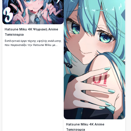
Hatsune Miku 4K Ψηφιακή Anime
Ταπετσαρία
Εκπληκτικό έργο τέχνης υψηλής ανάλυσης
που παρουσιάζει την Hatsune Miku με
κυματιστά μπλε-πράσινα μαλλιά και
εκφραστικά τυρκουάζ μάτια. Δυναμική
σύνθεση με κοσμικά στοιχεία, ζωντανά
φωτιστικά εφέ και λεπτομερή anime στυλ
που είναι τέλειο για οποιοδήποτε φόντο
οθόνης.
Hatsune Miku 4K Anime
Ταπετσαρία