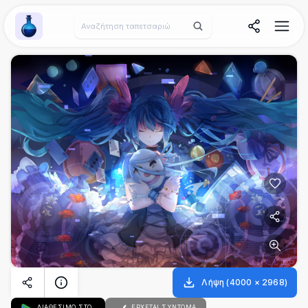
Wallpaper Alchemy
Λήψη
(
4000
×
2968
)
ΔΙΑΘΕΣΙΜΟ ΣΤΟ
ΈΡΧΕΤΑΙ ΣΎΝΤΟΜΑ