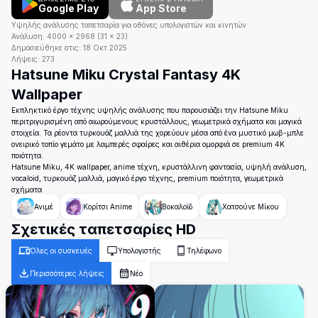
Google Play
App Store
Υψηλής ανάλυσης ταπετσαρία για οθόνες υπολογιστών και κινητών
Ανάλυση:
4000
×
2968
(
31
×
23
)
Δημοσιεύθηκε στις:
18 Οκτ 2025
Λήψεις:
273
Hatsune Miku Crystal Fantasy 4K
Wallpaper
Εκπληκτικό έργο τέχνης υψηλής ανάλυσης που παρουσιάζει την Hatsune Miku
περιτριγυρισμένη από αιωρούμενους κρυστάλλους, γεωμετρικά σχήματα και μαγικά
στοιχεία. Τα ρέοντα τυρκουάζ μαλλιά της χορεύουν μέσα από ένα μυστικό μωβ-μπλε
ονειρικό τοπίο γεμάτο με λαμπερές σφαίρες και αιθέρια ομορφιά σε premium 4K
ποιότητα.
Hatsune Miku, 4K wallpaper, anime τέχνη, κρυστάλλινη φαντασία, υψηλή ανάλυση,
vocaloid, τυρκουάζ μαλλιά, μαγικό έργο τέχνης, premium ποιότητα, γεωμετρικά
σχήματα
Ανιμέ
Κορίτσι Anime
Βοκαλοϊδ
Χατσούνε Μίκου
Σχετικές ταπετσαρίες HD
Όλες οι συσκευές
Υπολογιστής
Τηλέφωνο
Περισσότερες λήψεις
Νέο