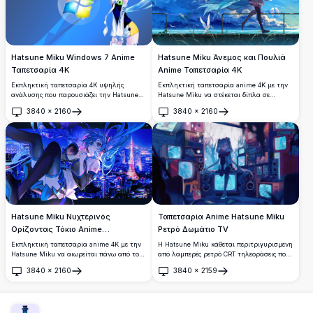
Hatsune Miku Windows 7 Anime
Hatsune Miku Άνεμος και Πουλιά
Ταπετσαρία 4K
Anime Ταπετσαρία 4K
Εκπληκτική ταπετσαρία 4K υψηλής
Εκπληκτική ταπετσαρία anime 4K με την
ανάλυσης που παρουσιάζει την Hatsune
Hatsune Miku να στέκεται δίπλα σε
Miku με φουτουριστική εμφάνιση δίπλα
κιγκλίδωμα παραλίας, με τις εμβληματικές
3840
×
2160
3840
×
2160
στο εμβληματικό λογότυπο των Windows
κυανές της κοτσίδες να κυματίζουν στον
Άνοιγμα
Άνοιγμα
7. Ιδανική για λάτρεις του anime και του
άνεμο, περιτριγυρισμένη από λευκά
τεχνολογίας που αναζητούν ένα ζωντανό
πουλιά που πετούν σε ένα δραματικό
και εντυπωσιακό φόντο επιφάνειας
γαλάζιο ουρανό.
εργασίας.
Hatsune Miku Νυχτερινός
Ταπετσαρία Anime Hatsune Miku
Ορίζοντας Τόκιο Anime
Ρετρό Δωμάτιο TV
Ταπετσαρία
Εκπληκτική ταπετσαρία anime 4K με την
Η Hatsune Miku κάθεται περιτριγυρισμένη
Hatsune Miku να αιωρείται πάνω από τον
από λαμπερές ρετρό CRT τηλεοράσεις που
ζωντανό νυχτερινό ορίζοντα του Τόκιο, με
προβάλλουν την εικονική της εικόνα. Ένα
3840
×
2160
3840
×
2159
λαμπερά νέον φώτα της πόλης και τον
εκπληκτικό έργο τέχνης anime
Άνοιγμα
Άνοιγμα
εμβληματικό Πύργο του Τόκιο φωτισμένο
εμπνευσμένο από το cyberpunk με teal
στο βάθος.
διπλές ουρές, σκοτεινή ατμόσφαιρα και
ζωντανό νέον μπλε φωτισμό σε ανάλυση
4K.