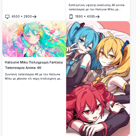
Εκπληκτική υψηλής ανάλυσης 4K anime
ταπετσαρία με την Hatsune Miku με
όμορφα τουρκουάζ μαλλιά και μαγευτικά
4500
×
2800
1890
×
4095
μπλε-πράσινα μάτια. Τέλεια ψηφιακή
Άνοιγμα
Άνοιγμα
τέχνη που παρουσιάζει τον εμβληματικό
χαρακτήρα Vocaloid σε λεπτομερή anime
στυλ με ζωηρά χρώματα και premium
ποιότητας εικονογράφηση.
Hatsune Miku Πολύχρωμη Fantasy
Ταπετσαρία Anime 4K
Ζωντανή ταπετσαρία 4K με την Hatsune
Miku με ρέουσα τιλ κόμη στολισμένη με
λουλούδια, αστέρια και πολύχρωμα
αξεσουάρ. Ένα εκπληκτικό έργο τέχνης
anime υψηλής ανάλυσης γεμάτο παστέλ
χρώματα, σπίθες και παραμυθένιες
λεπτομέρειες ιδανικές για φόντα επιφάνειας
εργασίας.