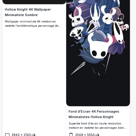
Hollow Knight 4K Wallpaper
Minimaliste Sombre
Wallpaper minimaliste 4K mettant en
vedette l'emblématique personnage de
Hollow Knight sur un arrière-plan sombre
élégant. Œuvre d'art haute résolution
parfaite pour les fans du jeu indé bien-
aimé, offrant un attrait esthétique épuré
pour les écrans de bureau et mobiles.
Fond d'Écran 4K Personnages
Minimalistes Hollow Knight
Superbe fond d'écran haute résolution
mettant en vedette les personnages bien-
aimés de Hollow Knight dans un style
3840
×
2160
2568
×
5556