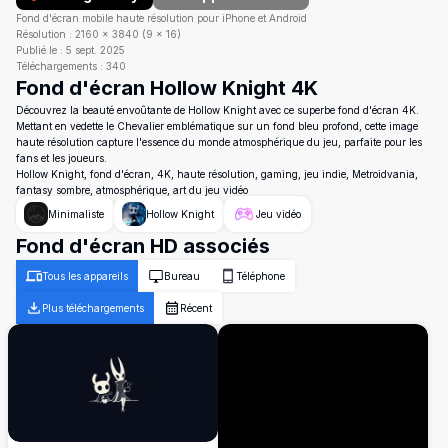
Fond d'écran mobile haute résolution pour iPhone et Android
Résolution :
2160
×
3840
(
9
×
16
)
Publié le :
5 sept. 2025
Téléchargements :
340
Fond d'écran Hollow Knight 4K
Découvrez la beauté envoûtante de Hollow Knight avec ce superbe fond d'écran 4K.
Mettant en vedette le Chevalier emblématique sur un fond bleu profond, cette image
haute résolution capture l'essence du monde atmosphérique du jeu, parfaite pour les
fans et les joueurs.
Hollow Knight, fond d'écran, 4K, haute résolution, gaming, jeu indie, Metroidvania,
fantasy sombre, atmosphérique, art du jeu vidéo
Minimaliste
Hollow Knight
Jeu vidéo
Fond d'écran HD associés
Tous les appareils
Bureau
Téléphone
Plus téléchargements
Récent