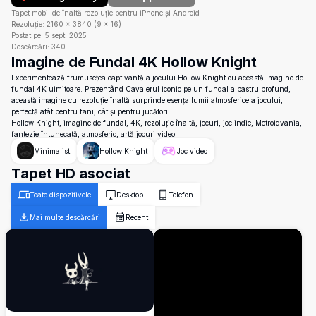
Tapet mobil de înaltă rezoluție pentru iPhone și Android
Rezoluție:
2160
×
3840
(
9
×
16
)
Postat pe:
5 sept. 2025
Descărcări:
340
Imagine de Fundal 4K Hollow Knight
Experimentează frumusețea captivantă a jocului Hollow Knight cu această imagine de
fundal 4K uimitoare. Prezentând Cavalerul iconic pe un fundal albastru profund,
această imagine cu rezoluție înaltă surprinde esența lumii atmosferice a jocului,
perfectă atât pentru fani, cât și pentru jucători.
Hollow Knight, imagine de fundal, 4K, rezoluție înaltă, jocuri, joc indie, Metroidvania,
fantezie întunecată, atmosferic, artă jocuri video
Minimalist
Hollow Knight
Joc video
Tapet HD asociat
Toate dispozitivele
Desktop
Telefon
Mai multe descărcări
Recent