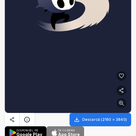
Descarcă
(
2160
×
3840
)
DISPONIBIL PE
ÎN CURÂND
Google Play
App Store