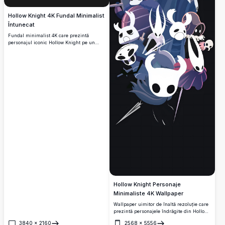
Hollow Knight 4K Fundal Minimalist
Întunecat
Fundal minimalist 4K care prezintă
personajul iconic Hollow Knight pe un
fundal întunecat elegant. Artă de înaltă
rezoluție perfectă pentru fanii jocului
indie îndrăgit, oferind atracție estetică
curată pentru afișaje desktop și mobile.
Hollow Knight Personaje
Minimaliste 4K Wallpaper
Wallpaper uimitor de înaltă rezoluție care
prezintă personajele îndrăgite din Hollow
Knight într-un stil artistic minimalist
3840
×
2160
2568
×
5556