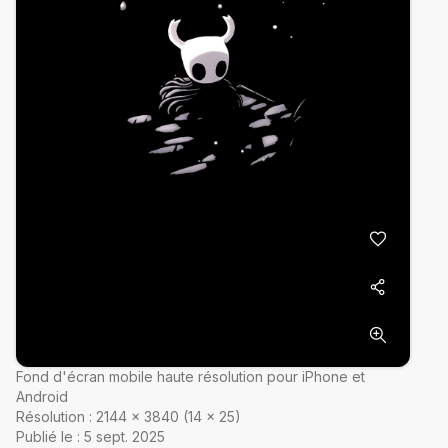
Fond d'écran mobile haute résolution pour iPhone et
Android
Résolution :
2144
×
3840
(
14
×
25
)
Publié le :
5 sept. 2025