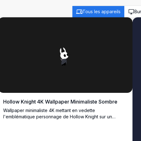
Tous les appareils
Bu
Hollow Knight 4K Wallpaper Minimaliste Sombre
Wallpaper minimaliste 4K mettant en vedette
l'emblématique personnage de Hollow Knight sur un
arrière-plan sombre élégant. Œuvre d'art haute résolution
parfaite pour les fans du jeu indé bien-aimé, offrant un
attrait esthétique épuré pour les écrans de bureau et