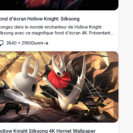
ond d'écran Hollow Knight: Silksong
longez dans le monde enchanteur de Hollow Knight:
ilksong avec ce magnifique fond d'écran 4K. Présentant
e personnage emblématique dans une pose dynamique
3840
×
2160
Ouvrir
ontre un fond vibrant et ardent, cette image haute
ésolution capture l'essence de l'aventure et du mystère
u jeu.
ollow Knight Silksong 4K Hornet Wallpaper