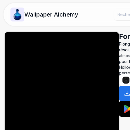
Wallpaper Alchemy
Fon
Plong
résol
atmos
pour 
Hollo
perso