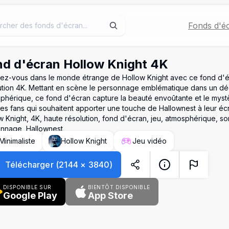
Fonds d'é
d d'écran Hollow Knight 4K
ez-vous dans le monde étrange de Hollow Knight avec ce fond d'é
ution 4K. Mettant en scène le personnage emblématique dans un dé
phérique, ce fond d'écran capture la beauté envoûtante et le mystèr
les fans qui souhaitent apporter une touche de Hallownest à leur éc
w Knight, 4K, haute résolution, fond d'écran, jeu, atmosphérique, s
nnage, Hallownest
Minimaliste
Hollow Knight
Jeu vidéo
Télécharger
(
2144
×
3840
)
DISPONIBLE SUR
BIENTÔT DISPONIBLE
Google Play
App Store