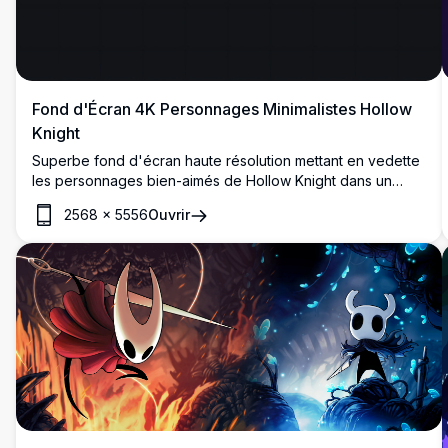
Fond d'Écran 4K Personnages Minimalistes Hollow
Knight
Superbe fond d'écran haute résolution mettant en vedette
les personnages bien-aimés de Hollow Knight dans un
style artistique minimaliste élégant. L'arrière-plan sombre
2568
×
5556
Ouvrir
met en valeur les êtres iconiques aux masques blancs avec
des accents subtils violets et bleus, créant une esthétique
gaming élégante parfaite pour tout écran.