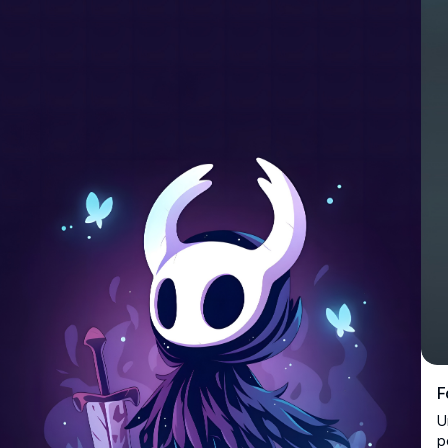
F
U
p