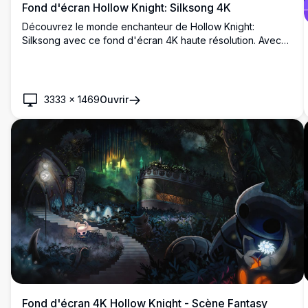
Fond d'écran Hollow Knight: Silksong 4K
Découvrez le monde enchanteur de Hollow Knight:
Silksong avec ce fond d'écran 4K haute résolution. Avec
ses royaumes rouges et bleus vibrants, cette œuvre d'art
capture l'essence de l'atmosphère du jeu, mettant en
valeur les personnages emblématiques dans leur élément,
parfait pour les fans et les gamers.
3333
×
1469
Ouvrir
Fond d'écran 4K Hollow Knight - Scène Fantasy