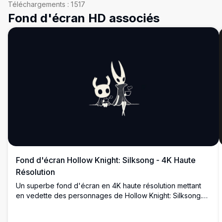
Téléchargements :
1 517
Fond d'écran HD associés
Fond d'écran Hollow Knight: Silksong - 4K Haute
Résolution
Un superbe fond d'écran en 4K haute résolution mettant
en vedette des personnages de Hollow Knight: Silksong.
L'œuvre d'art présente les silhouettes à cornes
emblématiques sur un fond sombre minimaliste, parfait pour