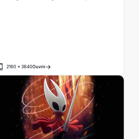
conique et les cornes sur un magnifique arrière-plan
égradé. Le chevalier tient une épée clou avec des détails
e cape flottante, rendu en qualité 4K haute résolution
vec des éléments de design propres et simples.
2160
×
3840
Ouvrir