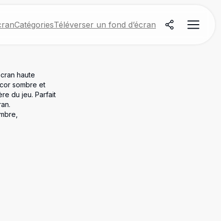
cran
Catégories
Téléverser un fond d’écran
cran haute
cor sombre et
e du jeu. Parfait
ran.
ombre,