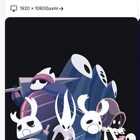
1920
×
1080
Ouvrir