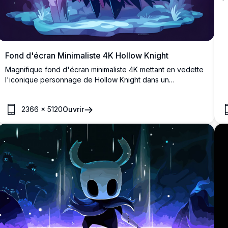
i
d
d
a
Fond d'écran Minimaliste 4K Hollow Knight
Magnifique fond d'écran minimaliste 4K mettant en vedette
l'iconique personnage de Hollow Knight dans un
environnement mystique violet-bleu. Œuvre d'art haute
résolution présentant le chevalier avec des papillons
2366
×
5120
Ouvrir
éthérés et une épée dans un cadre onirique et
atmosphérique.