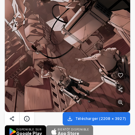
Télécharger
(
2208
×
3927
)
DISPONIBLE SUR
BIENTÔT DISPONIBLE
Google Play
App Store