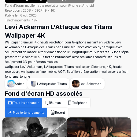
Fond d'écran mobile haute résolution pour iPhone et Android
Résolution :
2208
×
3927
(
9
×
16
)
Publié le :
6 oct. 2025
Téléchargements :
197
Levi Ackerman L'Attaque des Titans
Wallpaper 4K
Wallpaper premium 4K haute résolution pour téléphone mettant en vedette Levi
Ackerman de L'Attaque des Titans dans une séquence d'action dynamique avec
équipement de manœuvre tridimensionnelle. Magnifique œuvre d'art aux tons sépia
présentant le soldat le plus fort de l'humanité avec ses lames caractéristiques et
équipement 3D pour écrans mobiles.
wallpaper Levi Ackerman, L'Attaque des Titans, wallpaper téléphone, 4K, haute
résolution, wallpaper anime mobile, AOT, Bataillon d'Exploration, wallpaper vertical,
fond smartphone
Anime
L'Attaque des Titans
Levi Ackerman
Fond d'écran HD associés
Tous les appareils
Bureau
Téléphone
Plus téléchargements
Récent