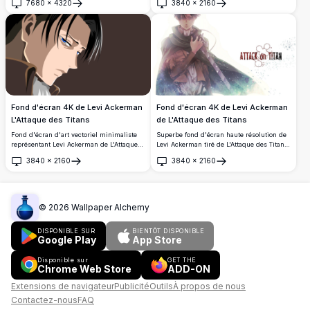
7680
×
4320
3840
×
2160
silhouette sombre aux tons verts illustre
Régiment des Éclaireurs, maniant des
Ouvrir
Ouvrir
Levi tenant ses lames, entouré d'un
lames doubles avec l'emblème des Ailes
paysage pittoresque au sein de sa
de la Liberté en arrière-plan.
légendaire forme de profil.
Fond d'écran 4K de Levi Ackerman
Fond d'écran 4K de Levi Ackerman
L'Attaque des Titans
de L'Attaque des Titans
Fond d'écran d'art vectoriel minimaliste
Superbe fond d'écran haute résolution de
représentant Levi Ackerman de L'Attaque
Levi Ackerman tiré de L'Attaque des Titans,
des Titans, mettant en vedette ses yeux
mettant en scène l'emblématique
3840
×
2160
3840
×
2160
bleus acérés et ses cheveux sombres
capitaine du Bataillon d'exploration dans
Ouvrir
Ouvrir
emblématiques dans une pose dramatique
sa cape caractéristique, tenant sa lame
de profil sur un fond marron foncé.
avec une expression féroce et stoïque sur
un fond lumineux.
©
2026
Wallpaper Alchemy
DISPONIBLE SUR
BIENTÔT DISPONIBLE
Google Play
App Store
Disponible sur
GET THE
Chrome Web Store
ADD-ON
Extensions de navigateur
Publicité
Outils
À propos de nous
Contactez-nous
FAQ