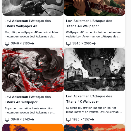
Levi Ackerman L'Attaque des
Levi Ackerman L'Attaque des
Titans Wallpaper 4K
Titans 4K Wallpaper
Magnifique wallpaper 4K en noir et blanc
Wallpaper 4K haute résolution mettant en
mettant en vedette Levi Ackerman de
vedette Levi Ackerman de L'Attaque des
L'Attaque des Titans dans une pose de
Titans avec sa lame ensanglantée.
3840
×
2160
3840
×
2160
combat dramatique. Œuvre d'art animé
Magnifique artwork d'anime présentant le
Ouvrir
Ouvrir
haute résolution présentant le capitaine du
capitaine du Bataillon d'Exploration dans
Bataillon d'Exploration avec son
une scène de combat dramatique avec un
équipement tridimensionnel iconique et
éclairage intense et des effets
son expression déterminée sur fond
atmosphériques d'arrière-plan parfaits
orageux.
pour l'affichage de bureau.
Levi Ackerman L'Attaque des
Levi Ackerman L'Attaque des
Titans 4K Wallpaper
Titans 4K Wallpaper
Superbe illustration manga en noir et
Superbe illustration haute résolution
blanc mettant en vedette Levi Ackerman de
mettant en vedette Levi Ackerman en
L'Attaque des Titans dans une pose de
action de combat dynamique avec son
3840
×
2743
1920
×
1357
combat intense. Cette illustration très
emblématique équipement
Ouvrir
Ouvrir
détaillée présente le soldat du Bataillon
tridimensionnel. Composition
d'Exploration avec ses lames
monochrome dramatique avec des accents