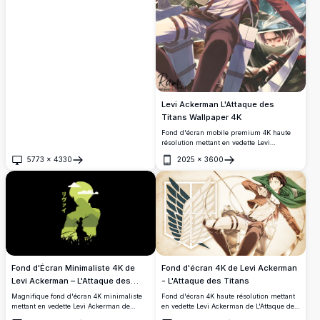
paysage urbain dévasté. Sa cape flotte
dans le vent tandis que des pétales
ensanglantés dérivent dans une
atmosphère grise et envoûtante.
Levi Ackerman L'Attaque des
Titans Wallpaper 4K
Fond d'écran mobile premium 4K haute
résolution mettant en vedette Levi
Ackerman de L'Attaque des Titans dans
5773
×
4330
2025
×
3600
plusieurs scènes dynamiques. Œuvre
Ouvrir
Ouvrir
d'art style collage présentant le soldat le
plus fort de l'humanité avec équipement
tridimensionnel et lames signature dans
diverses poses d'action pour écrans de
téléphone.
Fond d'Écran Minimaliste 4K de
Fond d'écran 4K de Levi Ackerman
Levi Ackerman – L'Attaque des
- L'Attaque des Titans
Titans
Magnifique fond d'écran 4K minimaliste
Fond d'écran 4K haute résolution mettant
mettant en vedette Levi Ackerman de
en vedette Levi Ackerman de L'Attaque des
L'Attaque des Titans. Un design de
Titans dans son iconique uniforme du