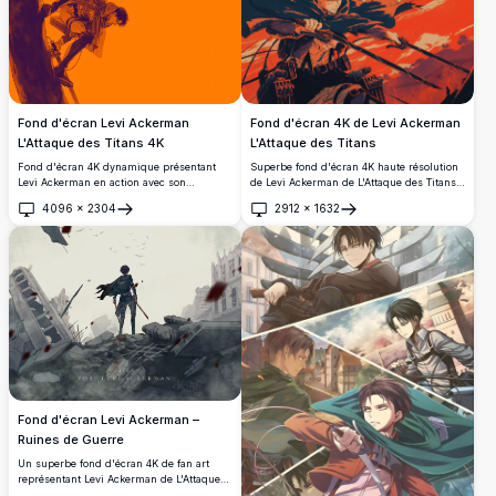
emblématiques de l'équipement
rouges saisissants capture l'intensité et le
tridimensionnel, affichant une
mouvement fluide du soldat le plus fort de
détermination féroce avec des yeux
l'humanité dans sa bataille contre les
lumineux et des traits marqués par les
titans.
combats.
Fond d'écran 4K de Levi Ackerman
Fond d'écran Levi Ackerman
L'Attaque des Titans
L'Attaque des Titans 4K
Superbe fond d'écran 4K haute résolution
Fond d'écran 4K dynamique présentant
de Levi Ackerman de L'Attaque des Titans,
Levi Ackerman en action avec son
en pose dynamique au milieu d'un
équipement de manœuvre
4096
×
2304
2912
×
1632
combat avec ses doubles lames contre un
tridimensionnelle sur un arrière-plan
Ouvrir
Ouvrir
ciel cramoisi dramatique, portant
dégradé orange et violet saisissant. Parfait
l'emblématique cape du Corps
fond d'écran haute résolution capturant
d'Exploration et l'équipement ODM.
l'intensité et les compétences du soldat le
plus fort de l'humanité de L'Attaque des
Titans.
Fond d'écran Levi Ackerman –
Ruines de Guerre
Un superbe fond d'écran 4K de fan art
représentant Levi Ackerman de L'Attaque
des Titans, debout seul au milieu d'un