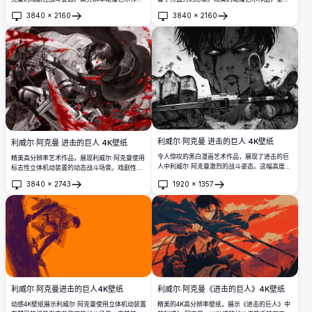
品，展示调查兵团团长佩戴标志性立体机动装
调查兵团团长在激烈战斗场景中的英姿，配以戏
3840
×
2160
3840
×
2160
置，在暴风雨背景下坚毅的表情。
剧性的灯光和大气背景效果，完美适用于桌面显
打开
打开
示。
利威尔·阿克曼 进击的巨人 4K壁纸
利威尔·阿克曼 进击的巨人 4K壁纸
令人惊叹的黑白漫画艺术作品，展现了进击的巨
精美高分辨率艺术作品，展现利威尔·阿克曼使用
人中利威尔·阿克曼激烈的战斗姿态。这幅高度精
标志性立体机动装置的动态战斗场景。戏剧性的
细的插图展示了调查兵团士兵手持标志性立体机
黑白构图搭配醒目的红色点缀，捕捉了人类最强
3840
×
2743
1920
×
1357
动装置刀刃，以发光的眼睛和身经百战的特征展
士兵与巨人战斗时的强烈张力和流畅动作。
打开
打开
现出强烈的决心，这是一款优质壁纸。
利威尔·阿克曼《进击的巨人》4K壁纸
利威尔·阿克曼进击的巨人4K壁纸
精美的4K高分辨率壁纸，展示《进击的巨人》中
动感4K壁纸展示利威尔·阿克曼使用立体机动装置