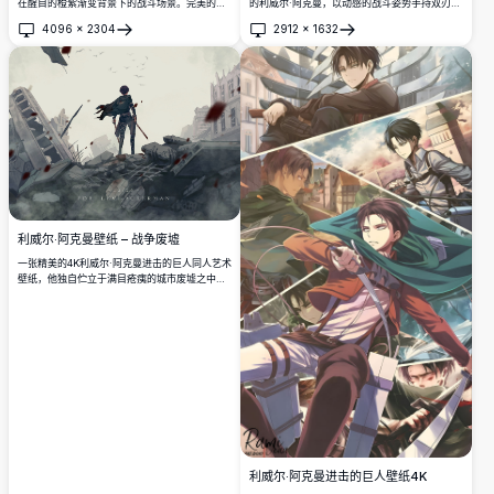
的利威尔·阿克曼，以动感的战斗姿势手持双刃，
在醒目的橙紫渐变背景下的战斗场景。完美的高
背景是戏剧性的深红色天空，身着标志性的调查
分辨率桌面背景，捕捉了进击的巨人中人类最强
4096
×
2304
2912
×
1632
兵团披风和立体机动装置。
士兵的强度和技巧。
打开
打开
利威尔·阿克曼壁纸 – 战争废墟
一张精美的4K利威尔·阿克曼进击的巨人同人艺术
壁纸，他独自伫立于满目疮痍的城市废墟之中。
披风在风中飞扬，染血的花瓣飘落在令人心悸的
灰色氛围中。
利威尔·阿克曼进击的巨人壁纸4K