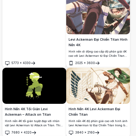
phới trong gió trong khi những cánh hoa
nhuốm máu trôi dạt qua bầu không khí u
ám, xám xịt.
Levi Ackerman Đại Chiến Titan Hình
Nền 4K
Hình nền di động cao cấp độ phân giải 4K
cao với Levi Ackerman từ Đại Chiến Titan
trong nhiều cảnh động. Tác phẩm nghệ
5773
×
4330
2025
×
3600
thuật phong cách collage trưng bày người
Mở
Mở
lính mạnh nhất nhân loại với thiết bị ODM
và lưỡi kiếm đặc trưng qua các tư thế
hành động khác nhau cho màn hình điện
thoại.
Hình Nền 4K Tối Giản Levi
Hình Nền 4K Levi Ackerman Đại
Ackerman – Attack on Titan
Chiến Titan
Hình nền 4K tối giản tuyệt đẹp với nhân
Hình nền 4K độ phân giải cao với hình ảnh
vật Levi Ackerman từ Attack on Titan. Thiết
Levi Ackerman từ Đại Chiến Titan trong bộ
kế bóng đen tối với tông màu xanh lá cây
đồng phục Quân Đoàn Thám Hiểm huyền
7680
×
4320
3840
×
2160
nổi bật hình ảnh Levi cầm kiếm, bao
thoại, vung đôi kiếm với biểu tượng Đôi
Mở
Mở