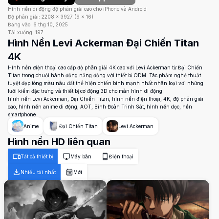
Hình nền di động độ phân giải cao cho iPhone và Android
Độ phân giải:
2208
×
3927
(
9
×
16
)
Đăng vào:
6 thg 10, 2025
Tải xuống:
197
Hình Nền Levi Ackerman Đại Chiến Titan
4K
Hình nền điện thoại cao cấp độ phân giải 4K cao với Levi Ackerman từ Đại Chiến
Titan trong chuỗi hành động năng động với thiết bị ODM. Tác phẩm nghệ thuật
tuyệt đẹp tông màu nâu đất thể hiện chiến binh mạnh nhất nhân loại với những
lưỡi kiếm đặc trưng và thiết bị cơ động 3D cho màn hình di động.
hình nền Levi Ackerman, Đại Chiến Titan, hình nền điện thoại, 4K, độ phân giải
cao, hình nền anime di động, AOT, Binh Đoàn Trinh Sát, hình nền dọc, nền
smartphone
Anime
Đại Chiến Titan
Levi Ackerman
Hình nền HD liên quan
Tất cả thiết bị
Máy bàn
Điện thoại
Nhiều tải nhất
Mới