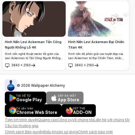
quanh bởi phong cảnh thơ mộng trong
Cánh Tự Do ở phía sau.
hình dạng hồ sơ mang tính biểu tượng của
anh ấy.
Hình Nền Levi Ackerman Tấn Công
Hình Nền Levi Ackerman Đại Chiến
Người Khổng Lồ 4K
Titan 4K
Hình nền nghệ thuật vector tối giản của
Hình nền độ phân giải cao tuyệt đẹp của
Levi Ackerman từ Tấn Công Người Khổng
Levi Ackerman từ Đại Chiến Titan, khắc
Lồ, nổi bật với đôi mắt xanh sắc bén và
họa vị đội trưởng huyền thoại của Binh
3840
×
2160
3840
×
2160
mái tóc đen đặc trưng trong tư thế nhìn
Đoàn Trinh Sát trong chiếc áo choàng đặc
Mở
Mở
nghiêng đầy ấn tượng trên nền nâu đậm.
trưng, tay cầm lưỡi kiếm với vẻ mặt kiên
nghị và lạnh lùng trên nền sáng rực rỡ.
©
2026
Wallpaper Alchemy
TẢI VỀ TỪ
SẮP RA MẮT
Google Play
App Store
Có sẵn trên
GET THE
Chrome Web Store
ADD-ON
Tiện ích trình duyệt
Quảng cáo
Công cụ
Về chúng tôi
Liên hệ với chúng tôi
Câu hỏi thường gặp
Chính sách Bản quyền
Điều khoản sử dụng
Chính sách bảo mật