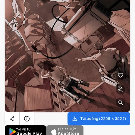
Tải xuống
(
2208
×
3927
)
TẢI VỀ TỪ
SẮP RA MẮT
Google Play
App Store