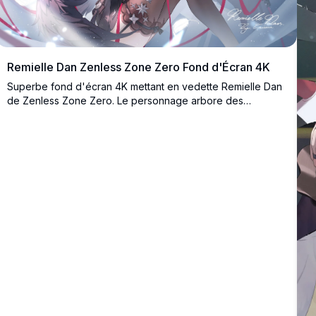
Remielle Dan Zenless Zone Zero Fond d'Écran 4K
Superbe fond d'écran 4K mettant en vedette Remielle Dan
de Zenless Zone Zero. Le personnage arbore des
cheveux roses, des yeux violets et une élégante tenue
noire avec des ailes sombres, entouré de rubans flottants
et d'effets lumineux scintillants.