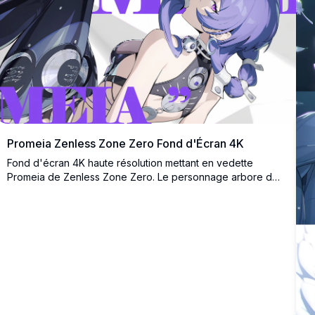
Promeia Zenless Zone Zero Fond d'Écran 4K
Fond d'écran 4K haute résolution mettant en vedette
Promeia de Zenless Zone Zero. Le personnage arbore des
cheveux bleu-violet, des accessoires métalliques et une
tenue cyberpunk élégante sur un fond de typographie
violette audacieuse.