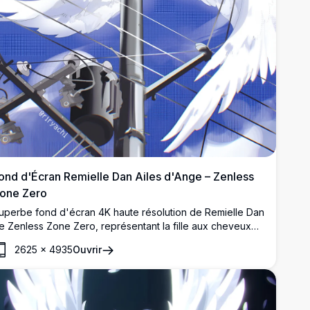
ond d'Écran Remielle Dan Ailes d'Ange – Zenless
one Zero
uperbe fond d'écran 4K haute résolution de Remielle Dan
e Zenless Zone Zero, représentant la fille aux cheveux
oses perchée sur un poteau électrique avec d'immenses
2625
×
4935
Ouvrir
iles blanches et des yeux mystiques lumineux sous un ciel
leu éclatant.