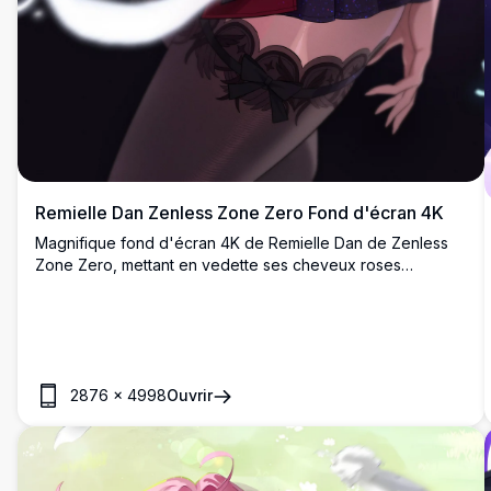
Remielle Dan Zenless Zone Zero Fond d'écran 4K
Magnifique fond d'écran 4K de Remielle Dan de Zenless
Zone Zero, mettant en vedette ses cheveux roses
emblématiques, ses ailes d'ange sombre et sa tenue
gothique sur un fond de ciel nocturne mystique éclairé par
la lune. Parfait pour les fans d'anime.
2876
×
4998
Ouvrir