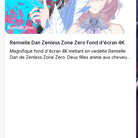
Remielle Dan Zenless Zone Zero Fond d'écran 4K
Magnifique fond d'écran 4K mettant en vedette Remielle
Dan de Zenless Zone Zero. Deux filles anime aux cheveux
roses et aux yeux violets sont représentées sur un fond
cyan vibrant avec des plumes et des éléments floraux dans
un style d'art numérique haute résolution.