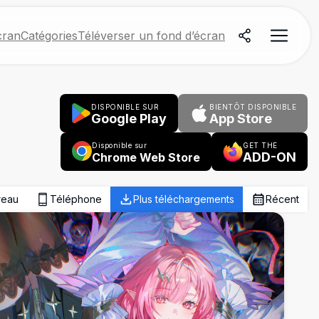
cran
Catégories
Téléverser un fond d’écran
DISPONIBLE SUR
BIENTÔT DISPONIBLE
Google Play
App Store
Disponible sur
GET THE
ADD-ON
Chrome Web Store
reau
Téléphone
Plus téléchargements
Récent