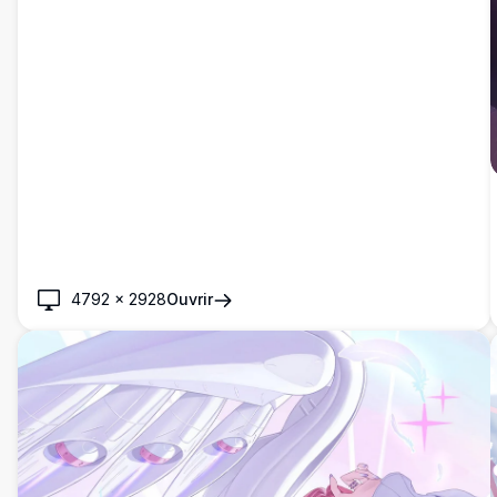
4792
×
2928
Ouvrir