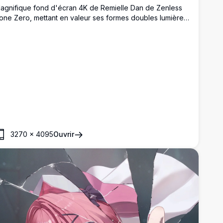
agnifique fond d'écran 4K de Remielle Dan de Zenless
one Zero, mettant en valeur ses formes doubles lumière
t obscurité. Deux versions du personnage sont allongées
ôte à côte dans des tenues contrastées blanches
ngéliques et gothiques sombres avec des motifs d'étoiles
étaillés.
3270
×
4095
Ouvrir