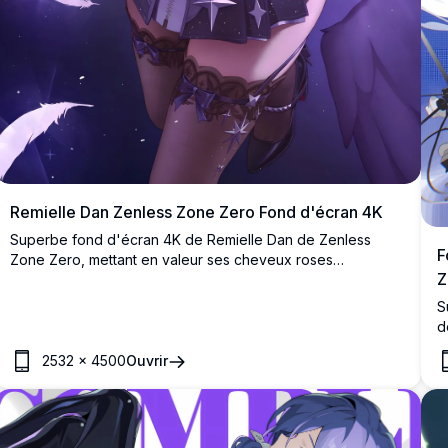
Remielle Dan Zenless Zone Zero Fond d'écran 4K
Superbe fond d'écran 4K de Remielle Dan de Zenless
F
Zone Zero, mettant en valeur ses cheveux roses
Z
emblématiques, sa tenue à thème d'étoiles sombres et un
sourire mystérieux entouré de plumes lumineuses et d'une
S
atmosphère violette étincelante.
d
r
2532
×
4500
Ouvrir
a
b