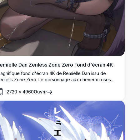
emielle Dan Zenless Zone Zero Fond d'écran 4K
agnifique fond d'écran 4K de Remielle Dan issu de
enless Zone Zero. Le personnage aux cheveux roses
ose avec assurance en tenant un orbe lumineux, entouré
2720
×
4960
Ouvrir
e verre brisé dans un style d'art anime haute résolution
uperbement détaillé.