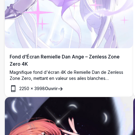
Fond d'Écran Remielle Dan Ange – Zenless Zone
Zero 4K
Magnifique fond d'écran 4K de Remielle Dan de Zenless
Zone Zero, mettant en valeur ses ailes blanches
angéliques, sa tenue violette élégante et des étincelles
2250
×
3998
Ouvrir
radieuses dans un superbe style d'art fantastique en haute
résolution.