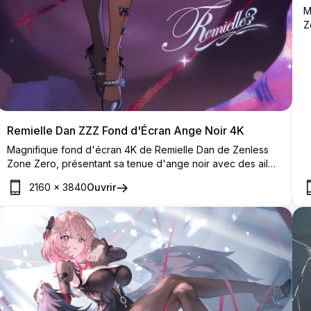
M
Z
e
c
a
d
Remielle Dan ZZZ Fond d'Écran Ange Noir 4K
Magnifique fond d'écran 4K de Remielle Dan de Zenless
Zone Zero, présentant sa tenue d'ange noir avec des ailes
noires, des cheveux roses et un style de mode gothique
2160
×
3840
Ouvrir
sur un fond dramatique aux tons violets.