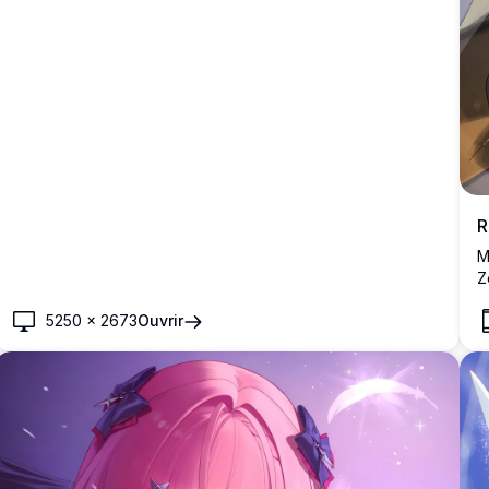
R
M
Z
p
5250
×
2673
Ouvrir
d
s