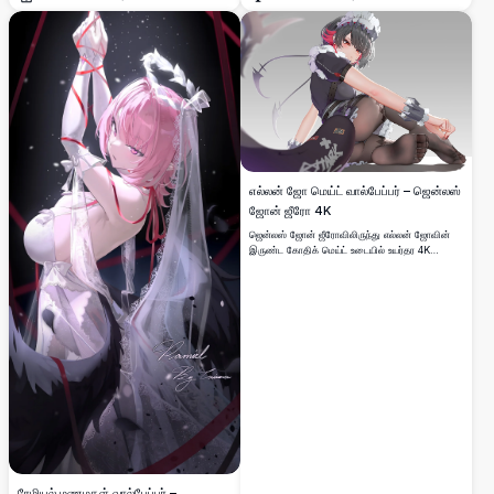
திறக்கவும்
திறக்கவும்
வெள்ளை உடையுடன் மணல் கடற்கரையில்
நேர்த்தியாக அமர்ந்திருக்கிறார்.
எல்லன் ஜோ மெய்ட் வால்பேப்பர் – ஜென்லஸ்
ஜோன் ஜீரோ 4K
ஜென்லஸ் ஜோன் ஜீரோவிலிருந்து எல்லன் ஜோவின்
இருண்ட கோதிக் மெய்ட் உடையில் உயர்தர 4K
வால்பேப்பர். அவரது தனித்துவமான சிவப்பு
கண்கள், பிசாசு வால் மற்றும் நடைமுறை போர்க்கல
ஆபரணங்களுடன் மிகவும் சுறுசுறுப்பான அமர்ந்த
தோரணையில் காட்டப்படுகிறது.
ரேமியல் மணமகள் வால்பேப்பர் –