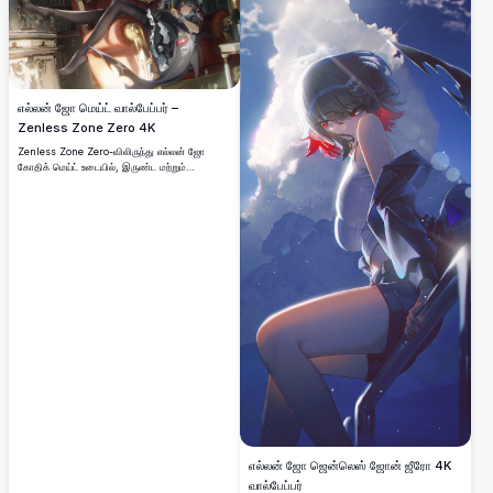
எல்லன் ஜோ மெய்ட் வால்பேப்பர் –
Zenless Zone Zero 4K
Zenless Zone Zero-விலிருந்து எல்லன் ஜோ
கோதிக் மெய்ட் உடையில், இருண்ட மற்றும்
நேர்த்தியான நூலக சூழலில் அலங்கரிக்கப்பட்ட
சிவப்பு விக்டோரியன் சோபாவில் சாய்ந்திருக்கும்
அற்புதமான 4K வால்பேப்பர். Shi Mian Shu Lan
உருவாக்கிய உயர் தெளிவுத்திறன் அனிமே கலை.
எல்லன் ஜோ ஜென்லெஸ் ஜோன் ஜீரோ 4K
வால்பேப்பர்