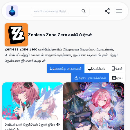
Wallpaper Alchemy
Zenless Zone Zero வால்பேப்பர்கள்
Zenless Zone Zero வால்பேப்பர்களின் அற்புதமான தொகுப்பை ஆராயுங்கள்,
டெஸ்க்டாப் மற்றும் மொபைல் சாதனங்களுக்காக, துடிப்பான வடிவமைப்புகள் மற்றும்
தெளிவான தீர்மானங்களுடன்
அனைத்து சாதனங்கள்
டெஸ்க்டாப்
போன்
அதிக பதிவிறக்கங்கள்
புதிய
ரெமியல் டான் ஜென்லெஸ் ஜோன் ஜீரோ 4K
வால்பேப்பர்