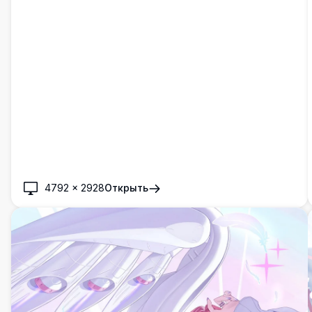
4792
×
2928
Открыть