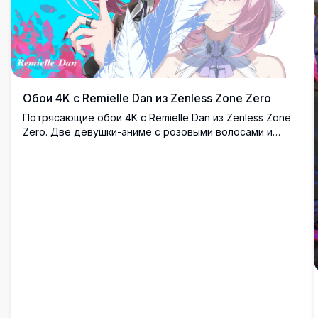
Обои 4K с Remielle Dan из Zenless Zone Zero
Потрясающие обои 4K с Remielle Dan из Zenless Zone
Zero. Две девушки-аниме с розовыми волосами и
фиолетовыми глазами изображены на ярком
бирюзовом фоне с перьями и цветочными элементами
в стиле высококачественного цифрового искусства.