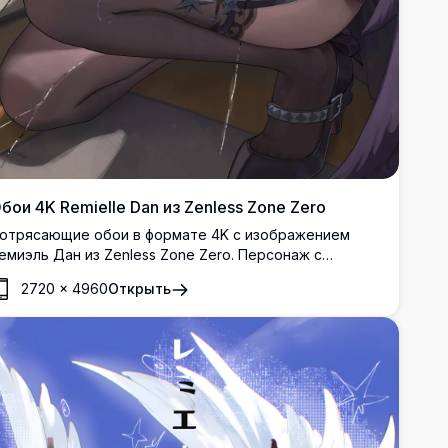
бои 4K Remielle Dan из Zenless Zone Zero
отрясающие обои в формате 4K с изображением
емиэль Дан из Zenless Zone Zero. Персонаж с
озовыми волосами уверенно позирует со
2720
×
4960
Открыть
ветящейся сферой, окружённый осколками стекла в
етально проработанном аниме-арт стиле высокого
азрешения.