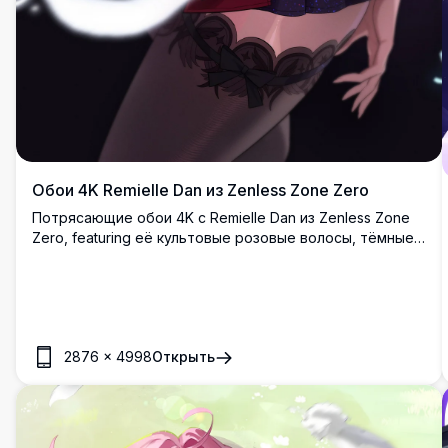
Обои 4K Remielle Dan из Zenless Zone Zero
Потрясающие обои 4K с Remielle Dan из Zenless Zone
Zero, featuring её культовые розовые волосы, тёмные
ангельские крылья и готический наряд на фоне
мистического лунного ночного неба. Идеально для
поклонников аниме.
2876
×
4998
Открыть