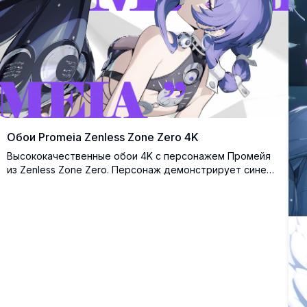
Обои Promeia Zenless Zone Zero 4K
Высококачественные обои 4K с персонажем Промейя
из Zenless Zone Zero. Персонаж демонстрирует сине-
фиолетовые волосы, металлические аксессуары и
стильный наряд в стиле киберпанк на фоне яркой
фиолетовой типографики.