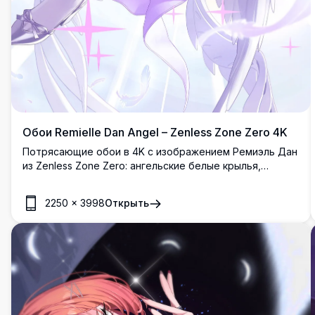
Обои Remielle Dan Angel – Zenless Zone Zero 4K
Потрясающие обои в 4K с изображением Ремиэль Дан
из Zenless Zone Zero: ангельские белые крылья,
элегантный фиолетовый наряд и сияющие искры в
захватывающем стиле фэнтезийного арта высокого
2250
×
3998
Открыть
разрешения.