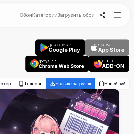
Обои
Категории
Загрузить обои
ДОСТУПНО В
СКОРО
Google Play
App Store
Доступно в
GET THE
ADD-ON
Chrome Web Store
ьютер
Телефон
Больше загрузок
Новейший