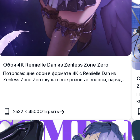
Обои 4K Remielle Dan из Zenless Zone Zero
Потрясающие обои в формате 4K с Remielle Dan из
О
Zenless Zone Zero: культовые розовые волосы, наряд в
Z
тематике тёмных звёзд и загадочная ухмылка в
окружении светящихся перьев и искрящейся
П
фиолетовой атмосферы.
к
р
2532
×
4500
Открыть
э
с
г