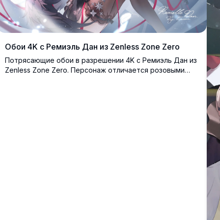
Обои 4K с Ремиэль Дан из Zenless Zone Zero
Потрясающие обои в разрешении 4K с Ремиэль Дан из
Zenless Zone Zero. Персонаж отличается розовыми
волосами, фиолетовыми глазами и элегантным чёрным
нарядом с тёмными крыльями, окружённый
развевающимися лентами и сверкающими световыми
эффектами.