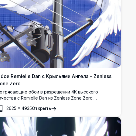
бои Remielle Dan с Крыльями Ангела – Zenless
one Zero
отрясающие обои в разрешении 4K высокого
ачества с Remielle Dan из Zenless Zone Zero:
озоволосый ангел сидит на опоре линии
2625
×
4935
Открыть
лектропередач с огромными белыми крыльями и
ветящимися мистическими глазами на фоне яркого
олубого неба.