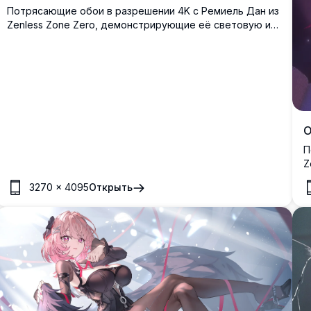
Потрясающие обои в разрешении 4K с Ремиель Дан из
Zenless Zone Zero, демонстрирующие её световую и
тёмную двойные формы. Две версии персонажа лежат
рядом в контрастных нарядах: белом ангельском и
тёмном готическом, с детализированными звёздными
мотивами.
О
П
Z
к
3270
×
4095
Открыть
д