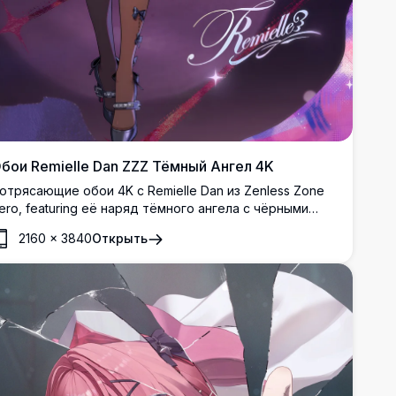
бои Remielle Dan ZZZ Тёмный Ангел 4K
отрясающие обои 4K с Remielle Dan из Zenless Zone
ero, featuring её наряд тёмного ангела с чёрными
рыльями, розовыми волосами и готическим стилем на
2160
×
3840
Открыть
раматичном фоне в фиолетовых тонах.