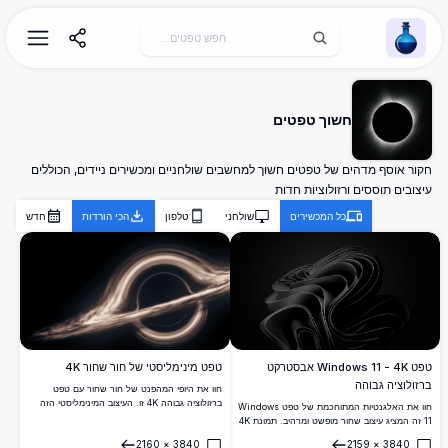
Wallpaper Alchemy
חשוך טפטים
חקור אוסף מדהים של טפטים חשוך למחשבים שולחניים ומכשירים ניידים, הכוללים
עיצובים תוססים ורזולוציות חדות
כל המכשירים
שולחני
טלפון
הכי הורדות
חדש
טפט Windows 11 - 4K אבסטרקט
טפט מינימליסטי של חור שחור 4K
ברזולוציה גבוהה
חוו את היופי המהפנט של חור שחור עם טפט
ברזולוציה גבוהה 4K זו. העיצוב המינימליסטי הזה
חוו את האלגנטיות המתוחכמת של טפט Windows
מנציח את התופעה מעוררת ההשראה של חור
11 זה המציג עיצוב שחור מופשט ומרהיב. תמונת 4K
שחור, מושלם לחובבי חלל ולכל מי שמחפש להוסיף
ברזולוציה גבוהה זו מוסיפה נגיעה מודרנית
2160
×
3840
2159
×
3840
נגיעה של אלגנטיות קוסמית למסכים שלהם.