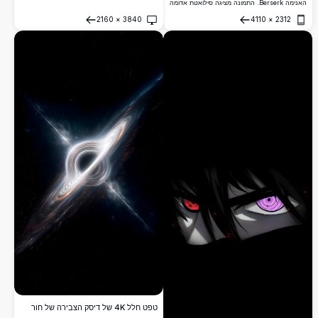
האנימה Berserk. התמונה מציגה סילואטת אדומה
נועזת של גוטס האוחז בחרבו האייקונית
2160
×
3840
4110
×
2312
Dragonslayer על רקע כהה, ומקפלת את תמצית
פתח
פתח
הנושא הפנטזיה האפלה של הסדרה.
טפט חלל 4K של דיסק הצבירה של חור