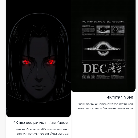
טפט חור שחור 4K
טפט מדהים ברזולוציה גבוהה 4K של חור שחור
המציג הדמיות מדעיות של עדשה כבידתית ועיוות
מרחב-זמן. עיצוב קוסמי מינימליסטי זה מציג
אפקטים של דעיכה אוניברסלית וסינגולריות, מושלם
עבור חובבי אסטרונומיה המחפשים רקע שולחני
איטאצ'י אוצ'יהה שארינגן טפט כהה 4K
אלגנטי ומעורר מחשבה שלוכד את הטבע המסתורי
טפט כהה מדהים ב-4K של איטאצ'י אוצ'יהה
של תופעות החלל העמוק.
מנארוטו, הכולל את עיני השארינגן האדומות
הזוהרות האיקוניות שלו על רקע שחור עמוק. מושלם