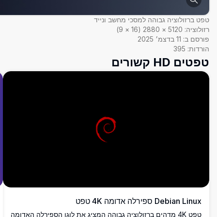
טפט ברזולוציה גבוהה למסכי מחשב ונייד
רזולוציה:
5120
×
2880
(
16
×
9
)
פורסם ב:
11 בדצמ׳ 2025
הורדות:
395
טפטים HD קשורים
Debian Linux ספירלה אדומה 4K טפט
טפט 4K מדהים ברזולוציה גבוהה המציג את לוגו הספירלה האדומה