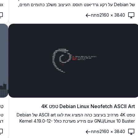
של Debian על רקע גרדיאנט תוסס. העיצוב משלב כתומים חמים,
ורודים בוהקים וסגולים עמוקים, יוצר רקע שולחן עבודה מודרני
של
3840
×
2160
פתח
ומושך עין המושלם לחובבי Linux ומשתמשי Debian.
Debian Linux Neofetch ASCII Art טפט 4K
טפט 4K מינימליסטי 
טפט 4K מרהיב בעיצוב כהה המציג את לוגו ASCII art של Debian
GNU/Linux 10 Buster עם מידע מערכת כולל Kernel 4.19.0-12-
דב
686-pae ו-Bash 5.0.3, מושלם לחובבי לינוקס.
מו
3840
×
2160
פתח