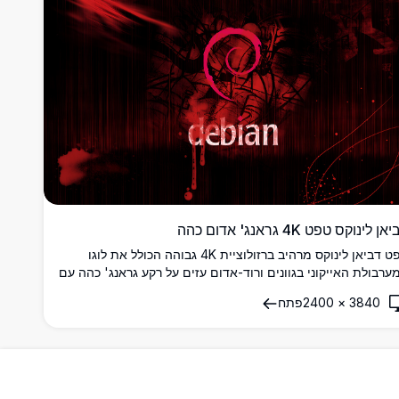
ן לינוקס טפט 4K גראנג' אדום כהה
טפט דביאן לינוקס מרהיב ברזולוציית 4K גבוהה הכולל את לוגו
ערבולת האייקוני בגוונים ורוד-אדום עזים על רקע גראנג' כהה עם
קטי טפטוף צבע ואלמנטים אבסטרקטיים דינמיים.
3840
×
2400
פתח