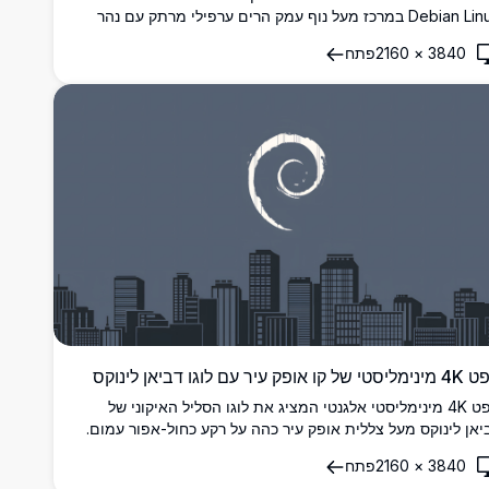
Debian Linux במרכז מעל נוף עמק הרים ערפילי מרתק עם נהר
יו המתפתל בין פסגות מוצלות דרמטיות.
3840
×
2160
פתח
של קו אופק עיר עם לוגו דביאן לינוקס
טפט 4K מינימליסטי אלגנטי המציג את לוגו הסליל האיקוני של
יאן לינוקס מעל צללית אופק עיר כהה על רקע כחול-אפור עמום.
שלם לחובבי לינוקס ומפתחים.
3840
×
2160
פתח