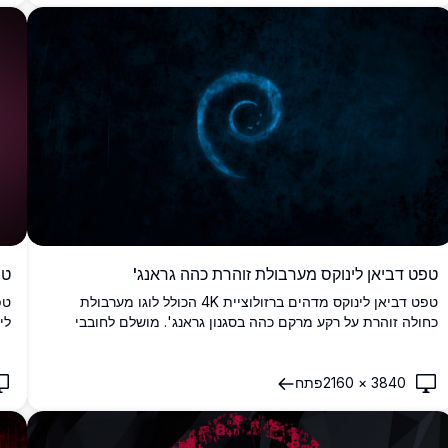
טפט דביאן לינוקס מערבולת זוהרת כהה גראנג'
טפט 4K מינימ
טפט דביאן לינוקס מדהים ברזולוציית 4K הכולל לוגו מערבולת
כחולה זוהרת על רקע מרקם כהה בסגנון גראנג'. מושלם לחובבי
לי
לינוקס ואוהבי התאמה אישית של שולחן העבודה.
לח
3840
×
2160
פתח