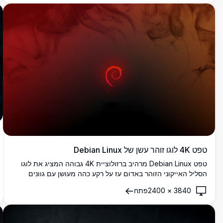
טפט 4K לוגו זוהר עשן של Debian Linux
טפט Debian Linux מרהיב ברזולוציית 4K גבוהה המציג את לוגו
הסליל האייקוני הזוהר באדום עז על רקע כהה מעושן עם גוונים
חמים של אדום וכתום.
3840
×
2400
פתח