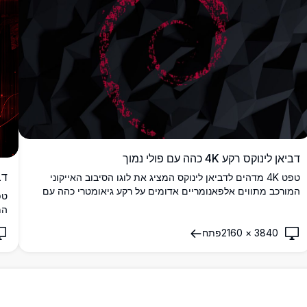
דביאן לינוקס רקע 4K כהה עם פולי נמוך
דביא
טפט 4K מדהים לדביאן לינוקס המציג את לוגו הסיבוב האייקוני
המורכב מתווים אלפאנומריים אדומים על רקע גיאומטרי כהה עם
פולי נמוך. מושלם למפתחים וחובבי לינוקס.
המ
אפ
3840
×
2160
פתח