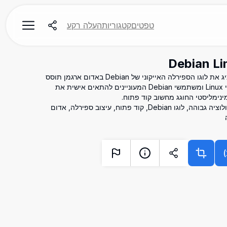
טפטים
קטגוריות
העלה רקע
טפט 4K מדהים ברזולוציה גבוהה המציג את לוגו הספירלה האייקוני של Debian באדום ארגמן תוסס
על רקע כחול נייבי עמוק. מושלם לחובבי Linux ומשתמשי Debian המעוניינים להתאים אישית את
ינימליסטי החוגג מחשוב קוד פתוח.
טפט Debian, רקע Linux, טפט 4K, רזולוציה גבוהה, לוגו Debian, קוד פתוח, עיצוב ספירלה, אדום
)