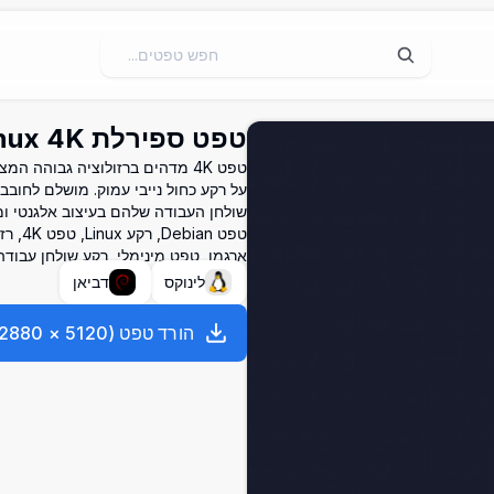
טפט ספירלת Debian Linux 4K
שולחן העבודה שלהם בעיצוב אלגנטי ומ
ארגמן, טפט מינימלי, רקע שולחן עבודה
לינוקס
דביאן
הורד טפט
(
5120
×
2880