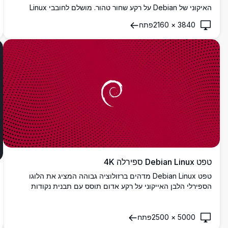
האיקוני של Debian על רקע שחור טהור. מושלם לחובבי Linux
ומשתמשי Debian המחפשים רקע שולחן עבודה מינימליסטי
3840
×
2160
פתח
ואלגנטי המציג את המיתוג הקלאסי של מערכת ההפעלה בקוד
פתוח באיכות חדה ובהירות סופר גבוהה.
טפט Debian Linux ספירלה 4K
טפט Debian Linux מדהים ברזולוציה גבוהה המציג את הלוגו
הספירלי הלבן האייקוני על רקע אדום תוסס עם תבנית נקודות
הפטון. מושלם לחובבי Debian ומשתמשי Linux המחפשים רקע
שולחן עבודה מודרני ומושך עין החוגג מחשוב קוד פתוח.
5000
×
2500
פתח