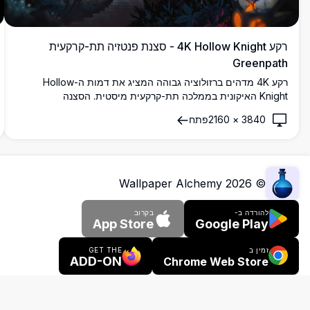
רקע 4K Hollow Knight - סצנת פנטזיה תת-קרקעית
Greenpath
רקע 4K מדהים ברזולוציה גבוהה המציג את דמות ה-Hollow
Knight האיקונית בממלכה תת-קרקעית מיסטית. הסצנה
האטמוספרית מציגה ארכיטקטורת אבן עתיקה, זוהר ירוק זוהר,
3840
×
2160
פתח
הריסות מסתוריות ואפקטי תאורה אתריים. מושלם עבור חובבי
משחקי אינדי ואסתטיקת פנטזיה אפלה, רקע שולחן העבודה
האיכותי הזה לוכד את היופי הרדוף של עומקי Hallownest.
Wallpaper Alchemy
2026
©
להורדה ב-
בקרוב
App Store
Google Play
זמין ב
GET THE
ADD-ON
Chrome Web Store
הרחבות דפדפן
פרסום
כלים
עלינו
צור קשר
שאלות נפוצות
מדיניות זכויות יוצרים
תנאי שימוש
מדיניות פרטיות