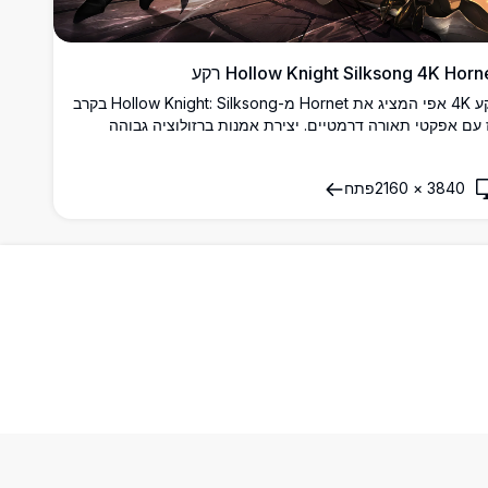
Hollow Knight Silksong 4K Horn רקע
רקע 4K אפי המציג את Hornet מ-Hollow Knight: Silksong בקרב
 עם אפקטי תאורה דרמטיים. יצירת אמנות ברזולוציה גבוהה
ראה את הגיבורה הזריזה מפעילה יכולות מחט ומשי נגד רקעים
מוספריים זהובים, מושלם לתצוגות שולחן עבודה גיימינג.
3840
×
2160
פתח