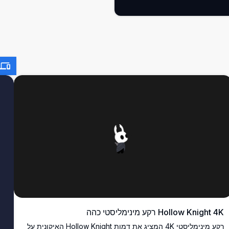
Hollow Knight 4K רקע מינימליסטי כהה
רקע מינימליסטי 4K המציג את דמות Hollow Knight האיקונית על