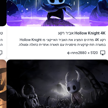
Hollow Knight 4K אביר רקע
טפט lksong
רקע 4K מדהים המציג את האביר האייקוני מ-Hollow Knight
במערה תת-קרקעית מיסטית עם תאורה אתרית כחולה וסגולה.
יצירת אמנות ברזולוציה גבוהה המציגה את הגיבור השקט עם נשק
מב
5120
×
2880
פתח
מסמר בסביבת מערה אטמוספרית, מושלם לתצוגות שולחן עבודה.
הה