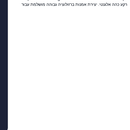
רקע כהה אלגנטי. יצירת אמנות ברזולוציה גבוהה מושלמת עבור
מעריצי המשחק האינדי האהוב, מציעה משיכה אסתטית נקייה עבור
תצוגות שולחן עבודה ונייד.