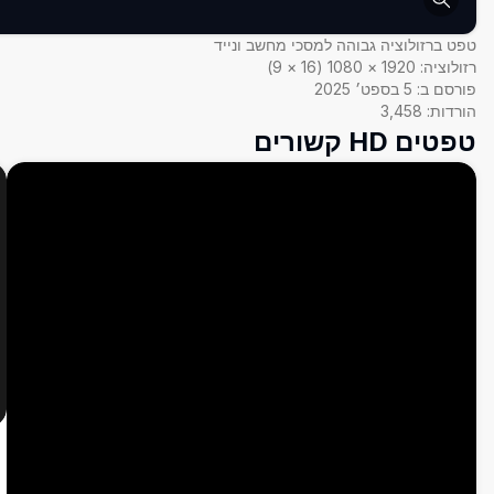
טפט ברזולוציה גבוהה למסכי מחשב ונייד
רזולוציה:
1920
×
1080
(
16
×
9
)
פורסם ב:
5 בספט׳ 2025
הורדות:
3,458
טפטים HD קשורים