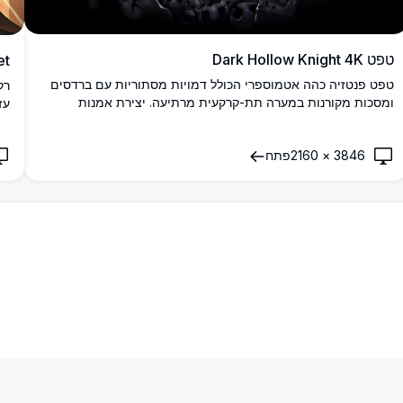
טפט Dark Hollow Knight 4K
et
טפט פנטזיה כהה אטמוספרי הכולל דמויות מסתוריות עם ברדסים
ומסכות מקורנות במערה תת-קרקעית מרתיעה. יצירת אמנות
עז
ברזולוציה גבוהה המציגה תאורה דרמטית ואסתטיקה גותית
המ
מושלמת ליצירת אווירה סוחפת ועל-טבעית על כל מסך.
אט
3846
×
2160
פתח