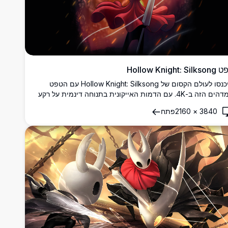
Hollow Knight: Si
היכנסו לעולם הקסום של Hollow Knight: Silksong עם הטפט
המדהים הזה ב-4K. עם הדמות האייקונית בתנוחה דינמית על רקע
ריק ולוהט, התמונה הזו ברזולוציה גבוהה תופסת את מהות
3840
×
2160
פתח
רפתקה והמסתורין של המשחק.