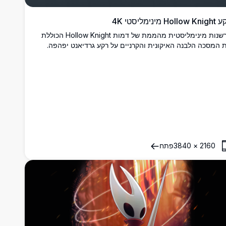
Hollo מינימליסטי 4K
פרשנות מינימליסטית מהממת של דמות Hollow Knight הכוללת
 המסכה הלבנה האיקונית והקרניים על רקע גרדיאנט יפהפה.
ביר מחזיק חרב מסמר עם פרטי גלימה זורמים, מעובד באיכות
2160
×
3840
פתח