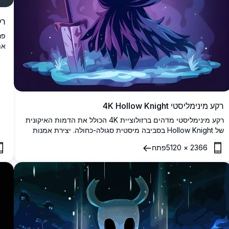
רקע w Knight
את
הא
4K ברזולוציה גבוהה עם אלמנטי עיצוב נקיים ופשוטים.
רקע מינימליסטי 4K Hollow Knight
רקע מינימליסטי מדהים ברזולוציית 4K הכולל את הדמות האיקונית
של Hollow Knight בסביבה מיסטית סגולה-כחולה. יצירת אמנות
ברזולוציה גבוהה המציגה את האביר עם פרפרים אתריים וחרב
2366
×
5120
פתח
בסצינה חלומית ואטמוספרית המושלמת לכל מסך.