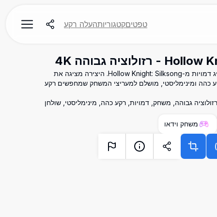
טפטים
קטגוריות
העלה רקע
טפט מרהיב ברזולוציה גבוהה 4K המציג דמויות מ-Hollow Knight: Silksong. היצירה מציגה את
רקע כהה ומינימליסטי, מושלם למעריצי המשחק שמחפשים רקע
Hollow Knight, Silks, טפט, 4K, רזולוציה גבוהה, משחק, דמויות, רקע כהה, מינימליסטי, שולחן
משחק וידאו
)