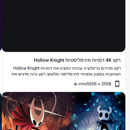
רקע 4K דמויות מינימליסטיות Hollow Knight
רקע מדהים ברזולוציה גבוהה המציג את דמויות Hollow Knight
האהובות בסגנון אמנותי מינימליסטי מלוטש. רקע כהה מדגיש את
היצורים האיקוניים עם המסכות הלבנות עם הטעמים הסגולים
2568
×
5556
פתח
והכחולים העדינים, יוצר אסתטיקת גיימינג אלגנטית מושלמת לכל
תצוגה.