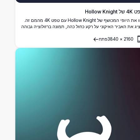
ל Hollow Knight
חוו את היופי המכושף של Hollow Knight עם טפט 4K מהמם זה.
יג את האביר האיקוני על רקע כחול כהה, תמונה ברזולוציה גבוהה
 לוכדת את מהות העולם האטמוספרי של המשחק, מושלם
2160
×
3840
פתח
עריצים וגיימרים כאחד.