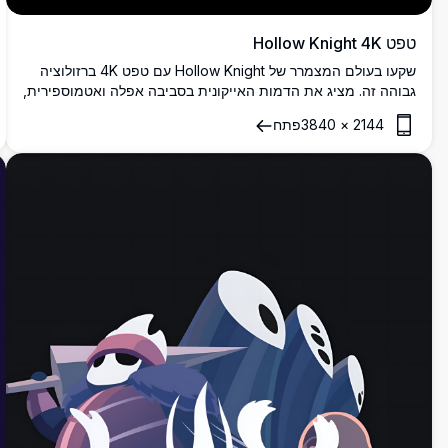
טפט Hollow Knight 4K
שקעו בעולם המצמרר של Hollow Knight עם טפט 4K ברזולוציה
גבוהה זה. מציג את הדמות האייקונית בסביבה אפלה ואטמוספירית,
טפט זה לוכד את היופי המרטיט והמסתורין של המשחק. מושלם
2144
×
3840
פתח
למעריצים שמחפשים להביא נגיעה של Hallownest למסכים שלהם.