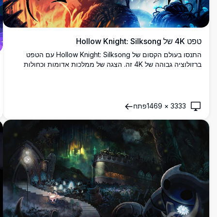
טפט 4K של Hollow Knight: Silksong
התנסו בעולם הקסום של Hollow Knight: Silksong עם הטפט
ברזולוציה גבוהה של 4K זה. הצגה של ממלכות אדומות וכחולות
תוססות, יצירת אמנות זו לכדת את מהותה של אווירת המשחק,
מציגה את הדמויות האייקוניות במלואן, מושלמות למעריצים
ומשחקים כאחד.
3333
×
1469
פתח