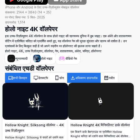
iPhone और Android के लिए उच्च-रिज़ॉल्यूशन मोबाइल वॉलपेपर
संकल्पना:
2144
×
3840
(
14
×
25
)
पर पोस्ट किया गया:
5 सित॰ 2025
डाउनलोड:
1,514
होलो नाइट 4K वॉलपेपर
इस उच्च-रिज़ॉल्यूशन 4K वॉलपेपर के साथ होलो नाइट की रहस्यमय दुनिया में डूब जाइए। एक अंधेरे और वातावरणमय
सेटिंग में प्रतिष्ठित चरित्र को प्रदर्शित करते हुए, यह वॉलपेपर गेम की भुतहा सुंदरता और रहस्य को दर्शाता है। उन
प्रशंसकों के लिए बिल्कुल सही है जो अपने स्क्रीन पर हॉलोनस्ट की झलक लाना चाहते हैं।
होलो नाइट, 4K, उच्च रिज़ॉल्यूशन, वॉलपेपर, गेम, वातावरणमय, अंधेरा, चरित्र, हॉलोनस्ट
न्यूनतमवादी
हॉलो नाइट
वीडियो गेम
संबंधित एचडी वॉलपेपर
सभी डिवाइस
डेस्कटॉप
फोन
अधिकतम डाउनलोड
नवीन
Hollow Knight: Silksong वॉलपेपर - 4K
Hollow Knight 4K मिनिमलिस्ट डार्क वॉलपेपर
उच्च रिज़ॉल्यूशन
एक चिकने डार्क बैकग्राउंड पर प्रतिष्ठित Hollow
Knight चरित्र को दर्शाने वाला मिनिमलिस्ट 4K वॉलपेपर।
Hollow Knight: Silksong से पात्रों को दर्शाने वाला