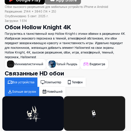
Обои высокого разрешения для мобильных устройств iPhone и Android
Разрешение:
2144
×
3840
(
14
×
25
)
Опубликовано:
5 сент. 2025 г.
Загрузки:
1 514
Обои Hollow Knight 4K
Погрузитесь в таинственный мир Hollow Knight с этими обоями в разрешении 4K.
Изображая знакового персонажа в темной, атмосферной обстановке, эти обои
передают завораживающую красоту и таинственность игры. Идеально подходит
для поклонников, желающих добавить элемент Hallownest на свои экраны.
Hollow Knight, 4K, высокое разрешение, обои, игра, атмосферный, темный,
персонаж, Hallownest
Минималистичный
Полый Рыцарь
Видеоигра
Связанные HD обои
Все устройства
Компьютер
Телефон
Больше загрузок
Новейший