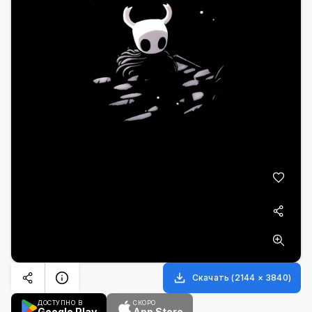
Скачать
(
2144
×
3840
)
ДОСТУПНО В
СКОРО
Google Play
App Store