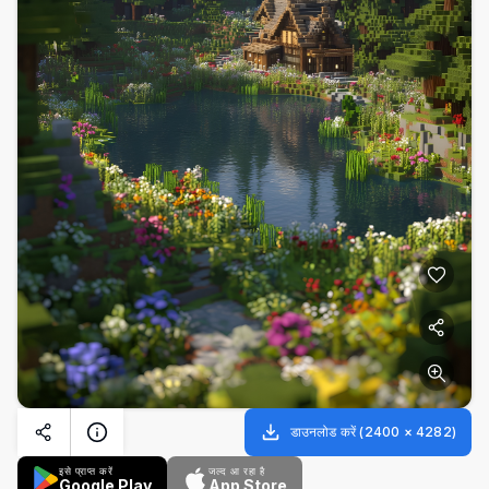
डाउनलोड करें
(
2400
×
4282
)
इसे प्राप्त करें
जल्द आ रहा है
Google Play
App Store