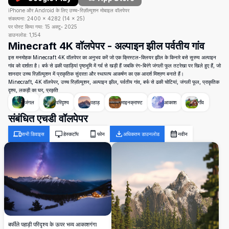
iPhone और Android के लिए उच्च-रिज़ॉल्यूशन मोबाइल वॉलपेपर
संकल्पना:
2400
×
4282
(
14
×
25
)
पर पोस्ट किया गया:
15 अक्टू॰ 2025
डाउनलोड:
1,154
Minecraft 4K वॉलपेपर - अल्पाइन झील पर्वतीय गांव
इस मनमोहक Minecraft 4K वॉलपेपर का अनुभव करें जो एक क्रिस्टल-क्लियर झील के किनारे बसे सुरम्य अल्पाइन
गांव को दर्शाता है। बर्फ से ढकी पहाड़ियां पृष्ठभूमि में गर्व से खड़ी हैं जबकि रंग-बिरंगे जंगली फूल तटरेखा पर खिले हुए हैं, जो
शानदार उच्च रिज़ॉल्यूशन में प्राकृतिक सुंदरता और स्थापत्य आकर्षण का एक आदर्श मिश्रण बनाते हैं।
Minecraft, 4K वॉलपेपर, उच्च रिज़ॉल्यूशन, अल्पाइन झील, पर्वतीय गांव, बर्फ से ढकी चोटियां, जंगली फूल, प्राकृतिक
दृश्य, लकड़ी का घर, प्रकृति
जंगल
परिदृश्य
पहाड़
माइनक्राफ्ट
आकाश
गाँव
संबंधित एचडी वॉलपेपर
सभी डिवाइस
डेस्कटॉप
फोन
अधिकतम डाउनलोड
नवीन
बर्फीले पहाड़ी परिदृश्य के ऊपर भव्य आकाशगंगा