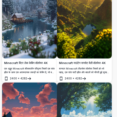
Minecraft विंटर लेक केबिन वॉलपेपर 4K
Minecraft माउंटेन सनसेट वैली वॉलपेपर 4K
एक अद्भुत Minecraft शीतकालीन परिदृश्य जिसमें एक शांत
शानदार Minecraft लैंडस्केप वॉलपेपर जिसमें हरे-भरे
झील के ऊपर एक आरामदायक लकड़ी का केबिन है, जो बर्फ
पहाड़, एक शांत घाटी झील और बादलों को चीरती हुई सुनहरी
से ढके देवदार के पेड़ों और शानदार पहाड़ों से घिरा हुआ है, जो
सूर्यास्त की किरणें हैं। यथार्थवादी शेडर्स के साथ उच्च-
2400
×
4282
2400
×
4282
4K रिज़ॉल्यूशन में प्रस्तुत किया गया है।
रिज़ॉल्यूशन रेंडर जो अद्भुत ब्लॉकी भूभाग को प्रदर्शित करता
खोलें
खोलें
है।