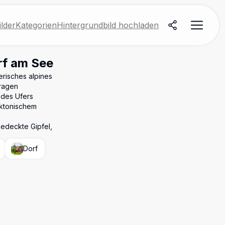
lder
Kategorien
Hintergrundbild hochladen
rf am See
risches alpines
 ragen
 des Ufers
ektonischem
bedeckte Gipfel,
Dorf