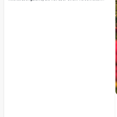
Gebirge leuchtet. Die Szene zeigt schneebedeckte Gipfel
und einen ruhigen See, der den sternenklaren Himmel
widerspiegelt. Diese beeindruckende Winterwildnis unter
einer sternenklaren Nacht ist perfekt für Naturliebhaber,
Sternenbeobachter und diejenigen, die die Schönheit
unberührter Landschaften suchen.