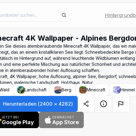
Hintergrundbi
ecraft 4K Wallpaper - Alpines Bergdo
en Sie dieses atemberaubende Minecraft 4K Wallpaper, das ein male
zeigt, das an einem kristallklaren See liegt. Schneebedeckte Berge
tätisch im Hintergrund auf, während leuchtende Wildblumen entlang
n und eine perfekte Mischung aus natürlicher Schönheit und archit
e in atemberaubender hoher Auflösung schaffen.
raft, 4K Wallpaper, hohe Auflösung, alpiner See, Bergdorf, schnee
lumen, malerische Landschaft, Holzhaus, Natur
Wald
Landschaft
Berg
Minecraft
Himmel
Herunterladen
(
2400
×
4282
)
JETZT BEI
DEMNÄCHST
Google Play
App Store