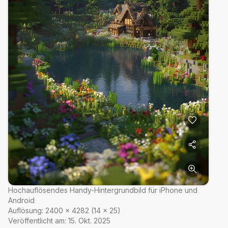
Hochauflösendes Handy-Hintergrundbild für iPhone und
Android
Auflösung:
2400
×
4282
(
14
×
25
)
Veröffentlicht am:
15. Okt. 2025