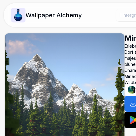
Wallpaper Alchemy
Min
Erleb
Dorf 
majes
blühe
Charm
Minec
Wildb