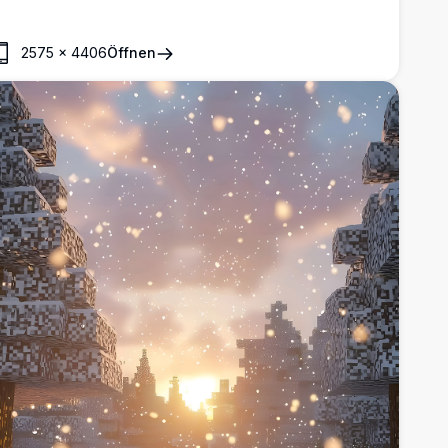
mrahmt von hoch aufragenden Bäumen und einer
trahlenden Sonne, die goldene Strahlen wirft. Eine
ölzerne Bank lädt zur friedlichen Kontemplation ein und
2575
×
4406
Öffnen
ereint lebendige Farben und detaillierte Kunstfertigkeit.
erfekt, um Ihren Desktop- oder Mobilbildschirm mit seinen
temberaubenden, hochwertigen visuellen Eindrücken zu
ereichern.