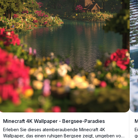
Minecraft 4K Wallpaper - Bergsee-Paradies
M
Erleben Sie dieses atemberaubende Minecraft 4K
E
Wallpaper, das einen ruhigen Bergsee zeigt, umgeben von
g