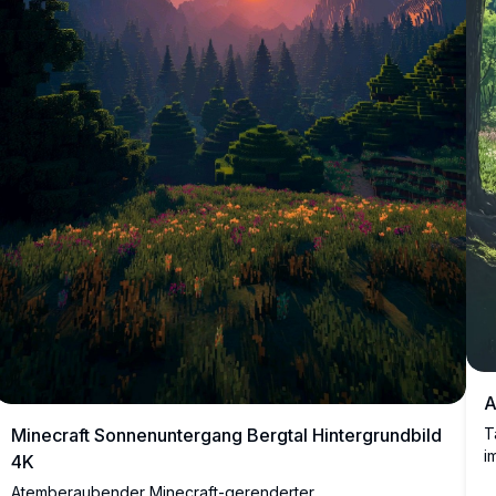
A
Minecraft Sonnenuntergang Bergtal Hintergrundbild
T
i
4K
S
Atemberaubender Minecraft-gerenderter