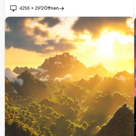
4256
×
2912
Öffnen