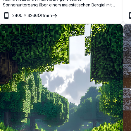
u
Sonnenuntergang über einem majestätischen Bergtal mit
s
üppigen Kiefernwäldern, blühenden Wildblumenwiesen
h
2400
×
4266
Öffnen
und dramatisch rosa-orangenem Himmel. Eine
v
beeindruckende hochauflösende Pixel-Art-Landschaft,
P
perfekt als Desktop- und Mobil-Hintergrundbild.
a
b