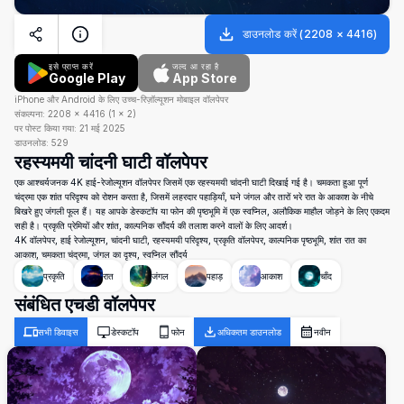
डाउनलोड करें
(
2208
×
4416
)
इसे प्राप्त करें
जल्द आ रहा है
Google Play
App Store
iPhone और Android के लिए उच्च-रिज़ॉल्यूशन मोबाइल वॉलपेपर
संकल्पना:
2208
×
4416
(
1
×
2
)
पर पोस्ट किया गया:
21 मई 2025
डाउनलोड:
529
रहस्यमयी चांदनी घाटी वॉलपेपर
एक आश्चर्यजनक 4K हाई-रेजोल्यूशन वॉलपेपर जिसमें एक रहस्यमयी चांदनी घाटी दिखाई गई है। चमकता हुआ पूर्ण
चंद्रमा एक शांत परिदृश्य को रोशन करता है, जिसमें लहरदार पहाड़ियाँ, घने जंगल और तारों भरे रात के आकाश के नीचे
बिखरे हुए जंगली फूल हैं। यह आपके डेस्कटॉप या फोन की पृष्ठभूमि में एक स्वप्निल, अलौकिक माहौल जोड़ने के लिए एकदम
सही है। प्रकृति प्रेमियों और शांत, काल्पनिक सौंदर्य की तलाश करने वालों के लिए आदर्श।
4K वॉलपेपर, हाई रेजोल्यूशन, चांदनी घाटी, रहस्यमयी परिदृश्य, प्रकृति वॉलपेपर, काल्पनिक पृष्ठभूमि, शांत रात का
आकाश, चमकता चंद्रमा, जंगल का दृश्य, स्वप्निल सौंदर्य
प्रकृति
रात
जंगल
पहाड़
आकाश
चाँद
संबंधित एचडी वॉलपेपर
सभी डिवाइस
डेस्कटॉप
फोन
अधिकतम डाउनलोड
नवीन