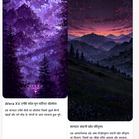
Afera XV एनीमे पर्पल मून फॉरेस्ट वॉलपेपर
एक शानदार एनीमे-शैली का वॉलपेपर जिसमें धुंधले बैंगनी
पहाड़ों और घने चीड़ के जंगलों के ऊपर चमकता हुआ पूर्ण
चंद्रमा दिखाया गया है। नाटकीय बैंगनी बादल और तारों भरा
आकाश अति-उच्च रिज़ॉल्यूशन में एक अलौकिक और रहस्यमय
शानदार चांदनी पर्वत परिदृश्य
वातावरण बनाते हैं।
एक आश्चर्यजनक 4K उच्च-रिज़ॉल्यूशन चांदनी पर्वत परिदृश्य
का चित्रण, जिसमें एक जीवंत रात्रि आकाश और चमकता