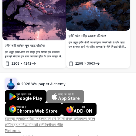
एनीमे पर्वत रात्रि आकाश वॉलपेपर
एक अद्भुत एनीमे-शैली का परिदृश्य जिसमें बर्फ से ढके पहाड़
एनीमे चेरी ब्लॉसम मून नाइट वॉलपेपर
एक शानदार तारों भरे रात्रि आकाश के नीचे दिखाई देते हैं।
एक शांत नदी चमकती रोशनी और आकाशगंगा को प्रतिबिंबित
एक अद्भुत एनीमे-शैली का रात्रि दृश्य जिसमें एक चमकता
करती है, जो घने देवदार के जंगलों और जीवंत ब्रह्मांडीय
हुआ पूर्ण चंद्रमा एक शांत परावर्तक झील के ऊपर नाजुक चेरी
बादलों से घिरी हुई है।
ब्लॉसम शाखाओं को रोशन करता है। गहरे बैंगनी आकाश और
2208
×
4242
2208
×
3903
मुलायम गुलाबी रंगों का संगम शानदार 4K विवरण में प्रस्तुत
खोलें
खोलें
है।
©
2026
Wallpaper Alchemy
इसे प्राप्त करें
जल्द आ रहा है
Google Play
App Store
उपलब्ध है
GET THE
Chrome Web Store
ADD-ON
ब्राउज़र एक्सटेंशन
विज्ञापन
टूल्स
हमारे बारे में
हमसे संपर्क करें
सामान्य प्रश्न
कॉपीराइट नीति
उपयोग की शर्तें
गोपनीयता नीति
Pinterest