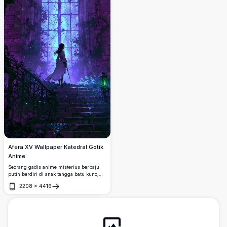
Afera XV Wallpaper Katedral Gotik
Anime
Seorang gadis anime misterius berbaju
putih berdiri di anak tangga batu kuno,
menatap jendela katedral gotik yang
2208
×
4416
megah dan dibelit tanaman merambat
Buka
gelap, diselimuti cahaya magis ungu dan
biru yang ethereal.