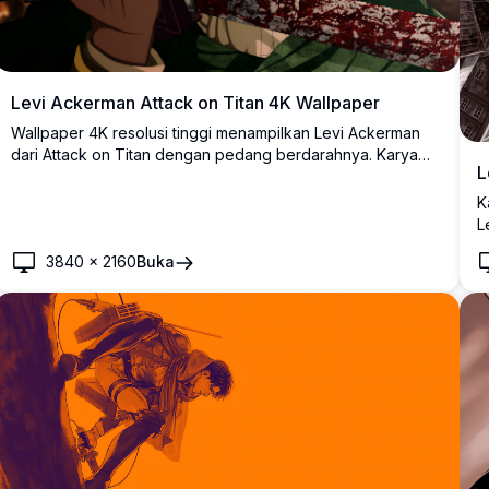
Levi Ackerman Attack on Titan 4K Wallpaper
Wallpaper 4K resolusi tinggi menampilkan Levi Ackerman
dari Attack on Titan dengan pedang berdarahnya. Karya
L
seni anime yang menakjubkan menampilkan kapten Survey
Corps dalam adegan pertempuran dramatis dengan
K
pencahayaan intens dan efek latar belakang atmosferik
L
yang sempurna untuk tampilan desktop.
p
3840
×
2160
Buka
d
i
d