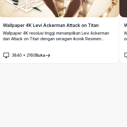
Wallpaper 4K Levi Ackerman Attack on Titan
W
Wallpaper 4K resolusi tinggi menampilkan Levi Ackerman
W
dari Attack on Titan dengan seragam ikonik Resimen
o
Pengintai, menggenggam dua bilah pedang dengan
r
lambang Wings of Freedom di latar belakang.
d
3840
×
2160
Buka