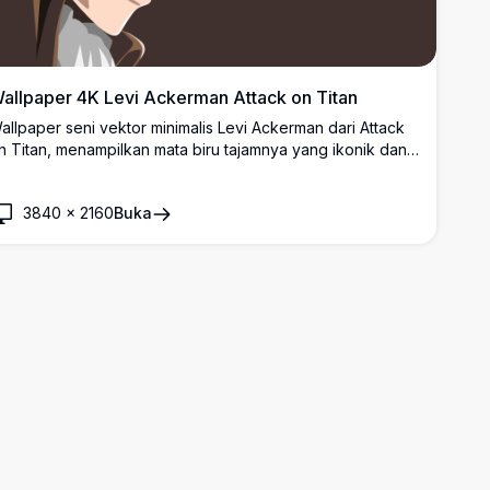
allpaper 4K Levi Ackerman Attack on Titan
allpaper seni vektor minimalis Levi Ackerman dari Attack
n Titan, menampilkan mata biru tajamnya yang ikonik dan
ambut gelap dalam pose profil samping yang dramatis
engan latar belakang coklat tua.
3840
×
2160
Buka