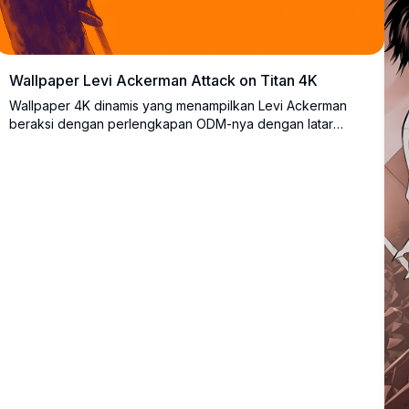
Wallpaper Levi Ackerman Attack on Titan 4K
Wallpaper 4K dinamis yang menampilkan Levi Ackerman
beraksi dengan perlengkapan ODM-nya dengan latar
belakang gradien oranye dan ungu yang mencolok.
Background desktop resolusi tinggi yang sempurna
menangkap intensitas dan keterampilan prajurit terkuat
umat manusia dari Attack on Titan.