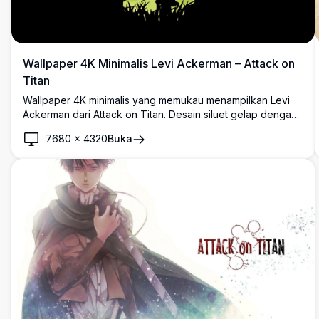
Wallpaper 4K Minimalis Levi Ackerman – Attack on
Titan
Wallpaper 4K minimalis yang memukau menampilkan Levi
Ackerman dari Attack on Titan. Desain siluet gelap dengan
nuansa hijau menampilkan Levi memegang pedang,
7680
×
4320
Buka
dikelilingi pemandangan indah dalam bentuk profil
ikoniknya.