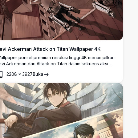
evi Ackerman Attack on Titan Wallpaper 4K
allpaper ponsel premium resolusi tinggi 4K menampilkan
evi Ackerman dari Attack on Titan dalam sekuens aksi
inamis dengan peralatan ODM. Karya seni menakjubkan
2208
×
3927
Buka
engan tone sepia yang menampilkan tentara terkuat umat
anusia dengan pedang khas dan peralatan manuver 3D
ntuk layar mobile.