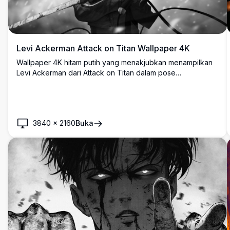
Levi Ackerman Attack on Titan Wallpaper 4K
Wallpaper 4K hitam putih yang menakjubkan menampilkan
Levi Ackerman dari Attack on Titan dalam pose
pertarungan dramatis. Karya seni anime resolusi tinggi yang
menunjukkan kapten Survey Corps dengan perlengkapan
ODM ikoniknya dan ekspresi tekad melawan latar belakang
badai.
3840
×
2160
Buka