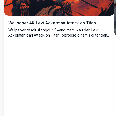
Wallpaper 4K Levi Ackerman Attack on Titan
Wallpaper resolusi tinggi 4K yang memukau dari Levi
Ackerman dari Attack on Titan, berpose dinamis di tengah
pertempuran dengan dua bilah pedang di bawah langit
merah dramatis, mengenakan jubah Survey Corps dan
perlengkapan ODM yang ikonik.