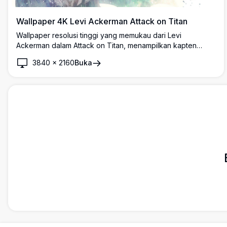
Wallpaper 4K Levi Ackerman Attack on Titan
Wallpaper resolusi tinggi yang memukau dari Levi
Ackerman dalam Attack on Titan, menampilkan kapten
ikonik Corps Survei dengan jubah khasnya, menggenggam
3840
×
2160
Buka
pedang dengan ekspresi tegas dan stoik di hadapan latar
belakang yang bercahaya.