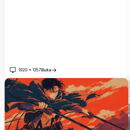
1920
×
1357
Buka