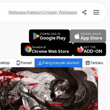
Wallpaper
Kategori
Unggah Wallpaper
DOWNLOAD DI
SEGERA HADIR
Google Play
App Store
Tersedia di
GET THE
ADD-ON
Chrome Web Store
sktop
Ponsel
Paling banyak diunduh
Terbaru