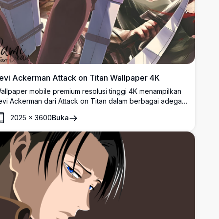
evi Ackerman Attack on Titan Wallpaper 4K
allpaper mobile premium resolusi tinggi 4K menampilkan
evi Ackerman dari Attack on Titan dalam berbagai adegan
inamis. Karya seni gaya kolase yang menampilkan prajurit
2025
×
3600
Buka
erkuat umat manusia dengan perlengkapan ODM dan
edang khasnya dalam berbagai pose aksi untuk layar
onsel.