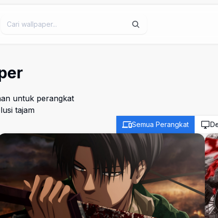
per
man untuk perangkat
usi tajam
Semua Perangkat
De