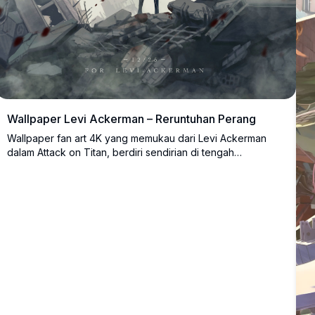
Wallpaper Levi Ackerman – Reruntuhan Perang
Wallpaper fan art 4K yang memukau dari Levi Ackerman
dalam Attack on Titan, berdiri sendirian di tengah
reruntuhan kota yang hancur. Jubahnya berkibar ditiup
angin sementara kelopak bunga berlumuran darah
melayang di udara dalam suasana kelabu yang mencekam.