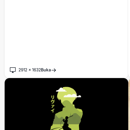
2912
×
1632
Buka