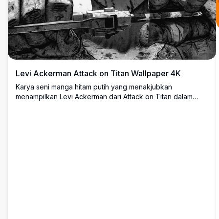
Levi Ackerman Attack on Titan Wallpaper 4K
Karya seni manga hitam putih yang menakjubkan
menampilkan Levi Ackerman dari Attack on Titan dalam
pose pertempuran yang intens. Ilustrasi yang sangat detail
ini menampilkan prajurit Pasukan Survei dengan pedang
perlengkapan ODM ikoniknya, menampilkan tekad yang
garang dengan mata bersinar dan fitur yang compang-
camping akibat pertempuran dalam wallpaper berkualitas
premium ini.