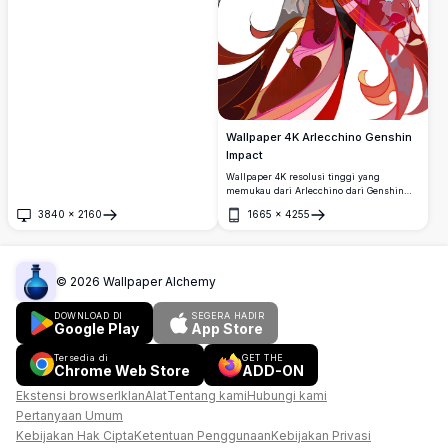
Wallpaper 4K Arlecchino Genshin
Impact
Wallpaper 4K resolusi tinggi yang
memukau dari Arlecchino dari Genshin
Impact, menampilkan rambut putihnya
3840
×
2160
1665
×
4255
yang ikonik, mata merah, dan jubah
Buka
Buka
mengalir yang dramatis dengan pola
menyerupai nyala api berwarna merah tua
dan merah muda yang cerah dengan latar
belakang gelap.
©
2026
Wallpaper Alchemy
DOWNLOAD DI
SEGERA HADIR
Google Play
App Store
Tersedia di
GET THE
Chrome Web Store
ADD-ON
Ekstensi browser
Iklan
Alat
Tentang kami
Hubungi kami
Pertanyaan Umum
Kebijakan Hak Cipta
Ketentuan Penggunaan
Kebijakan Privasi