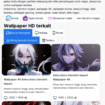
gelap mistis dengan partikel melayang dan efek pencahayaan pink magis, sempurna
untuk wallpaper desktop.
Arlecchino, Genshin Impact, wallpaper 4K, wallpaper anime, resolusi tinggi, latar
desktop, wallpaper gaming, rambut perak, mata merah, efek magis
Anime
Gadis Anime
Permainan Video
Genshin Impact
Wallpaper HD terkait
Semua Perangkat
Desktop
Ponsel
Paling banyak diunduh
Terbaru
Arlecchino Genshin Impact
Wallpaper 4K
Wallpaper 4K Arlecchino Genshin
Impact
Karya seni resolusi tinggi yang memukau
menampilkan Arlecchino dari Genshin
Artwork resolusi tinggi yang menakjubkan
Impact dengan mata bermarka X merah
menampilkan Arlecchino dari Genshin
yang mencolok dan rambut perak.
Impact dengan rambut perak yang
3035
×
1939
4190
×
2300
Wallpaper premium 4K ini menampilkan
mencolok dan mata merah menyala.
Buka
Buka
Harbinger misterius dengan detail elegan
Wallpaper premium 4K ini menampilkan
berlatar belakang berbintang, sempurna