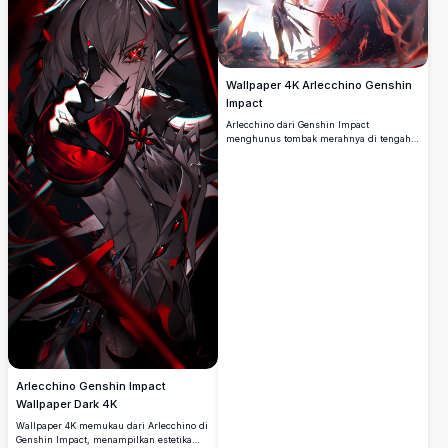
Wallpaper 4K Arlecchino Genshin
Impact
Arlecchino dari Genshin Impact
menghunus tombak merahnya di tengah
kobaran api dan energi gelap yang
berputar. Wallpaper fan art resolusi tinggi
4K yang memukau menampilkan Fatui
Harbinger dalam adegan pertempuran
dramatis yang berapi-api.
Arlecchino Genshin Impact
Wallpaper Dark 4K
Wallpaper 4K memukau dari Arlecchino di
Genshin Impact, menampilkan estetika