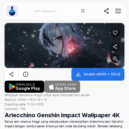
Wallpaper Alchemy
Unduh
(
4000
×
1503
)
DOWNLOAD DI
SEGERA HADIR
Google Play
App Store
Wallpaper beresolusi tinggi untuk layar komputer dan ponsel
Resolusi:
4000
×
1503
(
8
×
3
)
Diposting pada:
11 Okt 2025
Unduhan:
790
Arlecchino Genshin Impact Wallpaper 4K
Karya seni resolusi tinggi yang menakjubkan menampilkan Arlecchino dari Genshin
Impact dengan rambut perak khasnya dan mata bersilang merah. Berlatar belakang