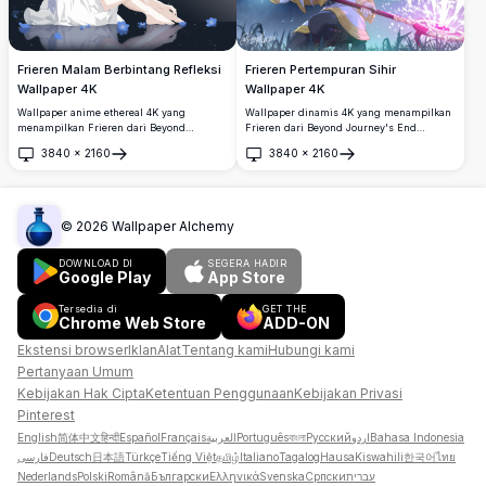
Frieren Malam Berbintang Refleksi
Frieren Pertempuran Sihir
Wallpaper 4K
Wallpaper 4K
Wallpaper anime ethereal 4K yang
Wallpaper dinamis 4K yang menampilkan
menampilkan Frieren dari Beyond
Frieren dari Beyond Journey's End
Journey's End dalam momen kontemplasi
melemparkan sihir kuat dengan tongkat
3840
×
2160
3840
×
2160
yang tenang. Penyihir elf yang dicintai ini
ikoniknya. Penyihir elf berambut putih
Buka
Buka
duduk dengan anggun di bawah langit
melepaskan energi sihir cemerlang
berbintang, dikelilingi bunga-bunga biru
melawan latar belakang mistis,
yang halus dengan pantulannya tercermin
menampilkan kehebatan sihirnya yang
di air yang tenang, menciptakan suasana
luar biasa dalam detail ultra-high
©
2026
Wallpaper Alchemy
damai dan mistis.
definition yang menakjubkan.
DOWNLOAD DI
SEGERA HADIR
Google Play
App Store
Tersedia di
GET THE
Chrome Web Store
ADD-ON
Ekstensi browser
Iklan
Alat
Tentang kami
Hubungi kami
Pertanyaan Umum
Kebijakan Hak Cipta
Ketentuan Penggunaan
Kebijakan Privasi
Pinterest
English
简体中文
हिन्दी
Español
Français
العربية
Português
বাংলা
Русский
اردو
Bahasa Indonesia
فارسی
Deutsch
日本語
Türkçe
Tiếng Việt
தமிழ்
Italiano
Tagalog
Hausa
Kiswahili
한국어
ไทย
Nederlands
Polski
Română
Български
Ελληνικά
Svenska
Српски
עברית