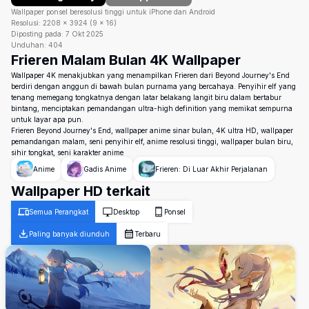
Wallpaper ponsel beresolusi tinggi untuk iPhone dan Android
Resolusi:
2208
×
3924
(
9
×
16
)
Diposting pada:
7 Okt 2025
Unduhan:
404
Frieren Malam Bulan 4K Wallpaper
Wallpaper 4K menakjubkan yang menampilkan Frieren dari Beyond Journey's End
berdiri dengan anggun di bawah bulan purnama yang bercahaya. Penyihir elf yang
tenang memegang tongkatnya dengan latar belakang langit biru dalam bertabur
bintang, menciptakan pemandangan ultra-high definition yang memikat sempurna
untuk layar apa pun.
Frieren Beyond Journey's End, wallpaper anime sinar bulan, 4K ultra HD, wallpaper
pemandangan malam, seni penyihir elf, anime resolusi tinggi, wallpaper bulan biru,
sihir tongkat, seni karakter anime
Anime
Gadis Anime
Frieren: Di Luar Akhir Perjalanan
Wallpaper HD terkait
Semua Perangkat
Desktop
Ponsel
Paling banyak diunduh
Terbaru