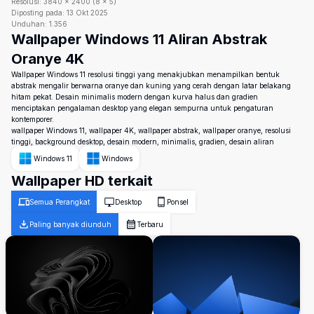
Resolusi:
3840
×
2400
(
8
×
5
)
Diposting pada:
13 Okt 2025
Unduhan:
1.356
Wallpaper Windows 11 Aliran Abstrak
Oranye 4K
Wallpaper Windows 11 resolusi tinggi yang menakjubkan menampilkan bentuk
abstrak mengalir berwarna oranye dan kuning yang cerah dengan latar belakang
hitam pekat. Desain minimalis modern dengan kurva halus dan gradien
menciptakan pengalaman desktop yang elegan sempurna untuk pengaturan
kontemporer.
wallpaper Windows 11, wallpaper 4K, wallpaper abstrak, wallpaper oranye, resolusi
tinggi, background desktop, desain modern, minimalis, gradien, desain aliran
Windows 11
Windows
Wallpaper HD terkait
Semua Perangkat
Desktop
Ponsel
Paling banyak diunduh
Terbaru