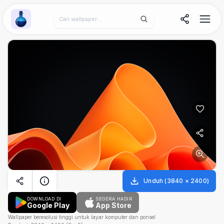
Wallpaper Alchemy
Unduh
(
3840
×
2400
)
DOWNLOAD DI
SEGERA HADIR
Google Play
App Store
Wallpaper beresolusi tinggi untuk layar komputer dan ponsel