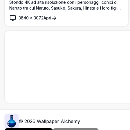
Sfondo 4K ad alta risoluzione con i personaggi iconici di
Naruto tra cui Naruto, Sasuke, Sakura, Hinata e i loro figli
Boruto e Sarada. Un commovente ritratto di gruppo che
3840
×
3072
Apri
mette in mostra la prossima generazione dei migliori shinobi
di Konoha.
©
2026
Wallpaper Alchemy