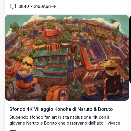
3840
×
2160
Apri
Sfondo 4K Villaggio Konoha di Naruto & Boruto
Stupendo sfondo fan art in alta risoluzione 4K con il
giovane Naruto e Boruto che osservano dall'alto il vivace
Villaggio della Foglia Nascosta (Konoha), con architettura