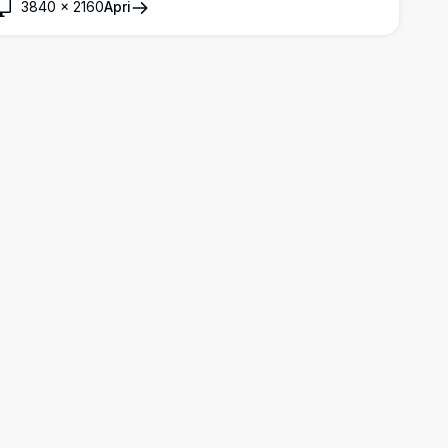
3840
×
2160
Apri