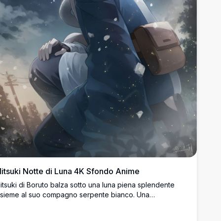
itsuki Notte di Luna 4K Sfondo Anime
itsuki di Boruto balza sotto una luna piena splendente
nsieme al suo compagno serpente bianco. Una
traordinaria opera d'arte digitale in 4K cattura i capelli
rgentati del ninja, la fascia di Konoha e la dinamica