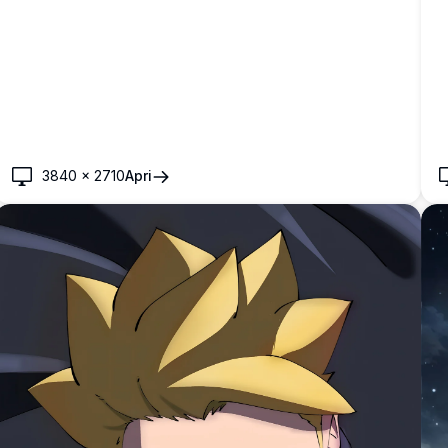
3840
×
2710
Apri