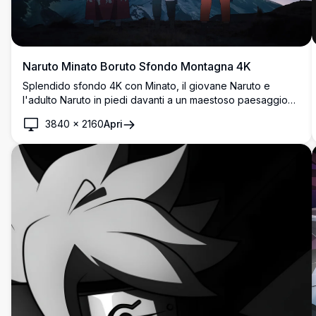
Naruto Minato Boruto Sfondo Montagna 4K
Splendido sfondo 4K con Minato, il giovane Naruto e
l'adulto Naruto in piedi davanti a un maestoso paesaggio
montano sotto un cielo stellato al crepuscolo. Un potente
3840
×
2160
Apri
tributo generazionale dall'universo anime di Naruto.