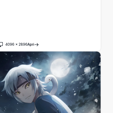
4096
×
2896
Apri