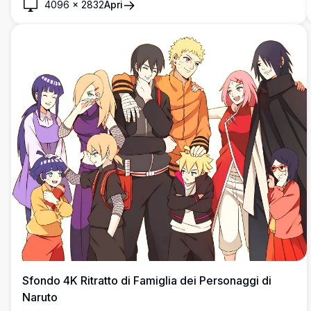
4096
×
2832
Apri
anime dettagliata, tetti colorati e rigogliosa vegetazione.
Sfondo 4K Ritratto di Famiglia dei Personaggi di
Naruto