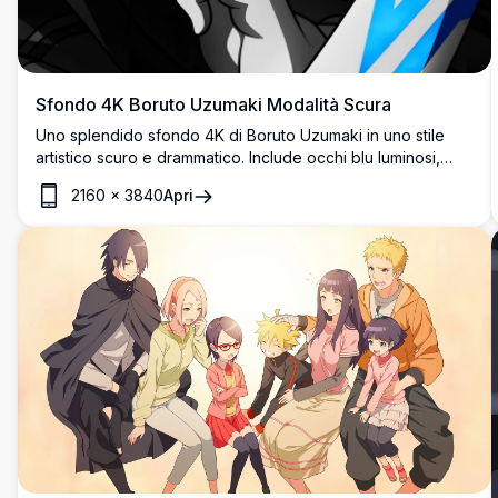
Sfondo 4K Boruto Uzumaki Modalità Scura
Uno splendido sfondo 4K di Boruto Uzumaki in uno stile
artistico scuro e drammatico. Include occhi blu luminosi,
segni del sigillo Karma, fascia da ninja e una spada bianca
2160
×
3840
Apri
— perfetto per i fan degli anime.