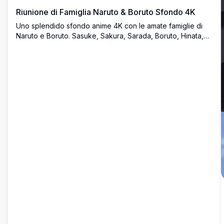
Riunione di Famiglia Naruto & Boruto Sfondo 4K
Uno splendido sfondo anime 4K con le amate famiglie di
Naruto e Boruto. Sasuke, Sakura, Sarada, Boruto, Hinata,
Naruto e Himawari sono ritratti in un caldo e informale
ritratto di famiglia con vivaci design dei personaggi.