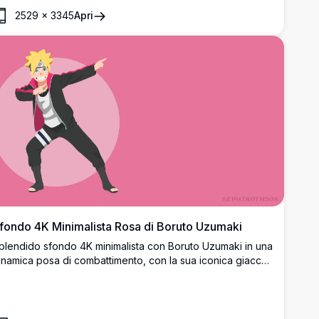
tmosfera di mezzanotte con detriti scintillanti.
2529
×
3345
Apri
fondo 4K Minimalista Rosa di Boruto Uzumaki
plendido sfondo 4K minimalista con Boruto Uzumaki in una
inamica posa di combattimento, con la sua iconica giacca
era e la fascia da ninja, su uno sfondo rosa vibrante con
n design circolare.