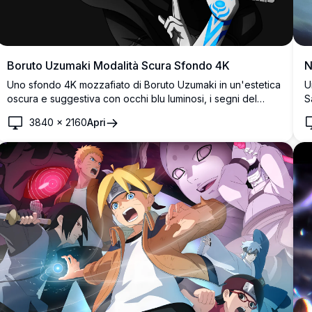
Boruto Uzumaki Modalità Scura Sfondo 4K
N
Uno sfondo 4K mozzafiato di Boruto Uzumaki in un'estetica
U
oscura e suggestiva con occhi blu luminosi, i segni del
S
sigillo Karma e una katana. Arte digitale ad alta risoluzione
c
3840
×
2160
Apri
perfetta per sfondi desktop e mobile.
m
e