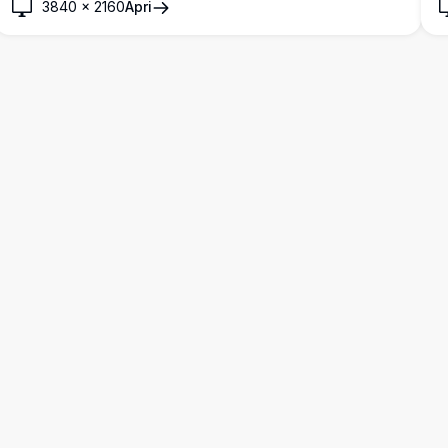
3840
×
2160
Apri