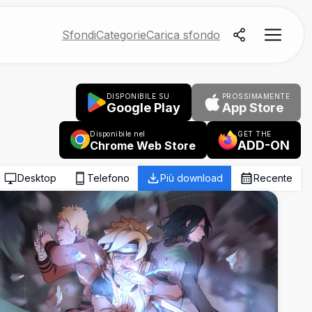
Sfondi
Categorie
Carica sfondo
DISPONIBILE SU
PROSSIMAMENTE
Google Play
App Store
Disponibile nel
GET THE
ADD-ON
Chrome Web Store
Desktop
Telefono
Più download
Recente