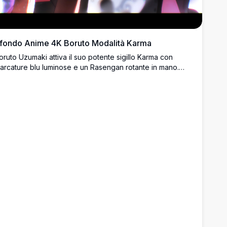
fondo Anime 4K Boruto Modalità Karma
oruto Uzumaki attiva il suo potente sigillo Karma con
arcature blu luminose e un Rasengan rotante in mano.
rammatiche nubi oscure creano un'atmosfera intensa e
inematografica in questa straordinaria fan art ad alta
isoluzione.