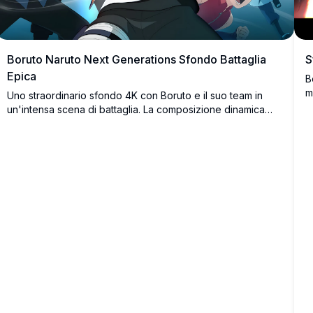
Boruto Naruto Next Generations Sfondo Battaglia
S
Epica
B
m
Uno straordinario sfondo 4K con Boruto e il suo team in
D
un'intensa scena di battaglia. La composizione dinamica
c
mostra Boruto mentre carica un Rasengan insieme a Naruto,
r
Sasuke, Sarada e Mitsuki che affrontano potenti nemici.