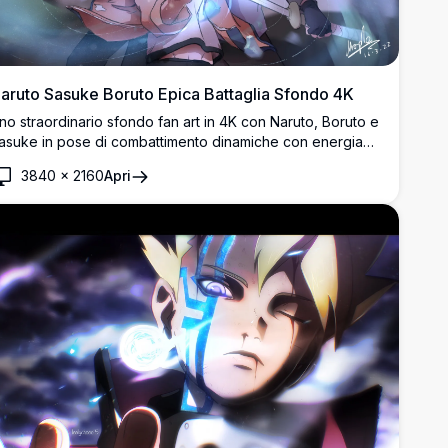
aruto Sasuke Boruto Epica Battaglia Sfondo 4K
no straordinario sfondo fan art in 4K con Naruto, Boruto e
asuke in pose di combattimento dinamiche con energia
hakra luminosa. Artwork digitale ad alta risoluzione che
3840
×
2160
Apri
ostra il trio iconico della serie Boruto in una scena intensa
 ricca di azione.