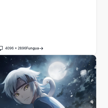
4096
×
2896
Fungua