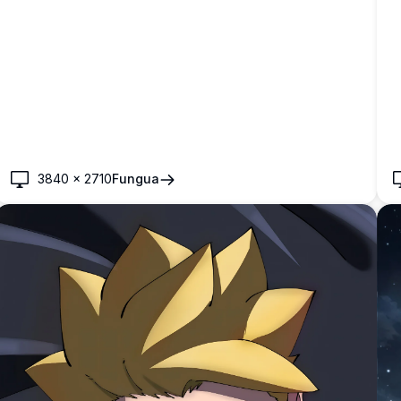
3840
×
2710
Fungua