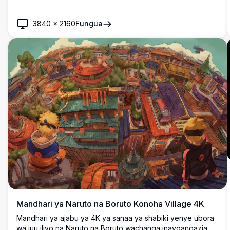
3840
×
2160
Fungua
Mandhari ya Naruto na Boruto Konoha Village 4K
Mandhari ya ajabu ya 4K ya sanaa ya shabiki yenye ubora
wa juu iliyo na Naruto na Boruto wachanga inayoangazia