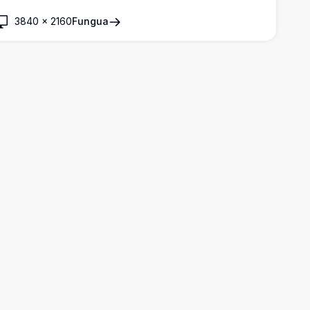
uundo wa mviringo.
3840
×
2160
Fungua