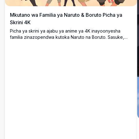
Mkutano wa Familia ya Naruto & Boruto Picha ya
Skrini 4K
Picha ya skrini ya ajabu ya anime ya 4K inayoonyesha
familia zinazopendwa kutoka Naruto na Boruto. Sasuke,
Sakura, Sarada, Boruto, Hinata, Naruto, na Himawari
wanaonyeshwa katika picha ya familia yenye joto na ya
kawaida na miundo ya wahusika yenye rangi nyangavu.