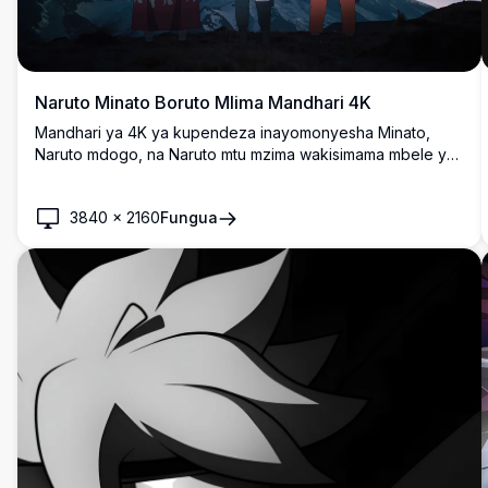
Naruto Minato Boruto Mlima Mandhari 4K
Mandhari ya 4K ya kupendeza inayomonyesha Minato,
Naruto mdogo, na Naruto mtu mzima wakisimama mbele ya
mlima mzuri chini ya anga ya nyota wakati wa jioni.
Ushuhuda wenye nguvu wa kizazi kutoka ulimwengu wa
3840
×
2160
Fungua
anime ya Naruto.