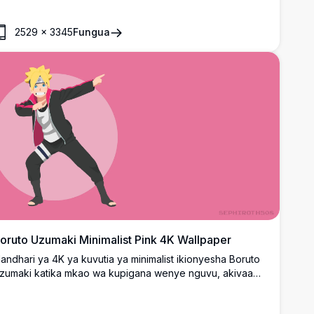
2529
×
3345
Fungua
oruto Uzumaki Minimalist Pink 4K Wallpaper
andhari ya 4K ya kuvutia ya minimalist ikionyesha Boruto
zumaki katika mkao wa kupigana wenye nguvu, akivaa
aketi yake ya iconic ya nyeusi na kipande cha kichwa cha
inja, dhidi ya mandhari ya rangi ya waridi inayong'aa na