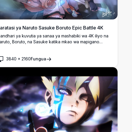
aratasi ya Naruto Sasuke Boruto Epic Battle 4K
andhari ya kuvutia ya sanaa ya mashabiki wa 4K iliyo na
aruto, Boruto, na Sasuke katika mkao wa mapigano
enye nguvu inayong'aa ya chakra.
3840
×
2160
Fungua