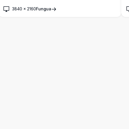
m
nyeusi na kanda ya kichwa dhidi ya mandhari nyeusi laini.
3840
×
2160
Fungua