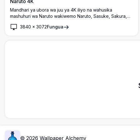
Naruto 4K
Mandhari ya ubora wa juu ya 4K iliyo na wahusika
mashuhuri wa Naruto wakiwemo Naruto, Sasuke, Sakura,
Hinata, na watoto wao Boruto na Sarada.
3840
×
3072
Fungua
©
2026
Wallpaper Alchemy