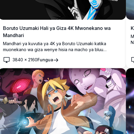
Boruto Uzumaki Hali ya Giza 4K Mwonekano wa
K
Mandhari
M
N
Mandhari ya kuvutia ya 4K ya Boruto Uzumaki katika
w
muonekano wa giza wenye hisia na macho ya bluu
yanayong'aa, alama za muhuri wa Karma, na upanga wa
3840
×
2160
Fungua
katana. Sanaa ya dijitali yenye ubora wa juu inayofaa kwa
mandhari ya kompyuta na simu.