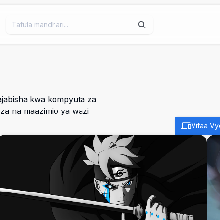
ajabisha kwa kompyuta za
za na maazimio ya wazi
Vifaa Vy