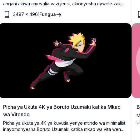
angani akiwa amevalia vazi jeusi, akionyesha nywele zake
maridadi zenye miiba, makovu usoni, na macho ya
3497
×
4961
Fungua
samawati kali katika mtindo wa sanaa ya uhuishaji wa ubora
wa juu.
Picha ya Ukuta 4K ya Boruto Uzumaki katika Mkao
B
wa Vitendo
M
U
Picha ya ukuta ya 4K ya kuvutia yenye mtindo wa minimalist
j
inayomonyesha Boruto Uzumaki katika mkao wa vita wenye
n
nguvu, akishikilia shuriken na mavazi yake maarufu ya rangi