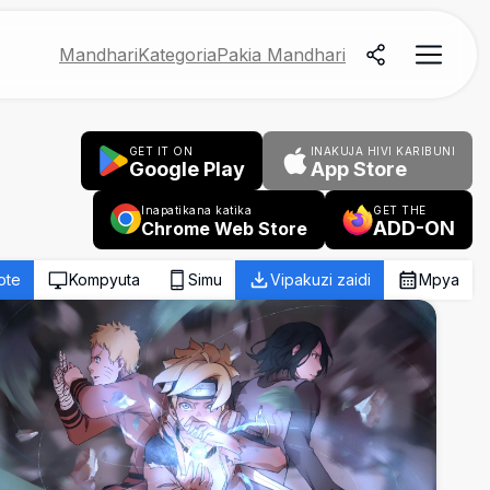
Mandhari
Kategoria
Pakia Mandhari
GET IT ON
INAKUJA HIVI KARIBUNI
Google Play
App Store
Inapatikana katika
GET THE
ADD-ON
Chrome Web Store
ote
Kompyuta
Simu
Vipakuzi zaidi
Mpya