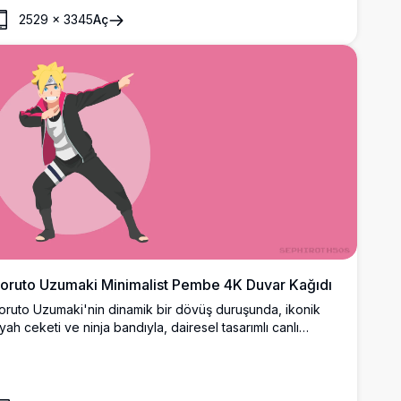
nüne seriyor.
2529
×
3345
Aç
oruto Uzumaki Minimalist Pembe 4K Duvar Kağıdı
oruto Uzumaki'nin dinamik bir dövüş duruşunda, ikonik
iyah ceketi ve ninja bandıyla, dairesel tasarımlı canlı
embe bir arka plan önünde yer aldığı çarpıcı 4K minimalist
uvar kağıdı.