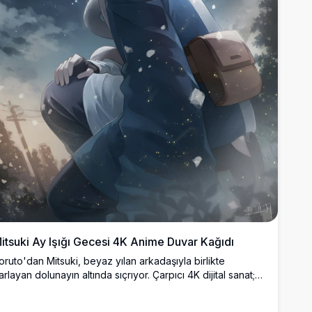
itsuki Ay Işığı Gecesi 4K Anime Duvar Kağıdı
oruto'dan Mitsuki, beyaz yılan arkadaşıyla birlikte
arlayan dolunayın altında sıçrıyor. Çarpıcı 4K dijital sanat;
injanın gümüş saçlarını, Konoha bandajını ve parıldayan
nkaz parçacıklarıyla dinamik gece yarısı atmosferini gözler