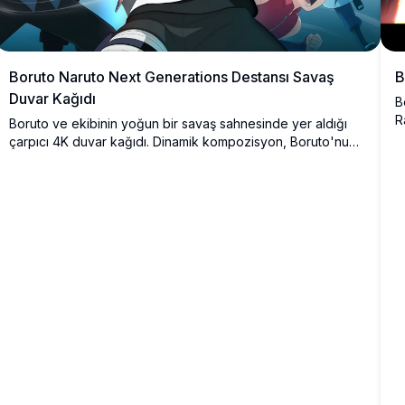
Boruto Naruto Next Generations Destansı Savaş
B
Duvar Kağıdı
B
R
Boruto ve ekibinin yoğun bir savaş sahnesinde yer aldığı
k
çarpıcı 4K duvar kağıdı. Dinamik kompozisyon, Boruto'nun
ç
Naruto, Sasuke, Sarada ve Mitsuki ile birlikte güçlü
düşmanlara karşı Rasengan yüklenirken gösterildiği
etkileyici bir sahneyi sergiliyor.