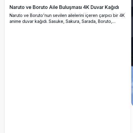
Naruto ve Boruto Aile Buluşması 4K Duvar Kağıdı
Naruto ve Boruto'nun sevilen ailelerini içeren çarpıcı bir 4K
anime duvar kağıdı. Sasuke, Sakura, Sarada, Boruto,
Hinata, Naruto ve Himawari, canlı karakter tasarımlarıyla
sıcak ve samimi bir aile portresinde tasvir edilmiştir.