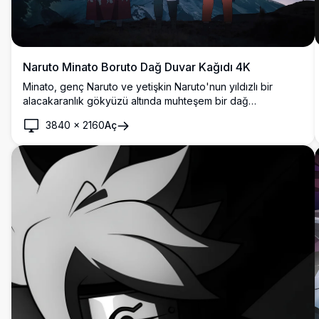
Naruto Minato Boruto Dağ Duvar Kağıdı 4K
Minato, genç Naruto ve yetişkin Naruto'nun yıldızlı bir
alacakaranlık gökyüzü altında muhteşem bir dağ
manzarasının önünde durduğu çarpıcı 4K duvar kağıdı.
3840
×
2160
Aç
Naruto anime evreninden güçlü bir nesiller arası saygı
gösterisi.