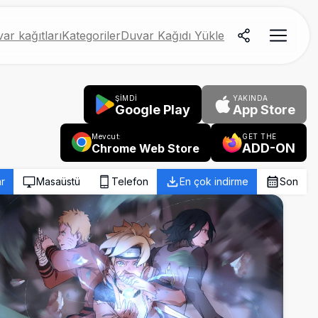
ar kağıtları
Kategoriler
Duvar Kağıdı Yükle
ŞİMDİ
YAKINDA
Google Play
App Store
Mevcut:
GET THE
ADD-ON
Chrome Web Store
r
Masaüstü
Telefon
En çok indirme
Son