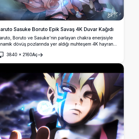
aruto Sasuke Boruto Epik Savaş 4K Duvar Kağıdı
aruto, Boruto ve Sasuke'nin parlayan chakra enerjisiyle
inamik dövüş pozlarında yer aldığı muhteşem 4K hayran
anatı duvar kağıdı. Boruto serisinin ikonik üçlüsünü yoğun
3840
×
2160
Aç
e aksiyon dolu bir sahnede sergileyen yüksek
özünürlüklü dijital sanat eseri.