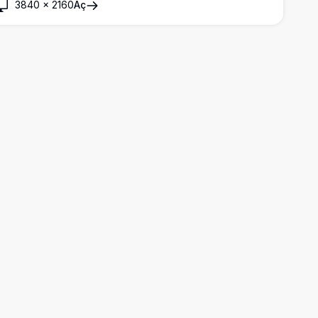
3840
×
2160
Aç