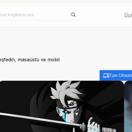
Duv
keşfedin, masaüstü ve mobil
Tüm Cihazla