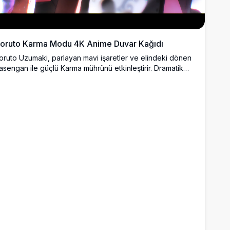
oruto Karma Modu 4K Anime Duvar Kağıdı
oruto Uzumaki, parlayan mavi işaretler ve elindeki dönen
asengan ile güçlü Karma mührünü etkinleştirir. Dramatik
aranlık bulutlar, bu çarpıcı yüksek çözünürlüklü hayran
iziminde yoğun ve sinematik bir atmosfer yaratır.