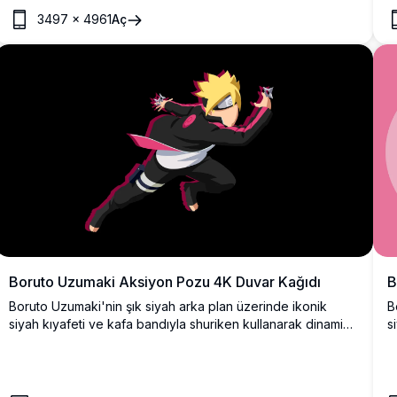
ö
saçları, yüz yaraları ve yoğun mavi gözleri yüksek
3497
×
4961
Aç
çözünürlüklü anime sanat stiliyle sunulmaktadır.
Boruto Uzumaki Aksiyon Pozu 4K Duvar Kağıdı
B
Boruto Uzumaki'nin şık siyah arka plan üzerinde ikonik
B
siyah kıyafeti ve kafa bandıyla shuriken kullanarak dinamik
s
bir dövüş duruşu sergilediği çarpıcı 4K minimalist duvar
p
kağıdı.
d