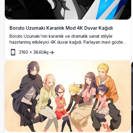
Boruto Uzumaki Karanlık Mod 4K Duvar Kağıdı
Boruto Uzumaki'nin karanlık ve dramatik sanat stiliyle
hazırlanmış etkileyici 4K duvar kağıdı. Parlayan mavi gözler,
Karma mühür işaretleri, ninja bandanası ve beyaz kılıç içerir
2160
×
3840
Aç
— anime severler için mükemmel.