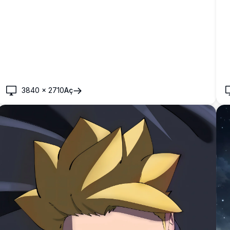
3840
×
2710
Aç