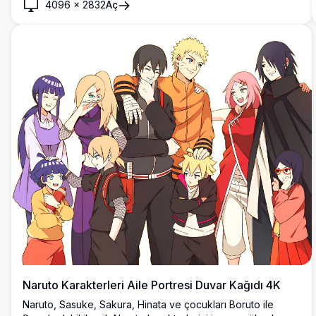
4096
×
2832
Aç
çözünürlüklü hayran sanatı duvar kağıdı.
Naruto Karakterleri Aile Portresi Duvar Kağıdı 4K
Naruto, Sasuke, Sakura, Hinata ve çocukları Boruto ile