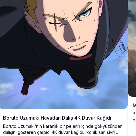
M
B
Boruto Uzumaki Havadan Dalış 4K Duvar Kağıdı
p
n
Boruto Uzumaki'nin karanlık bir pelerin içinde gökyüzünden
e
dalışını gösteren çarpıcı 4K duvar kağıdı. İkonik sarı sivri