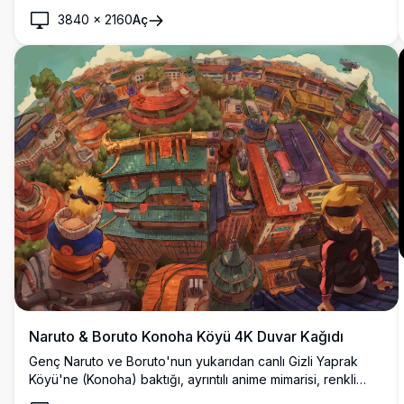
3840
×
2160
Aç
Naruto & Boruto Konoha Köyü 4K Duvar Kağıdı
Genç Naruto ve Boruto'nun yukarıdan canlı Gizli Yaprak
Köyü'ne (Konoha) baktığı, ayrıntılı anime mimarisi, renkli
çatılar ve yemyeşil doğayı sergileyen çarpıcı 4K yüksek