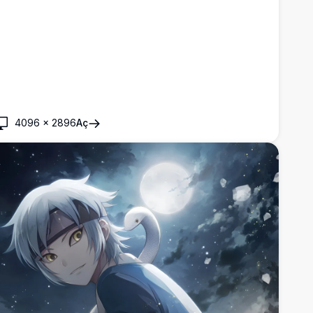
4096
×
2896
Aç