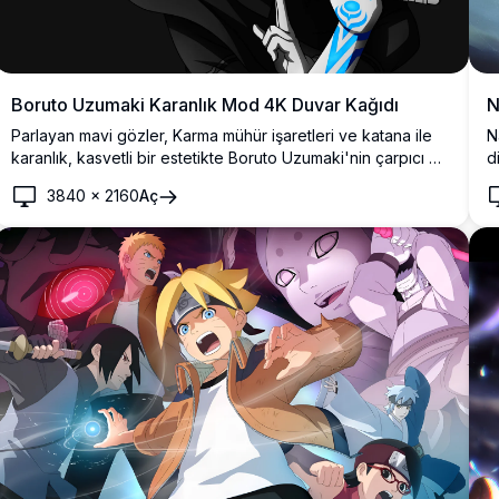
Boruto Uzumaki Karanlık Mod 4K Duvar Kağıdı
N
Parlayan mavi gözler, Karma mühür işaretleri ve katana ile
N
karanlık, kasvetli bir estetikte Boruto Uzumaki'nin çarpıcı 4K
d
duvar kağıdı. Masaüstü ve mobil arka planlar için mükemmel
s
3840
×
2160
Aç
yüksek çözünürlüklü dijital sanat.
v
ç