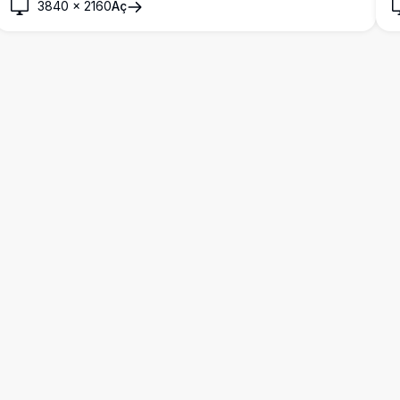
3840
×
2160
Aç