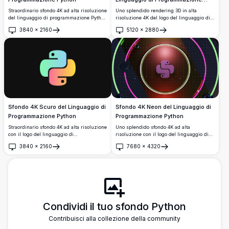
Python
Straordinario sfondo 4K ad alta risoluzione
Uno splendido rendering 3D in alta
del linguaggio di programmazione Python
risoluzione 4K del logo del linguaggio di
con il iconico logo blu e giallo su sfondo
programmazione Python, con forme di
3840
×
2160
5120
×
2880
scuro con codice sfocato evidenziato dalla
serpente lucide blu e gialle intrecciate su
Apri
Apri
sintassi, perfetto per sviluppatori e
uno sfondo verde salvia tenue. Perfetto per
appassionati di tecnologia.
i desktop degli sviluppatori e gli
appassionati di tecnologia.
Sfondo 4K Neon del Linguaggio di
Sfondo 4K Scuro del Linguaggio di
Programmazione Python
Programmazione Python
Uno splendido sfondo 4K ad alta
Straordinario sfondo 4K ad alta risoluzione
risoluzione con il logo del linguaggio di
con il logo del linguaggio di
programmazione Python al centro di un
programmazione Python, caratterizzato da
3840
×
2160
7680
×
4320
orbe rosso luminoso, circondato da
un vivace design a gradiente con tonalità
Apri
Apri
vibranti anelli neon verdi e rosa su uno
teal, verde, rosa e giallo su uno sfondo
sfondo cosmico scuro.
scuro elegante. Perfetto per sviluppatori e
appassionati di programmazione.
Condividi il tuo sfondo Python
Contribuisci alla collezione della community