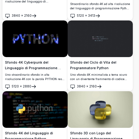
risoluzione del linguaggio di
Straordinario sfondo 4K ad alta risoluzione
programmazione Python con l'iconico logo
del linguaggio di programmazione Python
bianco di Python centrato su uno sfondo
con il logo iconico centrato su uno sfondo
viola vibrante con dinamiche strisce di
3840
×
2160
5120
×
3413
di scheda a circuiti blu scuro con effetti
Apri
Apri
luce diagonali ed effetti stile glitch.
bokeh luminosi e linee di rete digitale.
Sfondo del Ciclo di Vita del
Sfondo 4K Cyberpunk del
Programmatore Python
Linguaggio di Programmazione
Python
Uno sfondo 4K minimalista a tema scuro
Uno straordinario sfondo in alta
con un divertente frammento di codice
risoluzione 4K con la parola PYTHON resa
Python che rappresenta la vita di un
in stile meccanico cyberpunk, con
5120
×
2880
3840
×
2160
programmatore. Perfetto per gli
elementi luminosi blu di circuiti stampati
Apri
Apri
sviluppatori che vivono e respirano codice
e dettagli tecnologici futuristici su uno
ad ogni momento della giornata.
sfondo nero scuro.
Sfondo 4K del Linguaggio di
Sfondo 3D con Logo del
Programmazione Python
Linguaggio di Programmazione