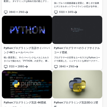
配置し、ダイナミックな斜めの光の筋とグリッ
深いブルーの回路基板を背景に、輝くボケ効果
チスタイルのエフェクトを特徴とする、
とデジタルネットワークラインが広がる中央に
stunning 4Kの高解像度Pythonプログラミング
象徴的なロゴを配置した、見事な4K高解像度
言語壁紙。
3840
×
2160
5120
×
3413
Pythonプログラミング言語壁紙。
開く
開く
Pythonプログラマーのライフサイクル
Pythonプログラミング言語サイバーパ
コード壁紙
ンク4Kウォールペーパー
プログラマーの日常をユーモラスなPythonコー
暗い黒背景に、サイバーパンクなメカニカルス
ドで表現した、ミニマリストな4Kダークテーマ
タイルで描かれた「PYTHON」の文字と、輝く
の壁紙です。起きている間中コーディングに没
青い回路基板要素と未来的なテクノロジーの細
5120
×
2880
3840
×
2160
頭している開発者にぴったりの一枚です。
部が特徴の、4K高解像度の美しいウォールペー
開く
開く
パー。
Pythonプログラミング言語 4K壁紙
Pythonプログラミング言語3Dロゴ壁
紙