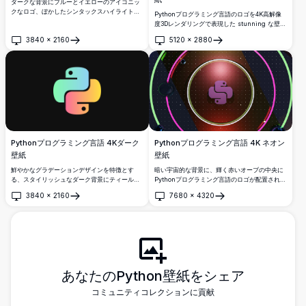
ダークな背景にブルーとイエローのアイコニッ
クなロゴ、ぼかしたシンタックスハイライトコ
Pythonプログラミング言語のロゴを4K高解像
ードを組み合わせた、開発者やテック愛好家に
度3Dレンダリングで表現した stunning な壁
最適なPythonプログラミング言語の魅力的な
紙。柔らかいセージグリーンの背景に、青と黄
3840
×
2160
5120
×
2880
4K高解像度壁紙。
色の光沢あるヘビの形が絡み合うデザインで
開く
開く
す。開発者のデスクトップやテック愛好家に最
適です。
Pythonプログラミング言語 4K ネオン
Pythonプログラミング言語 4Kダーク
壁紙
壁紙
暗い宇宙的な背景に、輝く赤いオーブの中央に
鮮やかなグラデーションデザインを特徴とす
Pythonプログラミング言語のロゴが配置され、
る、スタイリッシュなダーク背景にティール、
鮮やかなネオングリーンとピンクのリングに囲
グリーン、ピンク、イエローのトーンを使用し
3840
×
2160
7680
×
4320
まれた、stunning な4Kの高解像度壁紙。
た、美しい4K高解像度Pythonプログラミング
開く
開く
言語ロゴ壁紙。開発者やコーディング愛好家に
最適です。
あなたのPython壁紙をシェア
コミュニティコレクションに貢献