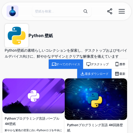
Wallpaper Alchemy
Python 壁紙
Python壁紙の素晴らしいコレクションを探索し、デスクトップおよびモバイ
ルデバイス向けに、鮮やかなデザインとクリアな解像度を備えています
すべてのデバイス
デスクトップ
携帯
最多ダウンロード
最新
Pythonプログラミング言語 パープル
4K壁紙
Pythonプログラミング言語 4K回路壁
紙
鮮やかな紫色の背景に白いPythonロゴを中央に