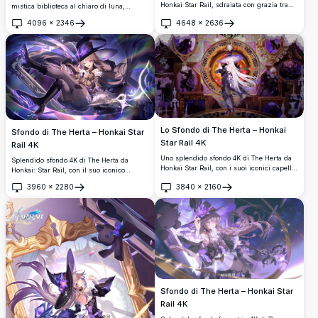
Honkai Star Rail, sdraiata con grazia tra
mistica biblioteca al chiaro di luna,
rose blu e nastri viola sotto un cielo
tenendo in mano una penna d'oca viola
4096
×
2346
4648
×
2636
stellato, vestita con un elegante abito
circondata da antichi libri e candele. Uno
Apri
Apri
gotico e lunghi capelli argentati.
straordinario sfondo anime in 4K ad alta
risoluzione con un'atmosfera magica.
Lo Sfondo di The Herta – Honkai
Sfondo di The Herta – Honkai Star
Star Rail 4K
Rail 4K
Uno splendido sfondo 4K di The Herta da
Splendido sfondo 4K di The Herta da
Honkai Star Rail, con i suoi iconici capelli
Honkai: Star Rail, con il suo iconico
bianchi e il cappello da strega. Ambientato
cappello da strega, i fluenti capelli biondi
3960
×
2280
3840
×
2160
in una mistica camera barocca con cornici
e vorticosi swirl di energia magica viola.
Apri
Apri
circolari dorate, ombre viola e affascinanti
Artwork ad alta risoluzione perfetto per
silhouette scure.
sfondi desktop.
Sfondo di The Herta – Honkai Star
Rail 4K