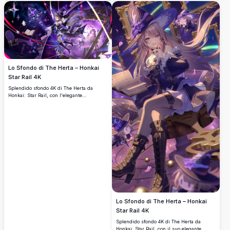
caffè tra foglie di ginkgo dorate.
Lo Sfondo di The Herta – Honkai
Star Rail 4K
Splendido sfondo 4K di The Herta da
Honkai: Star Rail, con l'elegante
personaggio simile a una strega che
brandisce un potente bastone su uno
sfondo di galassia cosmica viola con
scintille magiche e oggetti fluttuanti.
Lo Sfondo di The Herta – Honkai
Star Rail 4K
Splendido sfondo 4K di The Herta da
Honkai: Star Rail, con il suo elegante