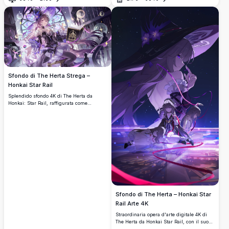
Splendida opera d'arte anime in 4K ad alta
Apri
Apri
risoluzione con il suo iconico cappello da
strega e un elegante abito off-shoulder.
Sfondo di The Herta Strega –
Honkai Star Rail
Splendido sfondo 4K di The Herta da
Honkai: Star Rail, raffigurata come
un'elegante strega circondata da libri di
incantesimi fluttuanti, bolle magiche e
nastri viola all'interno di una biblioteca
incantata.
Sfondo di The Herta – Honkai Star
Rail Arte 4K
Straordinaria opera d'arte digitale 4K di
The Herta da Honkai Star Rail, con il suo
iconico cappello da strega, accenti floreali