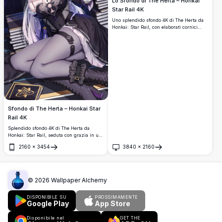
Lo Sfondo di The Herta – Honkai
Star Rail 4K
Uno splendido sfondo 4K di The Herta da
Honkai: Star Rail, con elaborati cornici
dorate, petali di rose, ornamenti di
cristallo e un abito gothic lolita in uno
straordinario stile artistico anime ad alta
risoluzione.
Sfondo di The Herta – Honkai Star
Rail 4K
Splendido sfondo 4K di The Herta da
Honkai: Star Rail, seduta con grazia in una
biblioteca mistica sotto un cielo stellato,
2160
×
3454
3840
×
2160
con il suo iconico cappello da strega
Apri
Apri
adornato di fiori viola e un elegante abito
scuro.
©
2026
Wallpaper Alchemy
DISPONIBILE SU
PROSSIMAMENTE
Google Play
App Store
Disponibile nel
GET THE