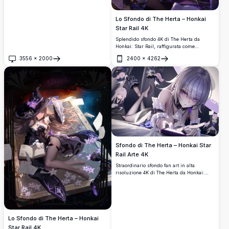
Lo Sfondo di The Herta – Honkai
Star Rail 4K
Splendido sfondo 4K di The Herta da
Honkai: Star Rail, raffigurata come
un'elegante strega che studia un libro
3556
×
2000
2400
×
4262
degli incantesimi luminoso. Presenta
Apri
Apri
elementi magici viola, un cappello da
strega nero e un incantevole pozione in
un'opera d'arte ad alta risoluzione
splendidamente dettagliata.
Sfondo di The Herta – Honkai Star
Rail Arte 4K
Straordinario sfondo fan art in alta
risoluzione 4K di The Herta da Honkai:
Star Rail. Presenta capelli argentati, occhi
viola luminosi, un outfit con volant e
molteplici pose del personaggio su uno
sfondo scuro e onirico. Arte di Goblin.
Lo Sfondo di The Herta – Honkai
Star Rail 4K