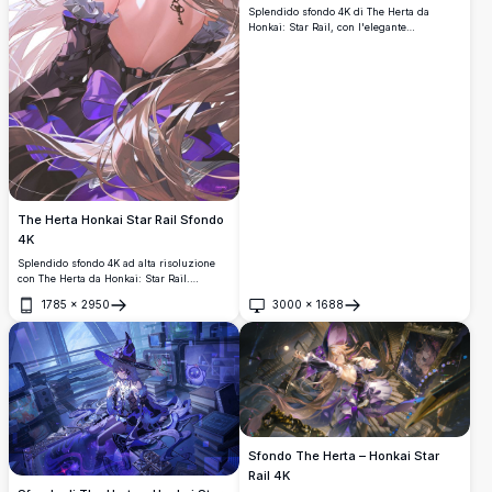
Splendido sfondo 4K di The Herta da
Honkai: Star Rail, con l'elegante
personaggio simile a una strega
circondato da cornici viola fluttuanti,
scintille e opere d'arte mistiche in uno
straordinario stile artistico anime ad alta
risoluzione.
The Herta Honkai Star Rail Sfondo
4K
Splendido sfondo 4K ad alta risoluzione
con The Herta da Honkai: Star Rail.
Bellissima arte anime che mostra un
1785
×
2950
3000
×
1688
design elegante del personaggio con
Apri
Apri
capelli castani fluenti, accenti viola e fiori
violetti. Perfetto per sfondi desktop e
mobile con illuminazione soffusa e
atmosfera eterea.
Sfondo The Herta – Honkai Star
Rail 4K