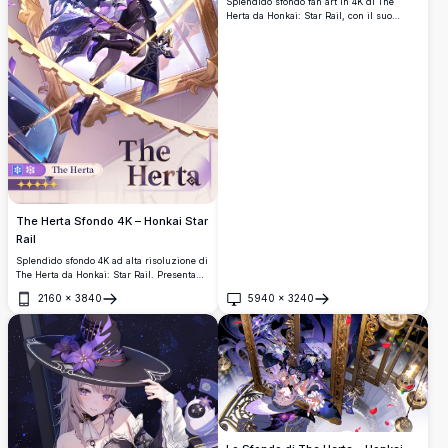
Splendido sfondo fan art in 4K di The
Herta da Honkai: Star Rail, con il suo
elegante cappello da strega, i fluenti
capelli argentati, accenti floreali viola,
chiavi mistiche e uno straordinario sfondo
cosmico stellato.
The Herta Sfondo 4K – Honkai Star
Rail
Splendido sfondo 4K ad alta risoluzione di
The Herta da Honkai: Star Rail. Presenta
l'elegante personaggio Erudizione da 5
2160
×
3840
5940
×
3240
stelle nel suo iconico outfit viola e nero,
Apri
Apri
circondata da ornate cornici dorate.