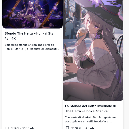
Sfondo The Herta – Honkai Star
Rail 4K
Splendido sfondo 4K con The Herta da
Honkai Star Rail, circondata da elementi
magici viola, cornici dorate e scenari
stellati mistici. Un'opera d'arte anime ad
alta risoluzione mozzafiato, perfetta per
sfondi desktop.
Lo Sfondo del Caffè Invernale di
The Herta – Honkai Star Rail
The Herta di Honkai: Star Rail gusta un
cono gelato e un caffè freddo in un
accogliente caffè all'aperto innevato.
3840
×
2160
2176
×
3840