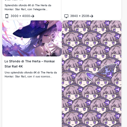
Splendido sfondo 4K di The Herta da
Honkai: Star Rail, con l'elegante
personaggio a tema strega sdraiata con un
3000
×
4000
3840
×
2508
libro aperto, circondata da fiori viola, fogli
Apri
Apri
sparsi e uno sfondo cosmico stellato.
Lo Sfondo di The Herta – Honkai
Star Rail 4K
Uno splendido sfondo 4K di The Herta da
Honkai: Star Rail, con il suo iconico
cappello da strega adornato di fiori viola,
fluenti capelli argentati e incantevoli occhi
azzurri circondati da petali in fiore.