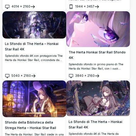
cappello da strega, accenti floreali viola,
4014
×
2160
1944
×
3457
outfit magico scuro, libri fluttuanti, cornici
Apri
Apri
dorate e uno sfondo cosmico da sogno.
Lo Sfondo di The Herta – Honkai
Star Rail 4K
The Herta Honkai Star Rail Sfondo
Splendido sfondo 4K con protagonista The
4K
Herta da Honkai Star Rail, circondata da
molteplici versioni del personaggio in una
Splendido sfondo in primo piano di The
biblioteca mistica. Estetica dark fantasy
Herta da Honkai Star Rail, con i suoi
con accenti floreali blu, illuminazione
affascinanti occhi viola e capelli argentati
5040
×
2160
3840
×
2160
magica e artwork anime in altissima
circondati da frammenti di cristallo
Apri
Apri
risoluzione.
luminosi in un'atmosfera onirica rosa-
viola. Sfondo desktop perfetto ad alta
risoluzione.
Lo Sfondo di The Herta – Honkai
Sfondo della Biblioteca della
Star Rail 4K
Strega Herta – Honkai Star Rail
Splendido sfondo 4K di The Herta da
The Herta da Honkai: Star Rail siede in una