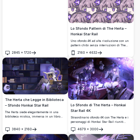
Lo Sfondo Pattern di The Herta –
Honkai Star Rail
Uno sfondo 4K ad alta risoluzione con un
pattern chibi senza interruzioni di The
Herta da Honkai: Star Rail. Volti ripetuti
2845
×
1720
2160
×
4632
con tonalità viola e un unico cappello da
Apri
Apri
strega in evidenza rendono questo sfondo
per telefono affascinante e unico.
The Herta che Legge in Biblioteca
Lo Sfondo di The Herta – Honkai
– Sfondo Honkai Star Rail
Star Rail 4K
The Herta siede elegantemente in una
biblioteca mistica, immersa in un libro
Straordinario sfondo 4K con The Herta e i
magico luminoso circondato da imponenti
personaggi di Honkai Star Rail riuniti
scaffali. Questo straordinario sfondo 4K di
attorno a un mistico tavolo illuminato da
3840
×
2160
4679
×
3000
Honkai Star Rail presenta tonalità viola
candele. Atmosfera fantasy oscura con luci
Apri
Apri
profonde e dettagli fantasy intricati.
magiche viola, libri di incantesimi ed
estetiche streghesche affascinanti.