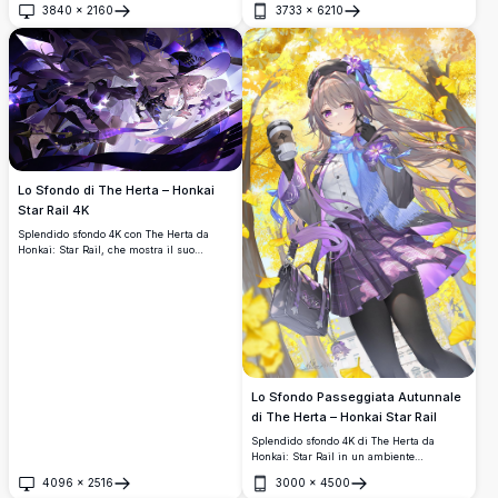
3840
×
2160
3733
×
6210
viola ed elegante outfit bianco sotto un
Apri
Apri
cielo notturno stellato con nastri magici
luminosi.
Lo Sfondo di The Herta – Honkai
Star Rail 4K
Splendido sfondo 4K con The Herta da
Honkai: Star Rail, che mostra il suo
elegante cappello da strega, i fluenti
capelli argentati, il vestito bianco e i
guanti magici scuri circondati da
scintillante energia arcana viola.
Lo Sfondo Passeggiata Autunnale
di The Herta – Honkai Star Rail
Splendido sfondo 4K di The Herta da
Honkai: Star Rail in un ambiente
autunnale, con gonna a quadri, sciarpa
4096
×
2516
3000
×
4500
blu e beret, mentre tiene una tazza di
Apri
Apri