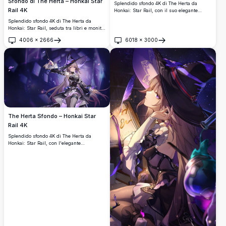
Sfondo di The Herta – Honkai Star
Splendido sfondo 4K di The Herta da
Rail 4K
Honkai: Star Rail, con il suo elegante
cappello da strega viola, i fluenti capelli
Splendido sfondo 4K di The Herta da
biondi e misteriosi specchi incorniciati in
Honkai: Star Rail, seduta tra libri e monitor
uno straordinario stile artistico anime ad
in una mistica camera fantascientifica blu-
alta risoluzione.
4006
×
2666
6018
×
3000
viola, che irradia energia magica con il
Apri
Apri
suo iconico cappello da strega e le vesti
fluenti.
The Herta Sfondo – Honkai Star
Rail 4K
Splendido sfondo 4K di The Herta da
Honkai: Star Rail, con l'elegante
personaggio della strega in un'atmosfera
magica viola scuro, che impugna una
bacchetta con capelli fluenti ed effetti
scintillanti mistici.