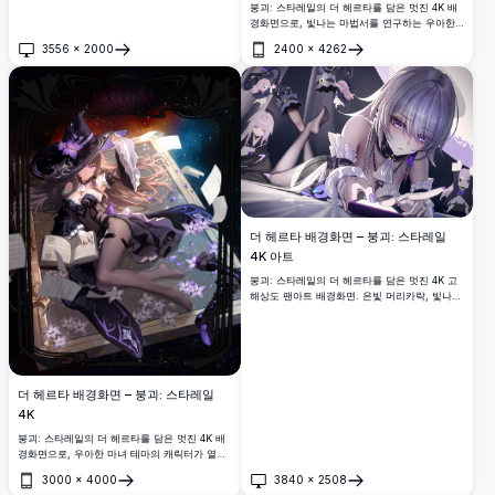
붕괴: 스타레일의 더 헤르타를 담은 멋진 4K 배
경화면으로, 빛나는 마법서를 연구하는 우아한
마녀로 묘사되어 있습니다. 보라색 마법 요소,
3556
×
2000
2400
×
4262
검은 마녀 모자, 그리고 아름답게 세밀하게 묘사
열기
열기
된 고해상도 아트워크 속 매혹적인 포션이 특징
입니다.
더 헤르타 배경화면 – 붕괴: 스타레일
4K 아트
붕괴: 스타레일의 더 헤르타를 담은 멋진 4K 고
해상도 팬아트 배경화면. 은빛 머리카락, 빛나는
보라색 눈, 프릴 의상, 그리고 몽환적인 어두운
배경 속 다양한 캐릭터 포즈가 특징입니다.
Goblin 작가의 작품.
더 헤르타 배경화면 – 붕괴: 스타레일
4K
붕괴: 스타레일의 더 헤르타를 담은 멋진 4K 배
경화면으로, 우아한 마녀 테마의 캐릭터가 열린
책과 함께 기대어 있으며 보라색 꽃, 흩어진 종
3000
×
4000
3840
×
2508
이들, 그리고 우주적인 별빛 배경으로 둘러싸여
열기
열기