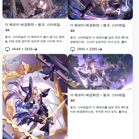
더 헤르타 배경화면 – 붕괴: 스타레일
더 헤르타 배경화면 – 붕괴: 스타레일
4K
4K
붕괴: 스타레일의 더 헤르타가 별이 빛나는 밤하
붕괴: 스타레일의 더 헤르타를 담은 멋진 4K 배
늘 아래 파란 장미와 보라색 리본 사이에 우아하
경화면으로, 그녀의 상징적인 마녀 모자, 흘러내
게 기대어, 긴 은빛 머리카락과 고풍스러운 고딕
리는 금발 머리카락, 마법적인 보라색 에너지 소
4648
×
2636
3960
×
2280
의상을 입은 모습의 멋진 4K 배경화면.
용돌이가 특징입니다. 데스크톱 배경화면으로
열기
열기
완벽한 고해상도 아트워크.
더 헤르타 배경화면 – 붕괴: 스타레일
4K
붕괴: 스타레일의 더 헤르타를 담은 멋진 4K 팬
아트 배경화면으로, 우아한 마녀 모자, 흘러내리
는 은빛 머리카락, 보라색 꽃 장식, 신비로운 열
쇠들, 그리고 숨막히는 우주 별빛 배경이 특징입
니다.