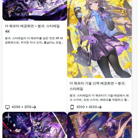
더 헤르타 배경화면 – 붕괴: 스타레일
4K
붕괴: 스타레일의 더 헤르타를 담은 멋진 4K 배
경화면으로, 우아한 마녀 모자, 흩날리는 은빛
머리카락, 하얀 드레스, 그리고 반짝이는 보라색
마법 에너지에 둘러싸인 어두운 마법 장갑을 선
보입니다.
더 헤르타 가을 산책 배경화면 – 붕괴:
스타레일
붕괴: 스타레일의 더 헤르타가 가을 배경에서 체
크 스커트, 파란 스카프, 베레모를 착용하고 황
금빛 은행나무 잎 사이에서 커피잔을 들고 있는
4096
×
2516
3000
×
4500
멋진 4K 배경화면.
열기
열기