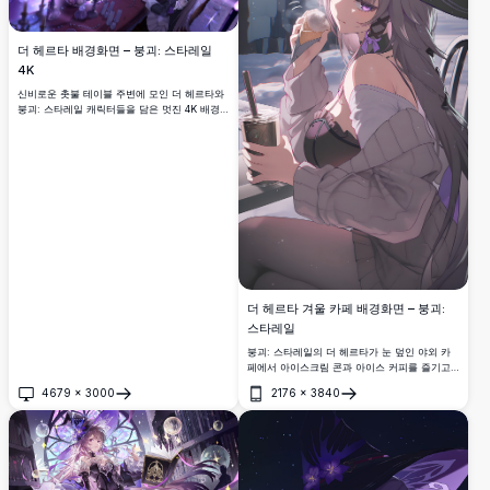
더 헤르타 배경화면 – 붕괴: 스타레일
4K
신비로운 촛불 테이블 주변에 모인 더 헤르타와
붕괴: 스타레일 캐릭터들을 담은 멋진 4K 배경화
면. 보라색 마법 조명, 마법서, 매혹적인 마녀 미
학이 가득한 다크 판타지 분위기.
더 헤르타 겨울 카페 배경화면 – 붕괴:
스타레일
붕괴: 스타레일의 더 헤르타가 눈 덮인 야외 카
페에서 아이스크림 콘과 아이스 커피를 즐기고
있습니다. 그녀의 상징적인 마녀 모자와 우아한
4679
×
3000
2176
×
3840
오프숄더 의상이 돋보이는 멋진 4K 고해상도 애
열기
열기
니메이션 아트워크.