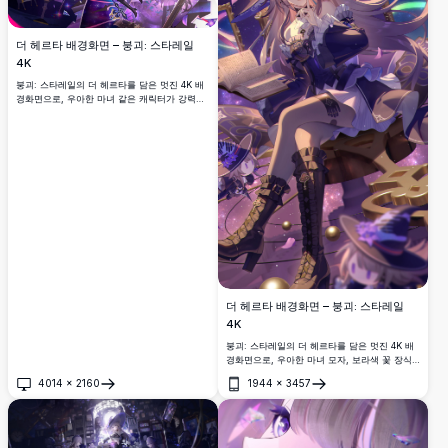
더 헤르타 배경화면 – 붕괴: 스타레일
4K
붕괴: 스타레일의 더 헤르타를 담은 멋진 4K 배
경화면으로, 우아한 마녀 같은 캐릭터가 강력한
지팡이를 들고 마법 반짝임과 떠다니는 물체들
이 가득한 우주적인 보라색 은하 배경 속에 등장
합니다.
더 헤르타 배경화면 – 붕괴: 스타레일
4K
붕괴: 스타레일의 더 헤르타를 담은 멋진 4K 배
경화면으로, 우아한 마녀 모자, 보라색 꽃 장식,
어두운 마법 의상, 떠다니는 책들, 황금 액자, 그
4014
×
2160
1944
×
3457
리고 몽환적인 우주 배경이 특징입니다.
열기
열기