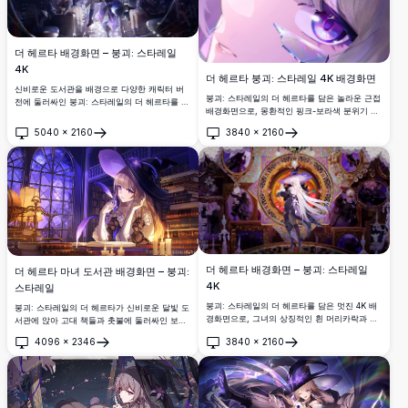
더 헤르타 배경화면 – 붕괴: 스타레일
4K
더 헤르타 붕괴: 스타레일 4K 배경화면
신비로운 도서관을 배경으로 다양한 캐릭터 버
붕괴: 스타레일의 더 헤르타를 담은 놀라운 근접
전에 둘러싸인 붕괴: 스타레일의 더 헤르타를 담
배경화면으로, 몽환적인 핑크-보라색 분위기 속
은 멋진 4K 배경화면. 파란 꽃 장식과 마법 같은
에서 빛나는 수정 조각들에 둘러싸인 매혹적인
조명이 어우러진 다크 판타지 미학의 초고해상
5040
×
2160
3840
×
2160
보라색 눈과 은빛 머리카락이 특징입니다. 완벽
열기
열기
도 애니메이션 아트워크.
한 고해상도 데스크탑 배경화면.
더 헤르타 배경화면 – 붕괴: 스타레일
더 헤르타 마녀 도서관 배경화면 – 붕괴:
4K
스타레일
붕괴: 스타레일의 더 헤르타를 담은 멋진 4K 배
붕괴: 스타레일의 더 헤르타가 신비로운 달빛 도
경화면으로, 그녀의 상징적인 흰 머리카락과 마
서관에 앉아 고대 책들과 촛불에 둘러싸인 보라
녀 모자가 특징입니다. 황금 원형 프레임, 보라
색 깃털 펜을 들고 있습니다. 마법 같은 분위기
4096
×
2346
3840
×
2160
색 그림자, 매혹적인 어두운 실루엣이 있는 신비
의 멋진 4K 고해상도 애니메이션 배경화면입니
열기
열기
로운 바로크 방을 배경으로 합니다.
다.