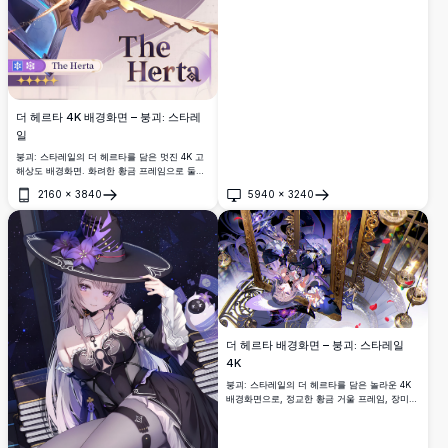
더 헤르타 4K 배경화면 – 붕괴: 스타레
일
붕괴: 스타레일의 더 헤르타를 담은 멋진 4K 고
해상도 배경화면. 화려한 황금 프레임으로 둘러
싸인 상징적인 보라색과 검은색 의상을 입은 우
2160
×
3840
5940
×
3240
아한 5성 지식 캐릭터를 담고 있습니다.
열기
열기
더 헤르타 배경화면 – 붕괴: 스타레일
4K
붕괴: 스타레일의 더 헤르타를 담은 놀라운 4K
배경화면으로, 정교한 황금 거울 프레임, 장미
꽃잎, 크리스탈 장식품, 고딕 로리타 의상을 숨
막히는 고해상도 애니메이션 아트 스타일로 표
현했습니다.