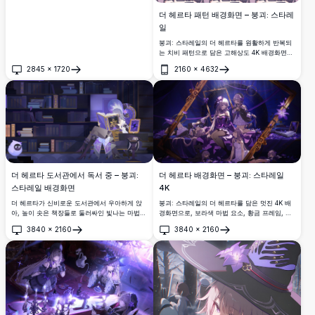
더 헤르타 패턴 배경화면 – 붕괴: 스타레
일
붕괴: 스타레일의 더 헤르타를 원활하게 반복되
는 치비 패턴으로 담은 고해상도 4K 배경화면입
니다. 보라색 톤의 반복되는 얼굴과 눈에 띄는
2845
×
1720
2160
×
4632
마녀 모자 디테일이 매력적이고 독특한 폰 배경
열기
열기
화면을 완성합니다.
더 헤르타 도서관에서 독서 중 – 붕괴:
더 헤르타 배경화면 – 붕괴: 스타레일
스타레일 배경화면
4K
더 헤르타가 신비로운 도서관에서 우아하게 앉
붕괴: 스타레일의 더 헤르타를 담은 멋진 4K 배
아, 높이 솟은 책장들로 둘러싸인 빛나는 마법
경화면으로, 보라색 마법 요소, 황금 프레임, 신
책에 몰입해 있습니다. 이 멋진 4K 붕괴: 스타레
비로운 별빛 장면으로 둘러싸여 있습니다. 데스
3840
×
2160
3840
×
2160
일 배경화면은 짙은 보라색 톤과 섬세한 판타지
크탑 배경화면으로 완벽한 숨막히는 고해상도
열기
열기
디테일이 특징입니다.
애니메이션 아트워크입니다.