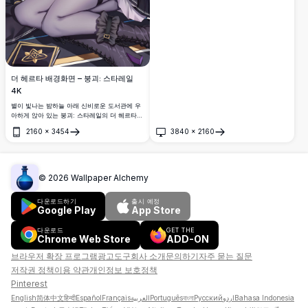
더 헤르타 배경화면 – 붕괴: 스타레일
4K
별이 빛나는 밤하늘 아래 신비로운 도서관에 우
아하게 앉아 있는 붕괴: 스타레일의 더 헤르타의
멋진 4K 배경화면. 보라색 꽃으로 장식된 상징적
2160
×
3454
3840
×
2160
인 마녀 모자와 우아한 어두운 의상을 착용하고
열기
열기
있습니다.
©
2026
Wallpaper Alchemy
다운로드하기
출시 예정
Google Play
App Store
다운로드
GET THE
Chrome Web Store
ADD-ON
브라우저 확장 프로그램
광고
도구
회사 소개
문의하기
자주 묻는 질문
저작권 정책
이용 약관
개인정보 보호정책
Pinterest
English
简体中文
हिन्दी
Español
Français
العربية
Português
বাংলা
Русский
اردو
Bahasa Indonesia