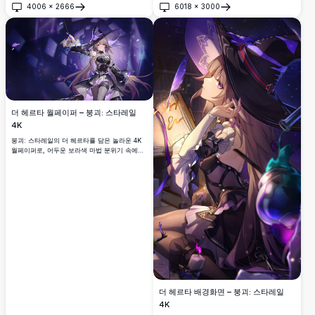
4006
×
2666
6018
×
3000
고 마법 에너지를 발산하는 모습을 담았습니다.
열기
열기
더 헤르타 월페이퍼 – 붕괴: 스타레일
4K
붕괴: 스타레일의 더 헤르타를 담은 놀라운 4K
월페이퍼로, 어두운 보라색 마법 분위기 속에서
지팡이를 들고 흘러내리는 머리카락과 신비로운
반짝임 효과를 지닌 우아한 마녀 캐릭터를 담았
습니다.
더 헤르타 배경화면 – 붕괴: 스타레일
4K