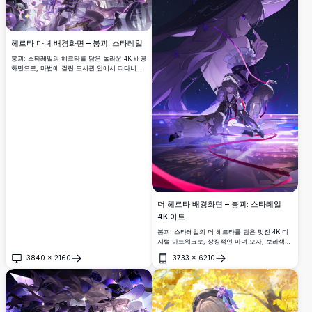
헤르타 마녀 배경화면 – 붕괴: 스타레일
붕괴: 스타레일의 헤르타를 담은 놀라운 4K 배경
화면으로, 마법에 걸린 도서관 안에서 떠다니는
마법 책, 마법 거품, 보라색 리본에 둘러싸인 우
아한 마녀로 묘사됩니다.
더 헤르타 배경화면 – 붕괴: 스타레일
4K 아트
붕괴: 스타레일의 더 헤르타를 담은 멋진 4K 디
지털 아트워크로, 상징적인 마녀 모자, 보라색
꽃 장식, 별이 빛나는 밤하늘 아래 빛나는 마법
3840
×
2160
3733
×
6210
리본과 함께 우아한 흰색 의상을 선보입니다.
열기
열기