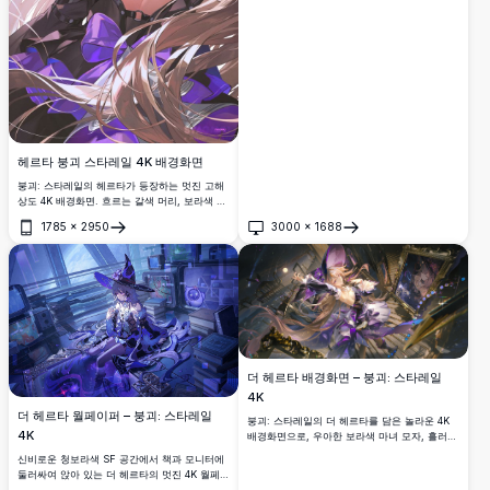
둘러싸인 숨막히는 고해상도 애니메이션 아트
스타일을 특징으로 합니다.
헤르타 붕괴 스타레일 4K 배경화면
붕괴: 스타레일의 헤르타가 등장하는 멋진 고해
상도 4K 배경화면. 흐르는 갈색 머리, 보라색 포
인트, 제비꽃이 어우러진 우아한 캐릭터 디자인
1785
×
2950
3000
×
1688
을 보여주는 아름다운 애니메이션 아트. 부드러
열기
열기
운 조명과 몽환적인 분위기로 데스크톱 및 모바
일 배경에 완벽합니다.
더 헤르타 배경화면 – 붕괴: 스타레일
4K
더 헤르타 월페이퍼 – 붕괴: 스타레일
붕괴: 스타레일의 더 헤르타를 담은 놀라운 4K
4K
배경화면으로, 우아한 보라색 마녀 모자, 흘러내
리는 금발 머리카락, 그리고 신비로운 액자 거울
신비로운 청보라색 SF 공간에서 책과 모니터에
이 숨막히는 고해상도 애니메이션 아트 스타일
둘러싸여 앉아 있는 더 헤르타의 멋진 4K 월페이
로 표현되었습니다.
퍼. 상징적인 마녀 모자와 흘러내리는 로브를 입