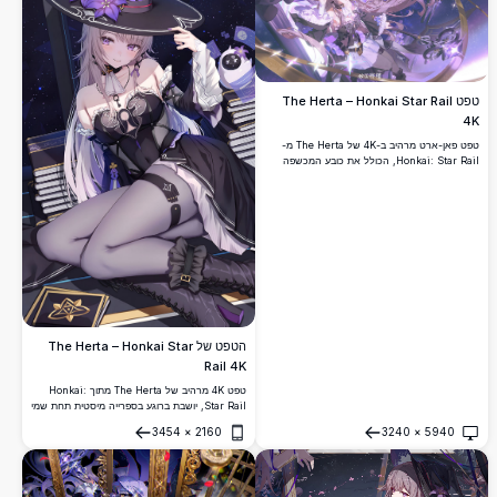
טפט The Herta – Honkai Star Rail
4K
טפט פאן-ארט מרהיב ב-4K של The Herta מ-
Honkai: Star Rail, הכולל את כובע המכשפה
האלגנטי שלה, שיער כסוף זורם, הדגשות פרחוניות
סגולות, מפתחות מיסטיים ורקע קוסמי מרתק של
שמי כוכבים.
הטפט של The Herta – Honkai Star
Rail 4K
טפט 4K מרהיב של The Herta מתוך Honkai:
Star Rail, יושבת ברוגע בספרייה מיסטית תחת שמי
לילה כוכביים, לובשת את כובע המכשפה האיקוני
3454
×
2160
3240
×
5940
שלה המעוטר בפרחים סגולים ותלבושת כהה
פתח
פתח
ואלגנטית.