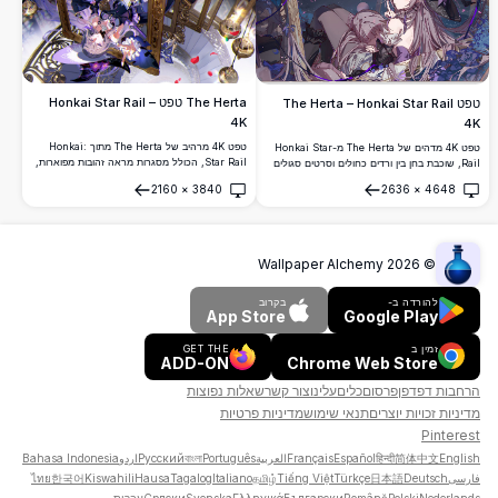
The Herta טפט – Honkai Star Rail
טפט The Herta – Honkai Star Rail
4K
4K
טפט 4K מרהיב של The Herta מתוך Honkai:
טפט 4K מדהים של The Herta מ-Honkai Star
Star Rail, הכולל מסגרות מראה זהובות מפוארות,
Rail, שוכבת בחן בין ורדים כחולים וסרטים סגולים
עלי ורדים, תכשיטי קריסטל ולבוש gothic lolita
תחת שמי לילה כוכביים, לבושה בלבוש גותי אלגנטי
2160
×
3840
2636
×
4648
בסגנון אנימה ברזולוציה גבוהה ומדהימה.
עם שיער ארוך כסוף.
פתח
פתח
Wallpaper Alchemy
2026
©
להורדה ב-
בקרוב
App Store
Google Play
זמין ב
GET THE
ADD-ON
Chrome Web Store
הרחבות דפדפן
פרסום
כלים
עלינו
צור קשר
שאלות נפוצות
מדיניות זכויות יוצרים
תנאי שימוש
מדיניות פרטיות
Pinterest
English
简体中文
हिन्दी
Español
Français
العربية
Português
বাংলা
Русский
اردو
Bahasa Indonesia
فارسی
Deutsch
日本語
Türkçe
Tiếng Việt
தமிழ்
Italiano
Tagalog
Hausa
Kiswahili
한국어
ไทย
Nederlands
Polski
Română
Български
Ελληνικά
Svenska
Српски
עברית