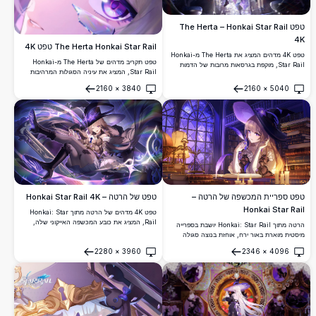
טפט The Herta – Honkai Star Rail
4K
The Herta Honkai Star Rail טפט 4K
טפט 4K מדהים המציג את The Herta מ-Honkai
טפט תקריב מדהים של The Herta מ-Honkai
Star Rail, מוקפת בגרסאות מרובות של הדמות
Star Rail, המציג את עיניה הסגולות המרהיבות
בספרייה מיסטית. אסתטיקה של פנטזיה אפלה עם
ושערה הכסוף מוקפים בשברי קריסטל זוהרים
אקצנטים פרחוניים כחולים, תאורה קסומה ואמנות
2160
×
3840
2160
×
5040
באווירה ורודה-סגולה חלומית. רקע שולחן עבודה
פתח
פתח
אנימה ברזולוציה גבוהה במיוחד.
מושלם ברזולוציה גבוהה.
טפט ספריית המכשפה של הרטה –
טפט של הרטה – Honkai Star Rail 4K
Honkai Star Rail
טפט 4K מדהים של הרטה מתוך Honkai: Star
Rail, המציג את כובע המכשפה האייקוני שלה,
הרטה מתוך Honkai: Star Rail יושבת בספרייה
שיערה הבלונדיני הזורם וסלילי האנרגיה הסגולה
מיסטית מוארת באור ירח, אוחזת בנוצה סגולה
הקסומים. יצירת אמנות ברזולוציה גבוהה, מושלמת
מוקפת בספרים עתיקים ונרות. טפט אנימה מדהים
2280
×
3960
2346
×
4096
לרקעי שולחן עבודה.
ברזולוציית 4K עם אווירה קסומה.
פתח
פתח