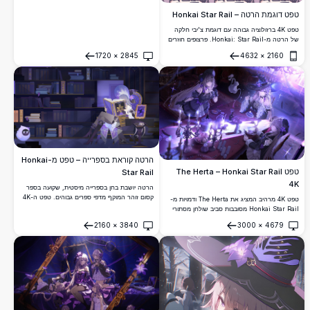
טפט דוגמת הרטה – Honkai Star Rail
טפט 4K ברזולוציה גבוהה עם דוגמת צ'יבי חלקה
של הרטה מ-Honkai: Star Rail. פרצופים חוזרים
בגוני סגול עם פרט בולט של כובע מכשפות הופכים
1720
×
2845
4632
×
2160
את הטפט הזה לרקע טלפון מקסים וייחודי.
פתח
פתח
הרטה קוראת בספרייה – טפט מ-Honkai
טפט The Herta – Honkai Star Rail
Star Rail
4K
הרטה יושבת בחן בספרייה מיסטית, שקועה בספר
קסום זוהר המוקף מדפי ספרים גבוהים. טפט ה-4K
טפט 4K מרהיב המציג את The Herta ודמויות מ-
המרהיב הזה מ-Honkai Star Rail כולל גוונים
Honkai Star Rail מסובבות סביב שולחן מסתורי
סגולים עמוקים ופרטי פנטזיה מורכבים.
לאור נרות. אווירת פנטזיה אפלה עם תאורה קסומה
2160
×
3840
3000
×
4679
בגוון סגול, ספרי לחשים ואסתטיקה מכשפות
פתח
פתח
קסומה.