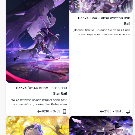
טפט המכשפה הרטה – Honkai Star
Rail
טפט 4K מרהיב של הרטה מ-Honkai: Star Rail,
המתוארת כמכשפה אלגנטית המוקפת בספרי
לחשים מרחפים, בועות קסם וסרטים סגולים בתוך
ספרייה מכושפת.
טפט הרטה – אמנות 4K של Honkai
Star Rail
יצירת אמנות דיגיטלית מרהיבה ברזולוציית 4K של
הרטה מ-Honkai Star Rail, הכוללת את כובע
המכשפה האייקוני שלה, הדגשים הפרחוניים
6210
×
3733
2160
×
3840
הסגולים והתלבושת הלבנה האלגנטית תחת שמי
פתח
פתח
לילה כוכביים עם סרטים קסומים מנצנצים.