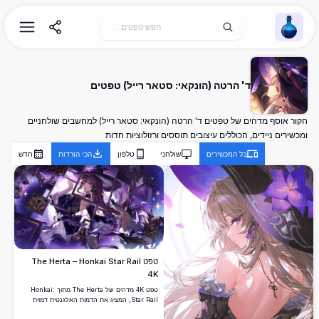
Wallpaper Alchemy
ד' הרטה (הונקאי: סטאר רייל) טפטים
חקור אוסף מדהים של טפטים ד' הרטה (הונקאי: סטאר רייל) למחשבים שולחניים
ומכשירים ניידים, הכוללים עיצובים תוססים ורזולוציות חדות
כל המכשירים
שולחני
טלפון
הכי הורדות
חדש
טפט The Herta – Honkai Star Rail
4K
טפט 4K מדהים של The Herta מתוך Honkai:
Star Rail, המציג את הדמות האלגנטית דמוית
המכשפה המוקפת במסגרות סגולות מרחפות,