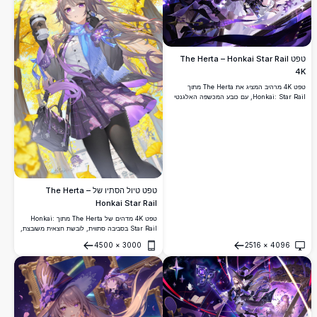
טפט The Herta – Honkai Star Rail
4K
טפט 4K מרהיב המציג את The Herta מתוך
Honkai: Star Rail, עם כובע המכשפה האלגנטי
שלה, שיער כספי זורם, שמלה לבנה וכפפות קסם
כהות המוקפות באנרגיה ארקנית סגולה מנצנצת.
טפט טיול הסתיו של The Herta –
Honkai Star Rail
טפט 4K מדהים של The Herta מתוך Honkai:
Star Rail בסביבה סתווית, לובשת חצאית משובצת,
צעיף כחול וברט, מחזיקה כוס קפה בין עלי גינקו
4500
×
3000
2516
×
4096
זהובים.
פתח
פתח