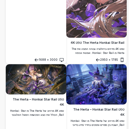
נצנצים ויצירות אמנות מיסטיות בסגנון אנימה
בהדרה גבוהה ומרהיבה.
The Herta Honkai Star Rail טפט 4K
טפט 4K מדהים ברזולוציה גבוהה המציג את The
Herta מ-Honkai: Star Rail. אומנות אנימה
יפהפייה המציגה עיצוב דמות אלגנטי עם שיער חום
1688
×
3000
2950
×
1785
זורם, הדגשים סגולים ופרחים סגולים. מושלם
פתח
פתח
לרקעים של שולחן עבודה ונייד עם תאורה רכה
ואווירה אתרית.
טפט The Herta – Honkai Star Rail
4K
טפט The Herta – Honkai Star Rail
טפט 4K מרהיב של The Herta מ-Honkai: Star
4K
Rail, הכולל את כובע המכשפה הסגול האלגנטי
שלה, שיער בלונדיני זורם ומראות ממוסגרות
טפט 4K מרהיב של The Herta מ-Honkai: Star
מיסטיות בסגנון אמנות אנימה ברזולוציה גבוהה
Rail, יושבת בין ספרים ומסכים בחדר מדע בדיוני
ומדהימה.
מיסטי בגוני כחול-סגול, מקרינה אנרגיה קסומה עם