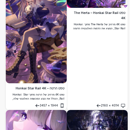
טפט The Herta – Honkai Star Rail
4K
טפט 4K מרהיב של The Herta מתוך Honkai:
Star Rail, המציג את הדמות האלגנטית הדומה
למכשפה המחזיקה שרביט עוצמתי על רקע גלקסיה
סגולה קוסמית עם ניצוצות קסומים וחפצים מרחפים.
טפט הרטה – Honkai Star Rail 4K
טפט 4K מרהיב של הרטה מתוך Honkai: Star
Rail, הכולל את כובע המכשפה האלגנטי שלה,
מבטאים פרחוניים סגולים, תלבושת קסם כהה,
3457
×
1944
2160
×
4014
ספרים מרחפים, מסגרות זהב ורקע קוסמי חלומי.
פתח
פתח