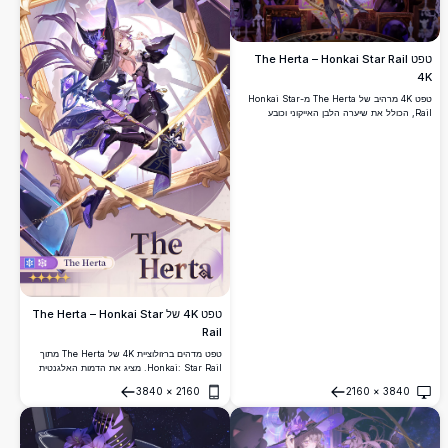
טפט The Herta – Honkai Star Rail
4K
טפט 4K מרהיב של The Herta מ-Honkai Star
Rail, הכולל את שיערה הלבן האייקוני וכובע
המכשפה שלה. ממוקם בחדר בארוקי מיסטי עם
מסגרות עגולות זהובות, צללים סגולים וצלליות כהות
קסומות.
טפט 4K של The Herta – Honkai Star
Rail
טפט מדהים ברזולוציית 4K של The Herta מתוך
Honkai: Star Rail. מציג את הדמות האלגנטית
בעלת 5 הכוכבים של האֶרוּדִיצִיָה בתלבושתה
3840
×
2160
2160
×
3840
האייקונית בסגול ושחור, מוקפת במסגרות זהב
פתח
פתח
מפוארות.