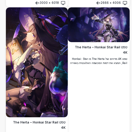
3000
×
6018
2666
×
4006
כובע המכשפה האיקוני שלה וגלימות מתנפנפות.
פתח
פתח
טפט The Herta – Honkai Star Rail
4K
טפט 4K מדהים של The Herta מ-Honkai: Star
Rail, המציג את דמות המכשפה האלגנטית באווירה
קסומה סגולה כהה, מחזיקה שרביט עם שיער זורם
ואפקטים נוצצים מיסטיים.
טפט The Herta – Honkai Star Rail
4K