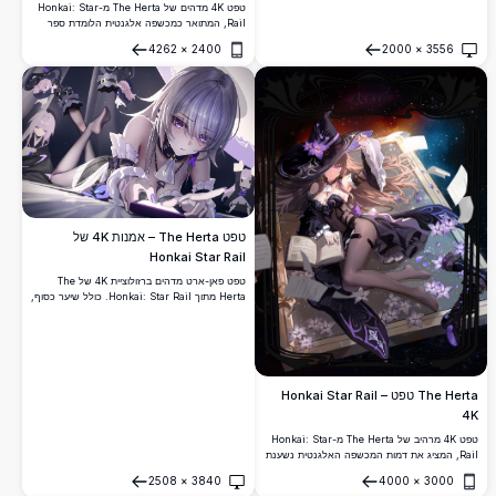
טפט 4K מדהים של The Herta מ-Honkai: Star
Rail, המתואר כמכשפה אלגנטית הלומדת ספר
לחשים זוהר. כולל אלמנטים קסומים בגוון סגול,
4262
×
2400
2000
×
3556
כובע מכשפה שחור ומשקה קסם מרתק ביצירת
פתח
פתח
אמנות מפורטת ויפהפייה ברזולוציה גבוהה.
טפט The Herta – אמנות 4K של
Honkai Star Rail
טפט פאן-ארט מדהים ברזולוציית 4K של The
Herta מתוך Honkai: Star Rail. כולל שיער כסוף,
עיניים סגולות זוהרות, תלבושת עם קישוטי תחרה
ותנוחות מרובות של הדמות על רקע כהה וחלומי.
אמנות מאת Goblin.
The Herta טפט – Honkai Star Rail
4K
טפט 4K מרהיב של The Herta מ-Honkai: Star
Rail, המציג את דמות המכשפה האלגנטית נשענת
עם ספר פתוח, מוקפת בפרחים סגולים, דפים
2508
×
3840
4000
×
3000
מפוזרים ורקע קוסמי של שמי כוכבים.
פתח
פתח