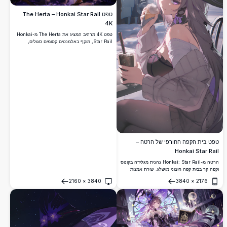
טפט The Herta – Honkai Star Rail
4K
טפט 4K מרהיב המציג את The Herta מ-Honkai
Star Rail, מוקף באלמנטים קסומים סגולים,
מסגרות זהב ותפאורה כוכבית מיסטית. יצירת אנימה
בעלת רזולוציה גבוהה ומרתקת, מושלמת לרקע
שולחן העבודה.
טפט בית הקפה החורפי של הרטה –
Honkai Star Rail
הרטה מ-Honkai: Star Rail נהנית מגלידה בקונוס
וקפה קר בבית קפה חיצוני מושלג. יצירת אמנות
אנימה מדהימה ברזולוציה גבוהה 4K הכוללת את
2160
×
3840
3840
×
2176
כובע המכשפה האייקוני שלה ותלבושת אלגנטית עם
פתח
פתח
כתפיים חשופות.