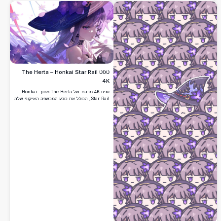
טפט The Herta – Honkai Star Rail
4K
טפט 4K מרהיב של The Herta מתוך Honkai:
Star Rail, הכולל את כובע המכשפה האייקוני שלה
המעוטר בפרחים סגולים, שיער כספי זורם ועיניים
כחולות קסומות המוקפות עלי כותרת פורחים.