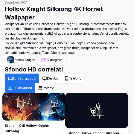
Download:
907
Hollow Knight Silksong 4K Hornet
Wallpaper
Wallpaper 4K epico con Hornet da Hollow Knight: Silksong in combattimento intenso
con effetti di illuminazione drammatici. Artwork ad alta risoluzione che mostra l'agile
protagonista che maneggia abilità di ago e seta contro sfondi atmosferici dorati, perfetto
per display desktop gaming.
Hollow Knight Silksong wallpaper, Hornet 4K wallpaper, sfondo gaming alta
risoluzione, metroidvania wallpaper, arte gioco indie, wallpaper desktop, Hornet
combattimento wallpaper, Team Cherry wallpaper
Hollow Knight
Videogioco
Sfondo HD correlati
Tutti i dispositivi
Desktop
Telefono
Più download
Recente
Sfondi 4K di Hollow Knight:
Silksong
Sfondo Hollow Knight: Silksong -