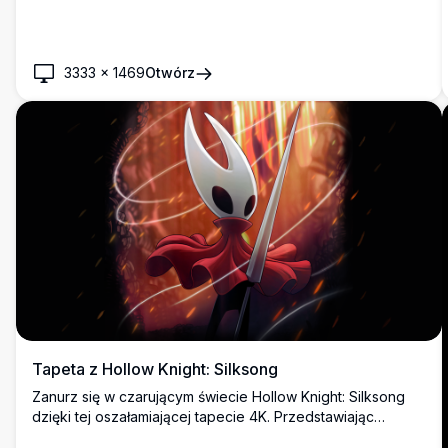
dzieło sztuki uchwyca istotę atmosfery gry, ukazując
kultowych bohaterów w ich żywiole, idealne dla fanów i
graczy.
3333
×
1469
Otwórz
Tapeta z Hollow Knight: Silksong
Zanurz się w czarującym świecie Hollow Knight: Silksong
dzięki tej oszałamiającej tapecie 4K. Przedstawiając
kultową postać w dynamicznej pozie na tle żywej, ognistej