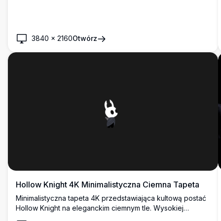
3840
×
2160
Otwórz
Hollow Knight 4K Minimalistyczna Ciemna Tapeta
Minimalistyczna tapeta 4K przedstawiająca kultową postać
Hollow Knight na eleganckim ciemnym tle. Wysokiej
rozdzielczości grafika idealna dla fanów ukochanej gry