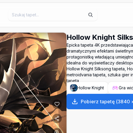
Hollow Knight Silk
Epicka tapeta 4K przedstawiająca
dramatycznymi efektami świetlnym
protagonistkę władającą umiejętno
idealna do wyświetlaczy desktop
Hollow Knight Silksong tapeta, Hor
metroidvania tapeta, sztuka gier 
tapeta
Hollow Knight
Gra wi
Pobierz tapetę
(
3840