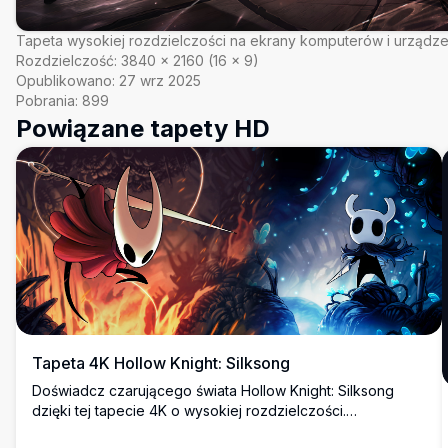
Tapeta wysokiej rozdzielczości na ekrany komputerów i urządz
Rozdzielczość:
3840
×
2160
(
16
×
9
)
Opublikowano:
27 wrz 2025
Pobrania:
899
Powiązane tapety HD
Tapeta 4K Hollow Knight: Silksong
Doświadcz czarującego świata Hollow Knight: Silksong
dzięki tej tapecie 4K o wysokiej rozdzielczości.
Przedstawiając żywe czerwone i niebieskie krainy, to