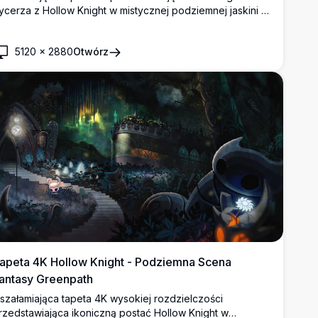
ycerza z Hollow Knight w mistycznej podziemnej jaskini z
terycznym niebieskim i fioletowym oświetleniem. Wysokiej
ozdzielczości dzieło sztuki ukazujące milczącego
5120
×
2880
Otwórz
rotagonistę z bronią-gwoździem w atmosferycznym
rodowisku jaskini, idealne na pulpity.
apeta 4K Hollow Knight - Podziemna Scena
antasy Greenpath
szałamiająca tapeta 4K wysokiej rozdzielczości
rzedstawiająca ikoniczną postać Hollow Knight w