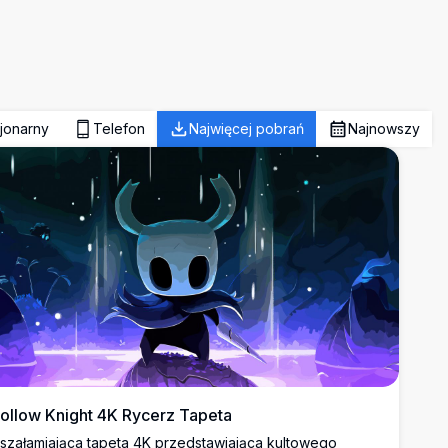
jonarny
Telefon
Najwięcej pobrań
Najnowszy
ollow Knight 4K Rycerz Tapeta
szałamiająca tapeta 4K przedstawiająca kultowego