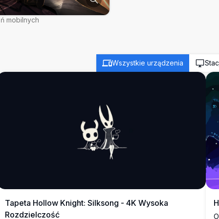
eń mobilnych
Wszystkie urządzenia
Stac
Tapeta Hollow Knight: Silksong - 4K Wysoka
H
Rozdzielczość
O