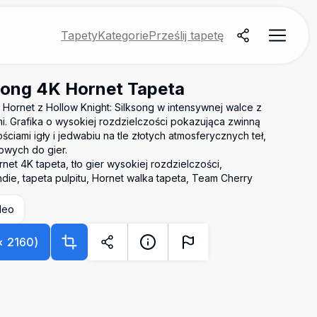
Tapety
Kategorie
Prześlij tapetę
song 4K Hornet Tapeta
 Hornet z Hollow Knight: Silksong w intensywnej walce z
i. Grafika o wysokiej rozdzielczości pokazująca zwinną
ściami igły i jedwabiu na tle złotych atmosferycznych teł,
owych do gier.
net 4K tapeta, tło gier wysokiej rozdzielczości,
indie, tapeta pulpitu, Hornet walka tapeta, Team Cherry
deo
×
2160
)