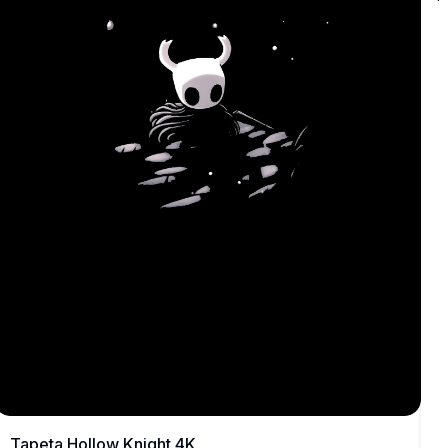
m
p
z
ś
d
n
Tapeta Hollow Knight 4K