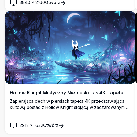
3840
×
2160
Otwórz
indie, oferująca czyste walory estetyczne dla wyświetlaczy
komputerowych i mobilnych.
Hollow Knight Mistyczny Niebieski Las 4K Tapeta
Zapierająca dech w piersiach tapeta 4K przedstawiająca
kultową postać z Hollow Knight stojącą w zaczarowanym
niebieskim lesie ze świecącymi motylami, magicznymi
iskierkami i półksiężycem. Idealny wysokiej rozdzielczości
2912
×
1632
Otwórz
pulpit prezentujący charakterystyczny styl artystyczny gry i
atmosferyczne piękno.