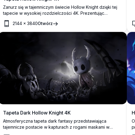
Zanurz się w tajemniczym świecie Hollow Knight dzięki tej
tapecie w wysokiej rozdzielczości 4K. Prezentując
ikoniczną postać w mrocznym, atmosferycznym otoczeniu,
2144
×
3840
Otwórz
ta tapeta uchwyca niesamowite piękno i tajemnicę gry.
Idealna dla fanów, którzy chcą wprowadzić odrobinę
Hallownest na swoje ekrany.
Tapeta Dark Hollow Knight 4K
H
Atmosferyczna tapeta dark fantasy przedstawiająca
O
tajemnicze postacie w kapturach z rogami maskami w
p
nawiedzonej podziemnej jaskini. Wysokiej rozdzielczości
m