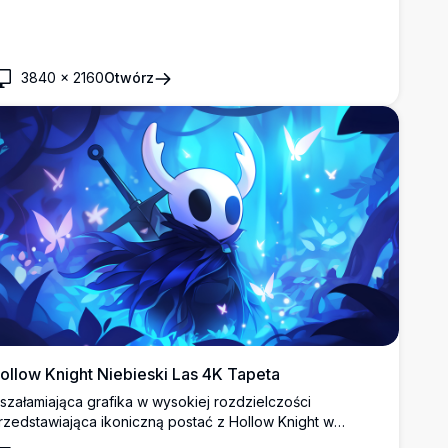
3840
×
2160
Otwórz
ollow Knight Niebieski Las 4K Tapeta
szałamiająca grafika w wysokiej rozdzielczości
rzedstawiająca ikoniczną postać z Hollow Knight w
istycznym środowisku niebieskiego lasu. Piękny styl