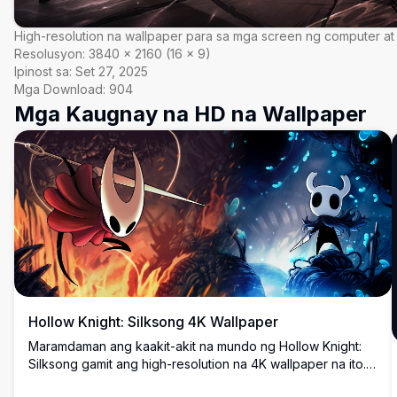
High-resolution na wallpaper para sa mga screen ng computer at
Resolusyon:
3840
×
2160
(
16
×
9
)
Ipinost sa:
Set 27, 2025
Mga Download:
904
Mga Kaugnay na HD na Wallpaper
Hollow Knight: Silksong 4K Wallpaper
Maramdaman ang kaakit-akit na mundo ng Hollow Knight:
Silksong gamit ang high-resolution na 4K wallpaper na ito.
Tampok ang makukulay na pulang at asul na mga kaharian,