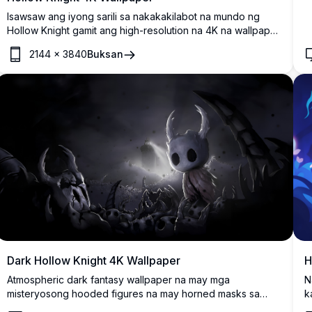
Isawsaw ang iyong sarili sa nakakakilabot na mundo ng
Hollow Knight gamit ang high-resolution na 4K na wallpaper
na ito. Itinatampok ang iconic na karakter sa isang madilim,
2144
×
3840
Buksan
atmosperikong setting, ang wallpaper na ito ay kinukuha
ang nakakatakot na kagandahan at misteryo ng laro.
Perpekto para sa mga tagahanga na gustong magdala ng
kaunting Hallownest sa kanilang mga screen.
Dark Hollow Knight 4K Wallpaper
H
Atmospheric dark fantasy wallpaper na may mga
N
misteryosong hooded figures na may horned masks sa
k
nakakatakot na underground cavern. High-resolution
f