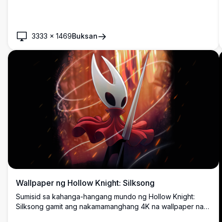
ang likhang-sining na ito ay kumakapkapan sa diwa ng
atmospera ng laro, itinatampok ang mga iconic na karakter
sa kanilang element; perpekto para sa mga tagahanga at
manlalaro.
3333
×
1469
Buksan
Wallpaper ng Hollow Knight: Silksong
Sumisid sa kahanga-hangang mundo ng Hollow Knight:
Silksong gamit ang nakamamanghang 4K na wallpaper na
ito. Tampok ang iconic na karakter sa isang dynamic na