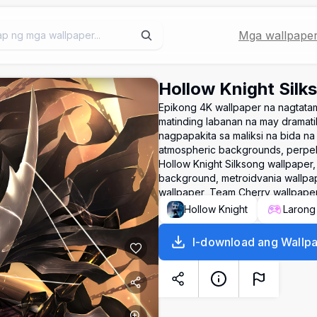
Mga wallpape
Hollow Knight Silk
Epikong 4K wallpaper na nagtatam
matinding labanan na may dramatik
nagpapakita sa maliksi na bida na 
atmospheric backgrounds, perpek
Hollow Knight Silksong wallpaper,
background, metroidvania wallpap
wallpaper, Team Cherry wallpape
Hollow Knight
Larong
I-download ang Wallp