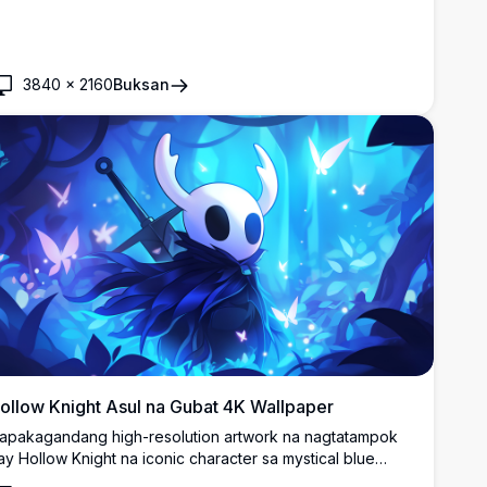
3840
×
2160
Buksan
ollow Knight Asul na Gubat 4K Wallpaper
apakagandang high-resolution artwork na nagtatampok
ay Hollow Knight na iconic character sa mystical blue
orest environment. Magagandang cel-shaded animation