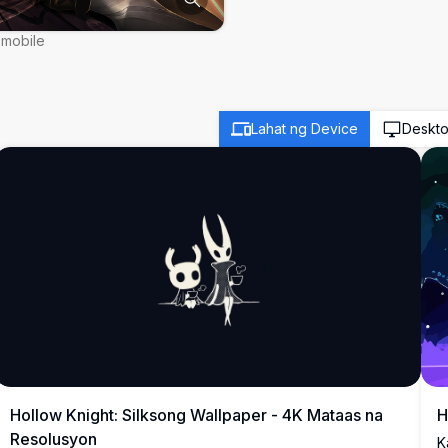
 mobile
Lahat ng Device
Deskt
Hollow Knight: Silksong Wallpaper - 4K Mataas na
H
Resolusyon
K