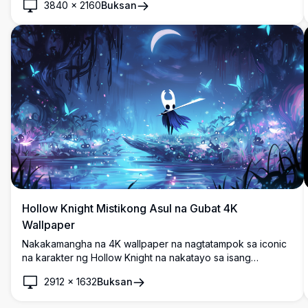
3840
×
2160
Buksan
sa mga tagahanga ng minamahal na indie game, nag-aalok
ng malinis na aesthetic appeal para sa desktop at mobile
displays.
Hollow Knight Mistikong Asul na Gubat 4K
Wallpaper
Nakakamangha na 4K wallpaper na nagtatampok sa iconic
na karakter ng Hollow Knight na nakatayo sa isang
nakaenggantadong asul na gubat na may kumikislap na
2912
×
1632
Buksan
paru-paro, mahiwagang mga ningning, at tuwalya ng
buwan. Perpektong high-resolution desktop background