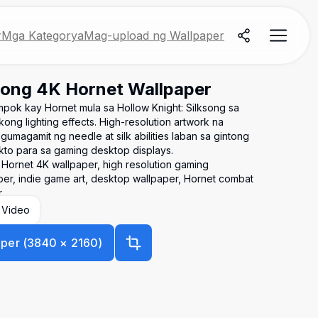
r
Mga Kategorya
Mag-upload ng Wallpaper
song 4K Hornet Wallpaper
pok kay Hornet mula sa Hollow Knight: Silksong sa
ong lighting effects. High-resolution artwork na
gumagamit ng needle at silk abilities laban sa gintong
to para sa gaming desktop displays.
 Hornet 4K wallpaper, high resolution gaming
er, indie game art, desktop wallpaper, Hornet combat
r
 Video
aper
(
3840
×
2160
)