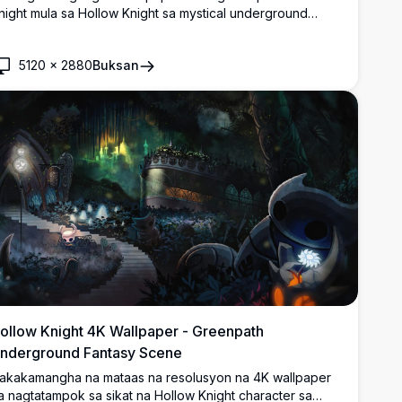
night mula sa Hollow Knight sa mystical underground
avern na may ethereal blue at purple lighting. High-
esolution artwork na nagpapakita sa tahimik na protagonist
5120
×
2880
Buksan
a may nail weapon sa atmospheric cave environment,
erpekto para sa desktop displays.
ollow Knight 4K Wallpaper - Greenpath
nderground Fantasy Scene
akakamangha na mataas na resolusyon na 4K wallpaper
a nagtatampok sa sikat na Hollow Knight character sa