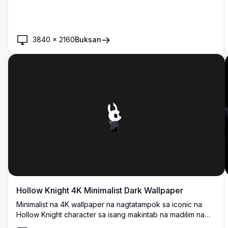
3840
×
2160
Buksan
Hollow Knight 4K Minimalist Dark Wallpaper
Minimalist na 4K wallpaper na nagtatampok sa iconic na
Hollow Knight character sa isang makintab na madilim na
background. High-resolution na artwork na perpekto para