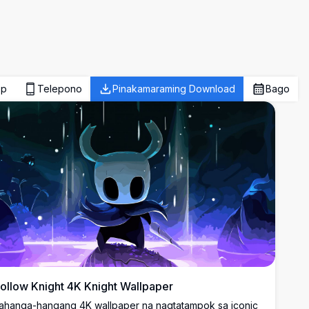
op
Telepono
Pinakamaraming Download
Bago
ollow Knight 4K Knight Wallpaper
ahanga-hangang 4K wallpaper na nagtatampok sa iconic