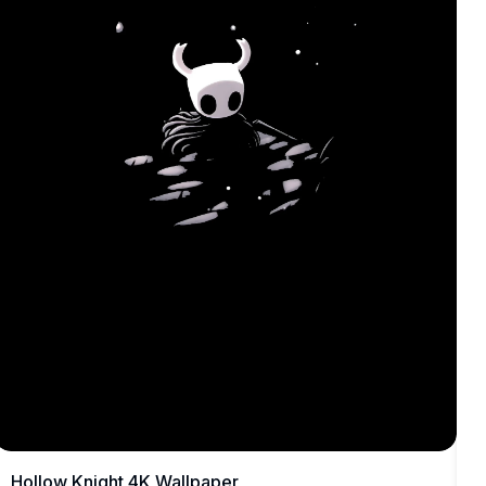
i
a
a
m
m
a
k
H
Hollow Knight 4K Wallpaper