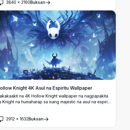
3840
×
2160
Buksan
tyle na may glowing butterflies, ethereal lighting effects, at
nchanting atmosphere na perpekto para sa mga gaming
nthusiasts at desktop backgrounds.
ollow Knight 4K Asul na Espiritu Wallpaper
akakaakit na 4K Hollow Knight wallpaper na nagpapakita
a Knight na humaharap sa isang majestic na asul na espiritu
a napapalibutan ng mga ethereal na paru-paro. Mataas na
esolution na artwork na kumukuha sa mystical na
2912
×
1632
Buksan
tmosphere ng laro na may magagandang asul na tono at
tmospheric lighting effects.