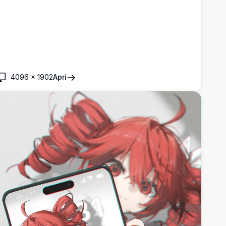
4096
×
1902
Apri