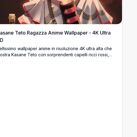
asane Teto Ragazza Anime Wallpaper - 4K Ultra
D
ellissimo wallpaper anime in risoluzione 4K ultra alta che
ostra Kasane Teto con sorprendenti capelli ricci rossi,
cchi cremisi e elegante abito bianco. Arte digitale di
ualità premium con colori vivaci e design del personaggio
ettagliato perfetto per gli appassionati di anime.