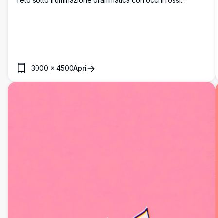
Teto sotto illuminazione drammatica con occhi rossi
luminosi e capelli fluenti. Arte digitale perfetta che mostra
design dettagliato del personaggio con colori vivaci ed
effetti atmosferici per il massimo impatto visivo.
3000
×
4500
Apri