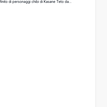
nfinito di personaggi chibi di Kasane Teto da
TAU/Vocaloid. Chibi dai capelli rosa riempiono l'intera tela
n varie pose espressive, creando un design ripetuto
ivace e colorato.