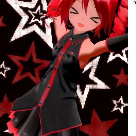
i
U
i
v