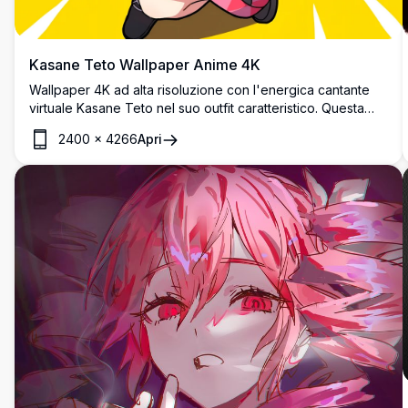
Kasane Teto Wallpaper Anime 4K
Wallpaper 4K ad alta risoluzione con l'energica cantante
virtuale Kasane Teto nel suo outfit caratteristico. Questa
vivace opera d'arte anime mostra pose dinamiche con un
2400
×
4266
Apri
design del personaggio dettagliato su uno sfondo giallo
brillante, perfetto per gli appassionati di anime.