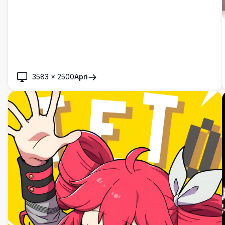
3583
×
2500
Apri