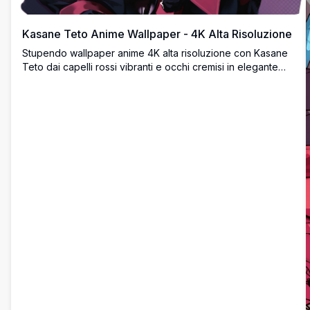
Kasane Teto Anime Wallpaper - 4K Alta Risoluzione
Stupendo wallpaper anime 4K alta risoluzione con Kasane
Teto dai capelli rossi vibranti e occhi cremisi in elegante
outfit scuro. Sfondo desktop ultra HD perfetto per fan degli
anime e display widescreen con bellissimi dettagli artistici.