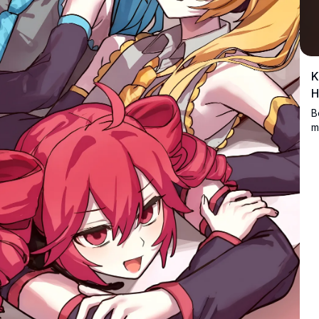
K
H
B
m
o
q
d