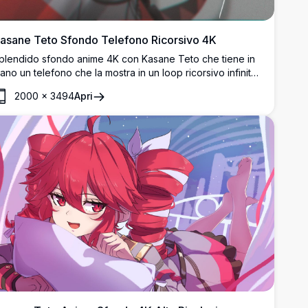
asane Teto Sfondo Telefono Ricorsivo 4K
plendido sfondo anime 4K con Kasane Teto che tiene in
ano un telefono che la mostra in un loop ricorsivo infinito.
rtwork ad alta risoluzione con vivaci capelli rossi, outfit
2000
×
3494
Apri
curo e illustrazione digitale a strati dell'artista kieed.