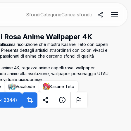
Sfondi
Categorie
Carica sfondo
li Rosa Anime Wallpaper 4K
altissima risoluzione che mostra Kasane Teto con capelli
Presenta dettagli artistici straordinari con colori vivaci e
passionati di anime che cercano sfondi di qualità
 anime 4K, ragazza anime capelli rosa, wallpaper
ondo anime alta risoluzione, wallpaper personaggio UTAU,
e virtuale giapponese
e
Vocaloide
Kasane Teto
×
2344
)