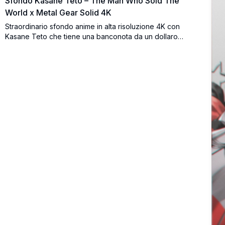
Sfondo Kasane Teto – The Man Who Sold The
World x Metal Gear Solid 4K
Straordinario sfondo anime in alta risoluzione 4K con
Kasane Teto che tiene una banconota da un dollaro
distorta con segni occulti rossi, ispirato all'estetica di 'The
Man Who Sold The World' e Metal Gear Solid. Un'opera
d'arte oscura, suggestiva e ultra-dettagliata.