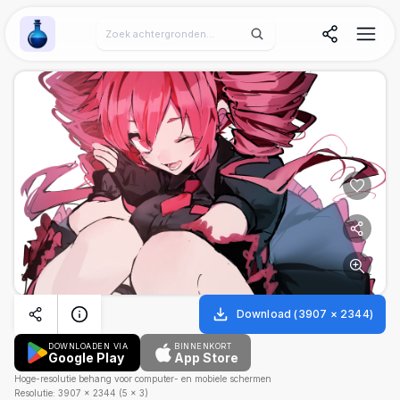
Wallpaper Alchemy
Download
(
3907
×
2344
)
DOWNLOADEN VIA
BINNENKORT
Google Play
App Store
Hoge-resolutie behang voor computer- en mobiele schermen
Resolutie:
3907
×
2344
(
5
×
3
)