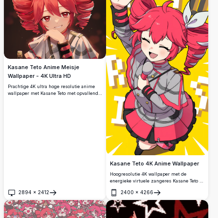
Kasane Teto Anime Meisje
Wallpaper - 4K Ultra HD
Prachtige 4K ultra hoge resolutie anime
wallpaper met Kasane Teto met opvallend
rood krullend haar, karmozijnrode ogen en
elegante witte outfit. Premium kwaliteit
digitale kunst met levendige kleuren en
gedetailleerd karakterontwerp perfect voor
anime liefhebbers.
Kasane Teto 4K Anime Wallpaper
Hoogresolutie 4K wallpaper met de
energieke virtuele zangeres Kasane Teto in
haar kenmerkende outfit. Dit levendige
2894
×
2412
2400
×
4266
anime-kunstwerk toont dynamische poses
Openen
Openen
met gedetailleerd karakterontwerp tegen
een heldergele achtergrond, perfect voor
anime-liefhebbers.