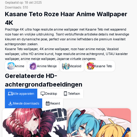
Geplaatst op:
18 okt 2025
Downloads:
510
Kasane Teto Roze Haar Anime Wallpaper
4K
Prachtige 4K ultra hoge resolutie anime wallpaper met Kasane Teto met wapperend
roze haar en vrolijke uitdrukking. Toont verbluffende artistieke details met levendige
kleuren en dynamische pose, perfect voor anime liefhebbers die premium kwaliteit
achtergronden zoeken.
Kasane Teto wallpaper, 4K anime wallpaper, roze haar anime meisje, Vocaloid
wallpaper, ultra HD anime kunst, hoge resolutie anime achtergrond, UTAU karakter
wallpaper, anime meisje wallpaper, Japanse virtuele zangeres
Anime
Anime Meisje
Vocaloid
Kasane Teto
Gerelateerde HD-
achtergrondafbeeldingen
Alle apparaten
Desktop
Telefoon
Meeste downloads
Recent