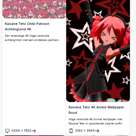
Kasane Teto Chibi Patroon
Achtergrond 4K
Een levendige 4K hoge-resolutie
achtergrond met een eindeloos patroon
van chibi Kasane Teto-personages uit
UTAU/Vocaloid. Roze-harige chibis vullen
het hele canvas in verschillende
expressieve poses en creëren een vrolijk
en kleurrijk herhalend ontwerp.
Kasane Teto 4K Anime Wallpaper
Rood
Hoge resolutie 4K anime wallpaper met
Kasane Teto in opvallende zwarte outfit
met rode accenten. Dynamische
4096
×
1902
2160
×
3840
sterpatroon achtergrond creëert levendige
Openen
Openen