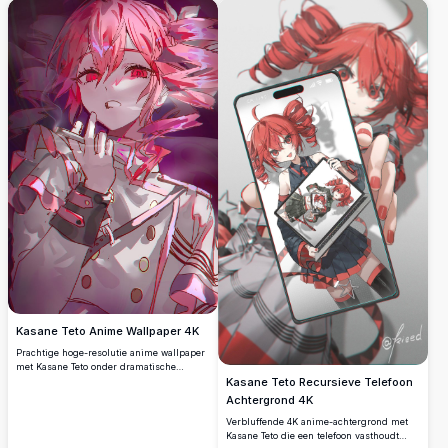
visuele impact. Perfect voor fans die op
zoek zijn naar premium kwaliteit anime
karakter artwork met gedurfde rode en
zwarte kleurenschema.
Kasane Teto Anime Wallpaper 4K
Prachtige hoge-resolutie anime wallpaper
met Kasane Teto onder dramatische
belichting met gloeiende rode ogen en
Kasane Teto Recursieve Telefoon
vloeiend haar. Perfecte digitale kunst die
Achtergrond 4K
gedetailleerd karakterontwerp toont met
Verbluffende 4K anime-achtergrond met
levendige kleuren en atmosferische
Kasane Teto die een telefoon vasthoudt
effecten voor ultieme visuele impact.