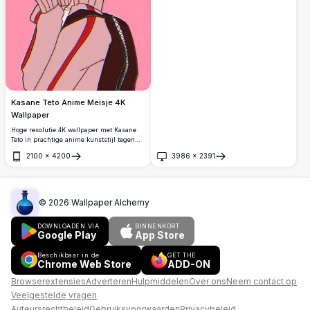
Kasane Teto Anime Meisje 4K
Wallpaper
Hoge resolutie 4K wallpaper met Kasane
Teto in prachtige anime kunststijl tegen
een levendige verloop achtergrond. Perfect
2100
×
4200
3986
×
2391
voor desktop en mobiele schermen met
Openen
Openen
verbluffende details en scherpe kwaliteit
voor anime liefhebbers.
©
2026
Wallpaper Alchemy
DOWNLOADEN VIA
BINNENKORT
Google Play
App Store
Beschikbaar in de
GET THE
Chrome Web Store
ADD-ON
Browserextensies
Adverteren
Hulpmiddelen
Over ons
Neem contact op
Veelgestelde vragen
Auteursrechtbeleid
Gebruiksvoorwaarden
Privacybeleid