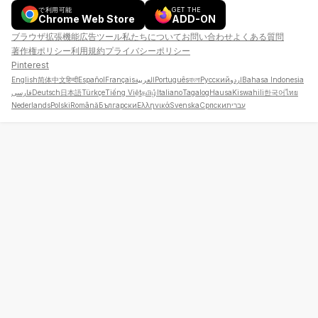
で利用可能
GET THE
Chrome Web Store
ADD-ON
ブラウザ拡張機能
広告
ツール
私たちについて
お問い合わせ
よくある質問
著作権ポリシー
利用規約
プライバシーポリシー
Pinterest
English
简体中文
हिन्दी
Español
Français
العربية
Português
বাংলা
Русский
اردو
Bahasa Indonesia
فارسی
Deutsch
日本語
Türkçe
Tiếng Việt
தமிழ்
Italiano
Tagalog
Hausa
Kiswahili
한국어
ไทย
Nederlands
Polski
Română
Български
Ελληνικά
Svenska
Српски
עברית