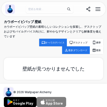
Wallpaper Alchemy
カウボーイビバップ 壁紙
カウボーイビバップ壁紙の素晴らしいコレクションを探索し、デスクトップ
およびモバイルデバイス向けに、鮮やかなデザインとクリアな解像度を備え
ています
すべてのデバイス
デスクトップ
携帯
最多ダウンロード
最新
壁紙が見つかりませんでした
©
2026
Wallpaper Alchemy
今すぐ
近日公開
Google Play
App Store