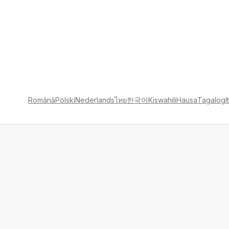
Română
Polski
Nederlands
ไทย
한국어
Kiswahili
Hausa
Tagalog
I