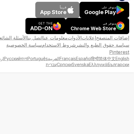
متوفر على
قريباً
App Store
Google Play
متوفر في
GET THE
ADD-ON
Chrome Web Store
إضافات المتصفح
إعلانات
الأدوات
معلومات عنا
اتصل بنا
الأسئلة الشائع
سياسة حقوق الطبع والنشر
شروط الاستخدام
سياسة الخصوصية
Pinterest
English
简体中文
हिन्दी
Español
Français
العربية
Português
বাংলা
Русский
ارد
Български
Ελληνικά
Svenska
Српски
עברית