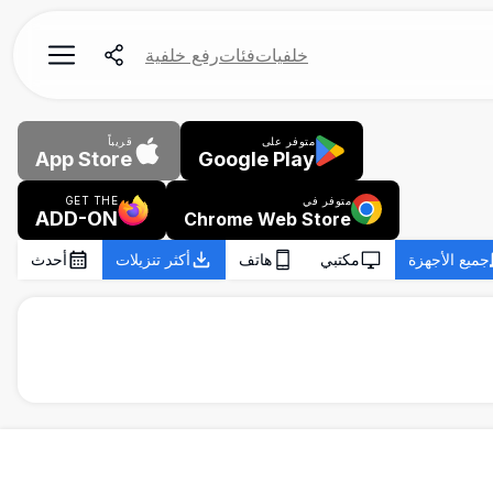
خلفيات
فئات
رفع خلفية
متوفر على
قريباً
App Store
Google Play
متوفر في
GET THE
ADD-ON
Chrome Web Store
جميع الأجهزة
مكتبي
هاتف
أكثر تنزيلات
أحدث