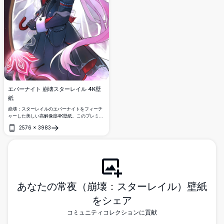
エバーナイト 崩壊スターレイル 4K壁
紙
崩壊：スターレイルのエバーナイトをフィーチ
ャーした美しい高解像度4K壁紙。このプレミア
ムアニメアートワークは、流れるようなピンク
2576
×
3983
の髪、華やかな花の装飾、ドラマチックな背景
開く
に対する幻想的なピンクのエネルギーエフェク
トを持つキャラクターを表現しています。デス
クトップとモバイルディスプレイに最適。
あなたの常夜（崩壊：スターレイル）壁紙
をシェア
コミュニティコレクションに貢献