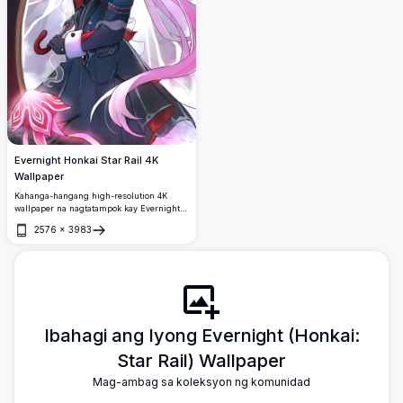
Evernight Honkai Star Rail 4K
Wallpaper
Kahanga-hangang high-resolution 4K
wallpaper na nagtatampok kay Evernight
mula sa Honkai: Star Rail. Ang premium
2576
×
3983
anime artwork na ito ay nagpapakita ng
Buksan
character na may umaagos na pink na
buhok, dekoratibong bulaklak na
aksesorya, at ethereal pink energy effects
laban sa dramatikong backdrop. Perpekto
para sa desktop at mobile displays.
Ibahagi ang Iyong Evernight (Honkai:
Star Rail) Wallpaper
Mag-ambag sa koleksyon ng komunidad