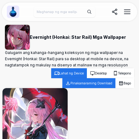
Wallpaper Alchemy
Evernight (Honkai: Star Rail) Mga Wallpaper
Galugarin ang kahanga-hangang koleksyon ng mga wallpaper na
Evernight (Honkai: Star Rail) para sa desktop at mobile na device, na
nagtatampok ng makulay na disenyo at malinaw na mga resolusyon
Lahat ng Device
Desktop
Telepono
Pinakamaraming Download
Bago