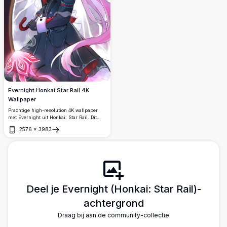
Evernight Honkai Star Rail 4K
Wallpaper
Prachtige high-resolution 4K wallpaper
met Evernight uit Honkai: Star Rail. Dit
premium anime artwork toont het
2576
×
3983
personage met golvend roze haar, sierlijke
Openen
bloemaccessoire en etherische roze
energie-effecten tegen een dramatische
achtergrond. Perfect voor desktop en
mobiele schermen.
Deel je Evernight (Honkai: Star Rail)-
achtergrond
Draag bij aan de community-collectie