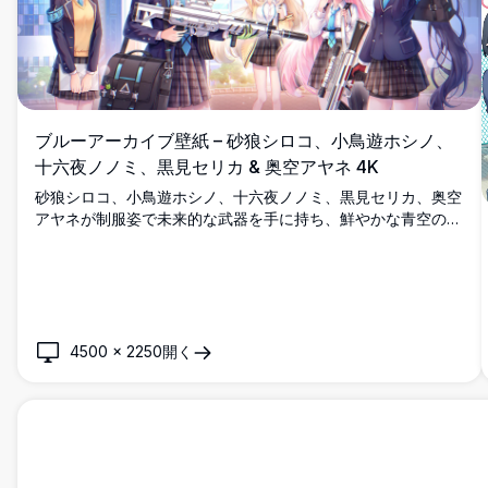
ブルーアーカイブ壁紙 – 砂狼シロコ、小鳥遊ホシノ、
十六夜ノノミ、黒見セリカ & 奥空アヤネ 4K
砂狼シロコ、小鳥遊ホシノ、十六夜ノノミ、黒見セリカ、奥空
アヤネが制服姿で未来的な武器を手に持ち、鮮やかな青空の都
市景観の下に佇む、息をのむような4K高解像度のブルーアー
カイブ壁紙。
4500
×
2250
開く