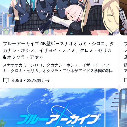
ブルーアーカイブ 4K壁紙 – スナオオカミ・シロコ、タ
カナシ・ホシノ、イザヨイ・ノノミ、クロミ・セリカ
& オクソラ・アヤネ
スナオオカミ・シロコ、タカナシ・ホシノ、イザヨイ・ノノ
ミ、クロミ・セリカ、オクソラ・アヤネがアビドス学園の制服
を着て、鮮やかな青空の下に並ぶ、美しいブルーアーカイブの
4096
×
2878
開く
4K壁紙。彼女たちのトレードマークであるハローと明るい表
情が印象的です。