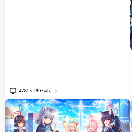
4781
×
2607
開く