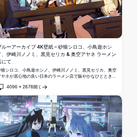
ブルーアーカイブ 4K壁紙 – 砂狼シロコ、小鳥遊ホシ
ノ、伊崎川ノノミ、黒見セリカ & 奥空アヤネ ラーメン
店にて
砂狼シロコ、小鳥遊ホシノ、伊崎川ノノミ、黒見セリカ、奥空
アヤネが居心地の良い日本のラーメン店で賑やかなひとときを
過ごす、鮮やかなアニメアートと輝くハローが魅力のブルーア
4096
×
2878
開く
ーカイブ4K壁紙。