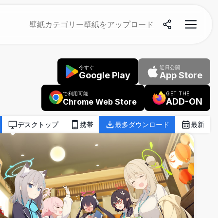
壁紙
カテゴリー
壁紙をアップロード
今すぐ
近日公開
Google Play
App Store
で利用可能
GET THE
ADD-ON
Chrome Web Store
デスクトップ
携帯
最多ダウンロード
最新