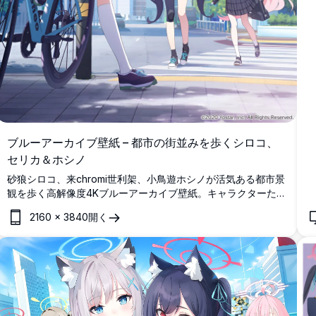
ブルーアーカイブ壁紙 – 都市の街並みを歩くシロコ、
セリカ＆ホシノ
砂狼シロコ、来chromi世利架、小鳥遊ホシノが活気ある都市景
観を歩く高解像度4Kブルーアーカイブ壁紙。キャラクターた
ちは制服を着て武装し、明るい青空を背景にしています。
2160
×
3840
開く