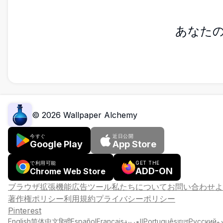
あなた
©
2026
Wallpaper Alchemy
今すぐ
近日公開
Google Play
App Store
で利用可能
GET THE
ADD-ON
Chrome Web Store
ブラウザ拡張機能
広告
ツール
私たちについて
お問い合わせ
よ
著作権ポリシー
利用規約
プライバシーポリシー
Pinterest
English
简体中文
हिन्दी
Español
Français
العربية
Português
বাংলা
Русский
دو