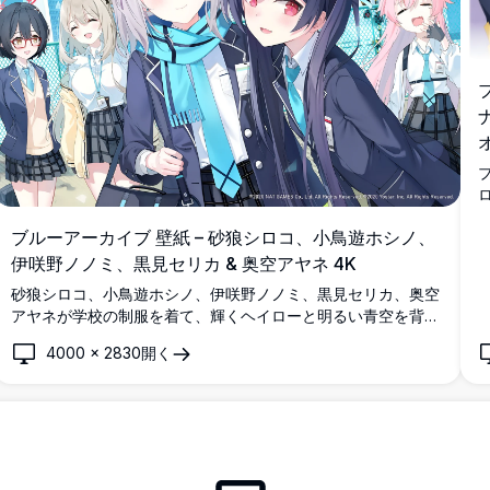
ブルーアーカイブ 壁紙 – 砂狼シロコ、小鳥遊ホシノ、
伊咲野ノノミ、黒見セリカ & 奥空アヤネ 4K
砂狼シロコ、小鳥遊ホシノ、伊咲野ノノミ、黒見セリカ、奥空
アヤネが学校の制服を着て、輝くヘイローと明るい青空を背景
にした鮮やかな都市景観の前に立つ、stunning な4Kブルーア
4000
×
2830
開く
ーカイブ壁紙。