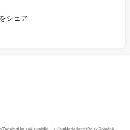
をシェア
no
Tagalog
Hausa
Kiswahili
한국어
ไทย
Nederlands
Polski
Română