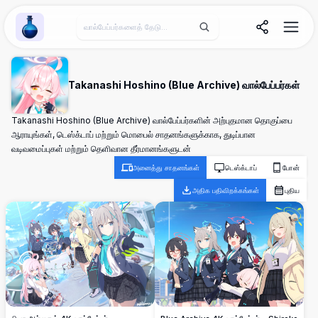
Wallpaper Alchemy
Takanashi Hoshino (Blue Archive) வால்பேப்பர்கள்
Takanashi Hoshino (Blue Archive) வால்பேப்பர்களின் அற்புதமான தொகுப்பை
ஆராயுங்கள், டெஸ்க்டாப் மற்றும் மொபைல் சாதனங்களுக்காக, துடிப்பான
வடிவமைப்புகள் மற்றும் தெளிவான தீர்மானங்களுடன்
அனைத்து சாதனங்கள்
டெஸ்க்டாப்
போன்
அதிக பதிவிறக்கங்கள்
புதிய