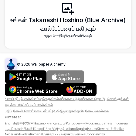
உங்கள் Takanashi Hoshino (Blue Archive)
வால்பேப்பரைப் பகிரவும்
சமூக சேகரிப்புக்கு பங்களிக்கவும்
©
2026
Wallpaper Alchemy
GET IT ON
விரைவில்
Google Play
App Store
கிடைக்கிறது
GET THE
Chrome Web Store
ADD-ON
உலாவி நீட்டிப்புகள்
விளம்பரம்
கருவிகள்
எங்களை பற்றி
எங்களை தொடர்பு கொள்ளுங்கள்
அடிக்கடி கேட்கப்படும் கேள்விகள்
பதிப்புரிமைக் கொள்கை
பயன்பாட்டு விதிமுறைகள்
தனியுரிமை கொள்கை
Pinterest
English
简体中文
हिन्दी
Español
Français
العربية
Português
বাংলা
Русский
اردو
Bahasa Indonesia
فارسی
Deutsch
日本語
Türkçe
Tiếng Việt
தமிழ்
Italiano
Tagalog
Hausa
Kiswahili
한국어
ไทย
Nederlands
Polski
Română
Български
Ελληνικά
Svenska
Српски
עברית