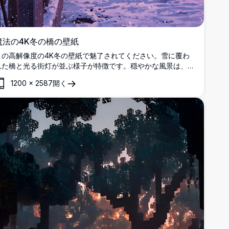
魔法の4K冬の橋の壁紙
この高解像度の4K冬の壁紙で魅了されてください。雪に覆わ
れた橋と光る街灯が並ぶ様子が特徴です。穏やかな風景は、花
咲く木々の間に静かに降る繊細な雪の中で冬のワンダーランド
1200
×
2587
開く
を捉えています。デスクトップとモバイルデバイスで快適で魔
法のような雰囲気を作り出すのに最適なこの壁紙は、静けさと
美しさを兼ね備えた息をのむような眺めを提供します。画面を
絵のような冬の逃避に変えて、冬の魅力を感じさせたい方に理
想的です。