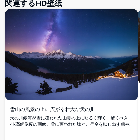
関連するHD壁紙
雪山の風景の上に広がる壮大な天の川
天の川銀河が雪に覆われた山脈の上に明るく輝く、驚くべき
4K高解像度の画像。雪に覆われた峰と、星空を映し出す穏や
かな湖が特徴的なシーンです。この息をのむような冬の荒野と
星空の夜は、自然愛好家、星空観察者、そして手つかずの風景