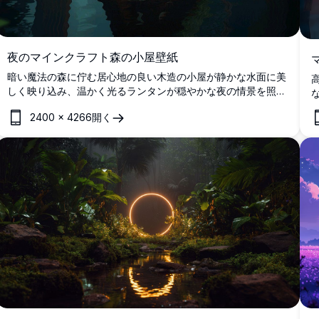
夜のマインクラフト森の小屋壁紙
暗い魔法の森に佇む居心地の良い木造の小屋が静かな水面に美
しく映り込み、温かく光るランタンが穏やかな夜の情景を照ら
す、見事な4Kマインクラフト壁紙。
2400
×
4266
開く