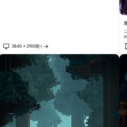
3840
×
2160
開く