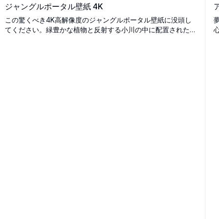
ジャングルポータル壁紙 4K
この驚くべき4K高解像度のジャングルポータル壁紙に没頭し
てください。緑豊かな植物と反射する小川の中に配置された輝
く円形ポータルを特徴とし、この息をのむようなシーンは自然
とミスティシズムを融合させています。鮮やかな色と巧緻なデ
ィテールでデスクトップやモバイルスクリーンを向上させるの
に最適で、あらゆるデバイスに静かでありながら魅惑的な背景
を提供します。