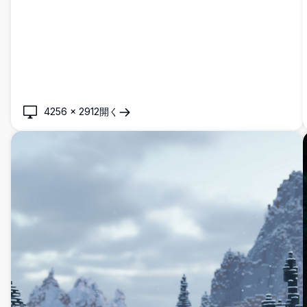
4256
×
2912
開く