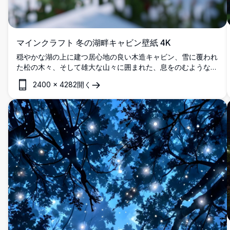
マインクラフト 冬の湖畔キャビン壁紙 4K
穏やかな湖の上に建つ居心地の良い木造キャビン、雪に覆われ
た松の木々、そして雄大な山々に囲まれた、息をのむようなマ
インクラフトの冬の風景を4K解像度で表現しました。
2400
×
4282
開く