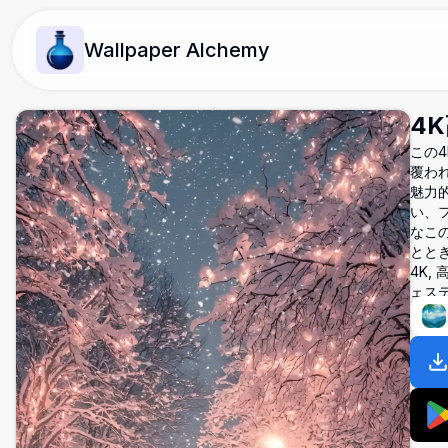
Wallpaper Alchemy
4
この
覆わ
魅力
い、
なこ
とと
4K,
ェステ