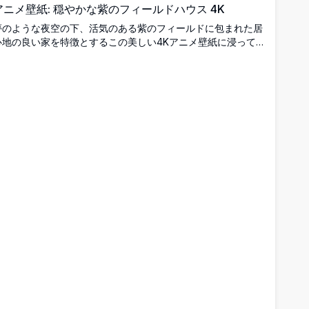
アニメ壁紙: 穏やかな紫のフィールドハウス 4K
夢のような夜空の下、活気のある紫のフィールドに包まれた居
心地の良い家を特徴とするこの美しい4Kアニメ壁紙に浸って
ください。壮大な紫の木ときらめく星々が静かな雰囲気を高
め、高解像度ディスプレイに最適です。魅力的なデスクトップ
またはモバイルの背景として理想的なこのアート作品は、生き
生きとした詳細でファンタジーと静けさを融合します。