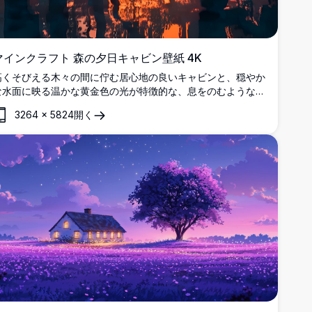
マインクラフト 森の夕日キャビン壁紙 4K
高くそびえる木々の間に佇む居心地の良いキャビンと、穏やか
な水面に映る温かな黄金色の光が特徴的な、息をのむようなマ
インクラフトの夕日シーン。マインクラフト愛好家のための完
3264
×
5824
開く
璧な高解像度壁紙。