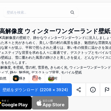
K高解像度 ウィンターワンダーランド壁紙
4K高解像度の壁紙で、静かなウィンターワンダーランドに没入しましょ
れた木々と光がきらめく、美しい雪の村の風景を描き、魅惑的な雰囲気
的な家々が並ぶ、平和で照らされた通りは、寒い冬の情景に温かさを加
フェスティブな背景を求める人々に最適です。デスクトップとモバイル
の壁紙は、雪に覆われた風景の静けさと美しさを捉え、どんなデバイス
きをもたらします。
 高解像度, 冬壁紙, 雪の村, 雪景色, きらめく光, ウィンターワンダーランド
ィブ, 静か, 魅惑的, デスクトップ背景, モバイル壁紙
自然
輝き
冬
村
壁紙をダウンロード
(
2208
×
3924
)
今すぐ
近日公開
Google Play
App Store