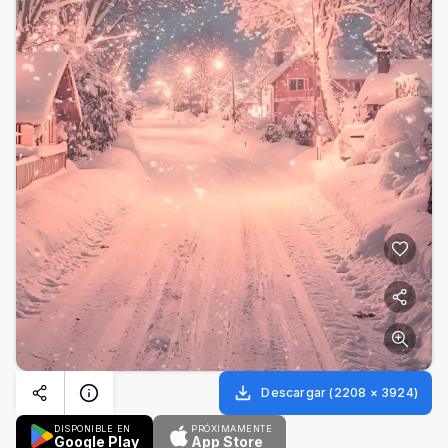
Descargar
(
2208
×
3924
)
DISPONIBLE EN
PRÓXIMAMENTE
Google Play
App Store