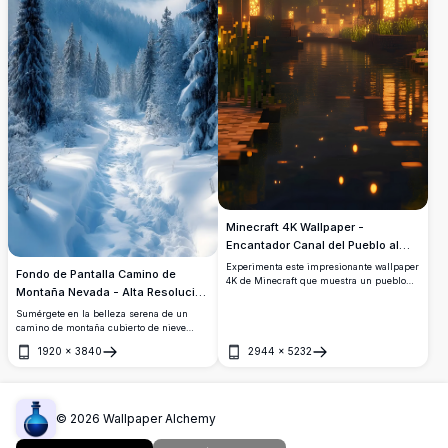
Minecraft 4K Wallpaper -
Encantador Canal del Pueblo al
Atardecer
Experimenta este impresionante wallpaper
Fondo de Pantalla Camino de
4K de Minecraft que muestra un pueblo
Montaña Nevada - Alta Resolución
mágico al atardecer con ventanas
4K
brillantes, faroles flotantes y tranquilos
Sumérgete en la belleza serena de un
reflejos del canal. Esta obra de arte de alta
camino de montaña cubierto de nieve
resolución captura el ambiente cálido de
flanqueado por altos pinos. Este fondo de
1920
×
3840
2944
×
5232
una noche acogedora en un mundo
pantalla de alta resolución captura los
Abrir
Abrir
pixelado.
majestuosos picos y el tranquilo paisaje
invernal, perfecto para aquellos que aman
la belleza intacta de la naturaleza.
©
2026
Wallpaper Alchemy