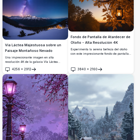
Fondo de Pantalla de Atardecer de
Otoño - Alta Resolución 4K
Vía Láctea Majestuosa sobre un
Experimenta la serena belleza del otoño
Paisaje Montañoso Nevado
con este impresionante fondo de pantalla
Una impresionante imagen en alta
de alta resolución 4K. Un cálido farol
resolución 4K de la galaxia Vía Láctea
cuelga de una rama adornada con
brillando intensamente sobre una cadena
vibrantes hojas otoñales, sobre un cielo
4256
×
2912
3840
×
2160
montañosa nevada. La escena presenta
tranquilo de atardecer. Perfecto para
Abrir
Abrir
picos cubiertos de nieve y un lago
agregar un toque de encanto estacional a
tranquilo que refleja el cielo estrellado.
tu pantalla.
Este impresionante desierto invernal bajo
una noche estrellada es perfecto para
entusiastas de la naturaleza, observadores
de estrellas y aquellos que buscan la
belleza de paisajes vírgenes.