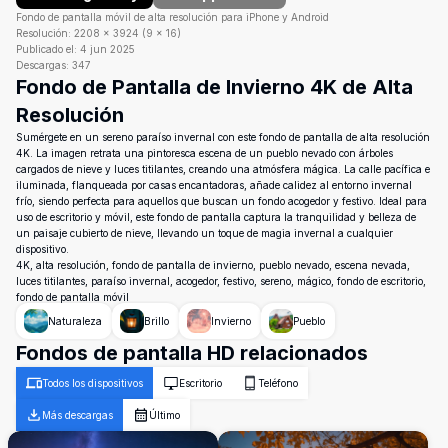
Fondo de pantalla móvil de alta resolución para iPhone y Android
Resolución:
2208
×
3924
(
9
×
16
)
Publicado el:
4 jun 2025
Descargas:
347
Fondo de Pantalla de Invierno 4K de Alta
Resolución
Sumérgete en un sereno paraíso invernal con este fondo de pantalla de alta resolución
4K. La imagen retrata una pintoresca escena de un pueblo nevado con árboles
cargados de nieve y luces titilantes, creando una atmósfera mágica. La calle pacífica e
iluminada, flanqueada por casas encantadoras, añade calidez al entorno invernal
frío, siendo perfecta para aquellos que buscan un fondo acogedor y festivo. Ideal para
uso de escritorio y móvil, este fondo de pantalla captura la tranquilidad y belleza de
un paisaje cubierto de nieve, llevando un toque de magia invernal a cualquier
dispositivo.
4K, alta resolución, fondo de pantalla de invierno, pueblo nevado, escena nevada,
luces titilantes, paraíso invernal, acogedor, festivo, sereno, mágico, fondo de escritorio,
fondo de pantalla móvil
Naturaleza
Brillo
Invierno
Pueblo
Fondos de pantalla HD relacionados
Todos los dispositivos
Escritorio
Teléfono
Más descargas
Último