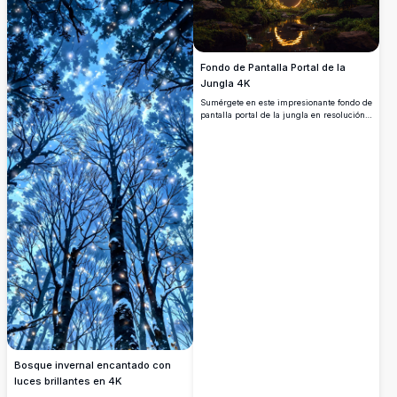
Fondo de Pantalla Portal de la
Jungla 4K
Sumérgete en este impresionante fondo de
pantalla portal de la jungla en resolución
4K. Presentando un portal circular
brillante entre frondosa vegetación y un
arroyo reflectante, esta escena
impresionante combina naturaleza y
misticismo. Perfecto para mejorar tu
pantalla de escritorio o móvil con colores
vibrantes y detalles intrincados,
ofreciendo un fondo sereno pero
cautivador para cualquier dispositivo.
Bosque invernal encantado con
luces brillantes en 4K